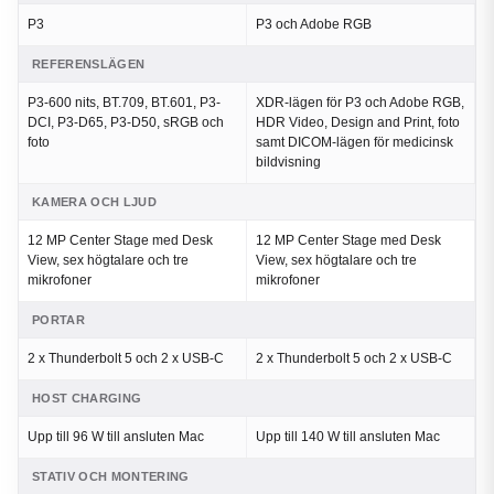
P3
P3 och Adobe RGB
REFERENSLÄGEN
P3-600 nits, BT.709, BT.601, P3-
XDR-lägen för P3 och Adobe RGB,
DCI, P3-D65, P3-D50, sRGB och
HDR Video, Design and Print, foto
foto
samt DICOM-lägen för medicinsk
bildvisning
KAMERA OCH LJUD
12 MP Center Stage med Desk
12 MP Center Stage med Desk
View, sex högtalare och tre
View, sex högtalare och tre
mikrofoner
mikrofoner
PORTAR
2 x Thunderbolt 5 och 2 x USB-C
2 x Thunderbolt 5 och 2 x USB-C
HOST CHARGING
Upp till 96 W till ansluten Mac
Upp till 140 W till ansluten Mac
STATIV OCH MONTERING