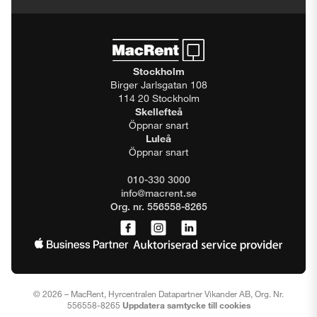
Stockholm
Birger Jarlsgatan 108
114 20 Stockholm
Skellefteå
Öppnar snart
Luleå
Öppnar snart
010-330 3000
info@macrent.se
Org. nr. 556558-8265
© 2026 – MacRent, Hyrcentralen Datapartner Vikander AB, Org. Nr.
556558-8265
Uppdatera samtycke till cookies