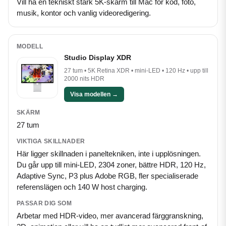
Vill ha en tekniskt stark 5K-skärm till Mac för kod, foto,
musik, kontor och vanlig videoredigering.
Studio Display XDR
27 tum • 5K Retina XDR • mini-LED • 120 Hz • upp till
2000 nits HDR
Visa modellen →
27 tum
Här ligger skillnaden i paneltekniken, inte i upplösningen.
Du går upp till mini-LED, 2304 zoner, bättre HDR, 120 Hz,
Adaptive Sync, P3 plus Adobe RGB, fler specialiserade
referenslägen och 140 W host charging.
Arbetar med HDR-video, mer avancerad färggranskning,