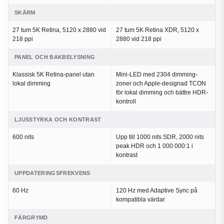
SKÄRM
27 tum 5K Retina, 5120 x 2880 vid
27 tum 5K Retina XDR, 5120 x
218 ppi
2880 vid 218 ppi
PANEL OCH BAKBELYSNING
Klassisk 5K Retina-panel utan
Mini-LED med 2304 dimming-
lokal dimming
zoner och Apple-designad TCON
för lokal dimming och bättre HDR-
kontroll
LJUSSTYRKA OCH KONTRAST
600 nits
Upp till 1000 nits SDR, 2000 nits
peak HDR och 1 000 000:1 i
kontrast
UPPDATERINGSFREKVENS
60 Hz
120 Hz med Adaptive Sync på
kompatibla värdar
FÄRGRYMD