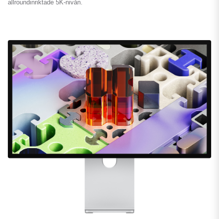
allroundinriktade 5K-nivån.