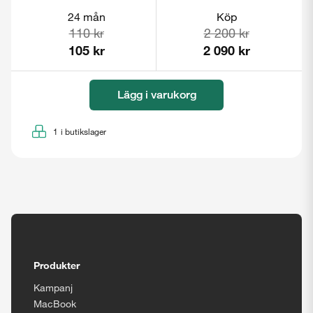
24 mån
Köp
110 kr
2 200 kr
105 kr
2 090 kr
Stäng
Lägg i varukorg
1
i butikslager
Tillgänglighetsinställningar
Produkter
Kampanj
MacBook