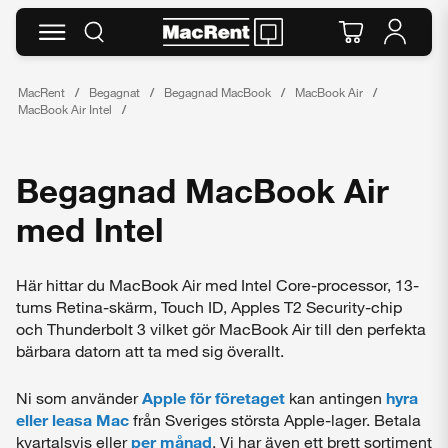
MacRent
Begagnat
Begagnad MacBook
MacBook Air
MacBook Air Intel
Begagnad MacBook Air
med Intel
Här hittar du MacBook Air med Intel Core-processor, 13-
tums Retina-skärm, Touch ID, Apples T2 Security-chip
och Thunderbolt 3 vilket gör MacBook Air till den perfekta
bärbara datorn att ta med sig överallt.
Ni som använder
Apple för företaget
kan antingen
hyra
eller leasa Mac
från Sveriges största Apple-lager. Betala
kvartalsvis eller
per månad
. Vi har även ett brett sortiment