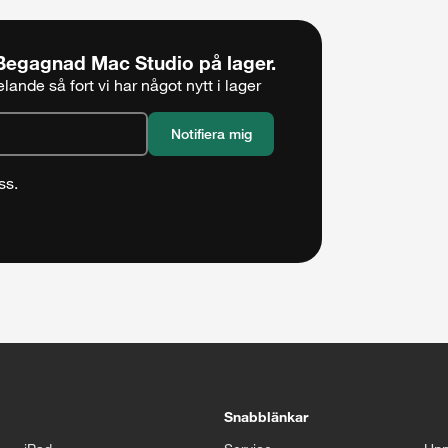
Begagnad Mac Studio
på lager.
ande så fort vi har något nytt i lager
ss.
5 sekunder
Stäng
Snabblänkar