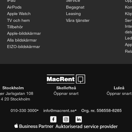
iPad
Service
Upp
AirPods
Begagnat
Kon
Apple Watch
Leasing
Köp
TV och hem
Våra tjänster
Serv
Inte
Tillbehör
dat
Apple-bildskärmar
Led
Alla bildskärmar
App
EIZO-bildskärmar
Rel
Stockholm
Skellefteå
Luleå
ger Jarlsgatan 108
Öppnar snart
Öppnar snart
14 20 Stockholm
010-330 3000
info@macrent.se
Org. nr. 556558-8265