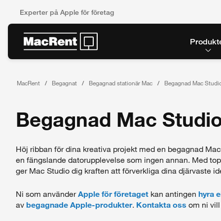
Experter på Apple för företag
Produkt
MacRent
Begagnat
Begagnad stationär Mac
Begagnad Mac Studi
Begagnad Mac Studi
Höj ribban för dina kreativa projekt med en begagnad Ma
en fängslande datorupplevelse som ingen annan. Med toppm
ger Mac Studio dig kraften att förverkliga dina djärvaste id
Ni som använder
Apple för företaget
kan antingen
hyra e
av
begagnade Apple-produkter
.
Kontakta oss
om ni vill