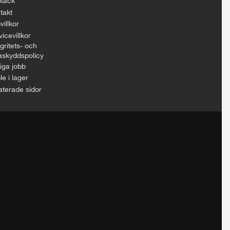
täck
takt
villkor
icevillkor
gritets- och
askyddspolicy
iga jobb
le i lager
aterade sidor