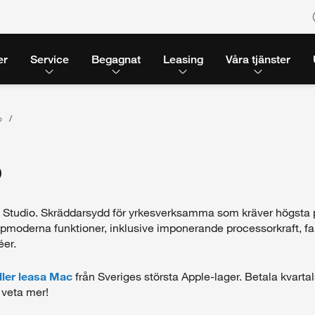
er
Service
Begagnat
Leasing
Våra tjänster
o
o
c Studio. Skräddarsydd för yrkesverksamma som kräver högsta 
oderna funktioner, inklusive imponerande processorkraft, fanta
éer.
ller leasa Mac
från Sveriges största Apple-lager. Betala kvartal
 veta mer!