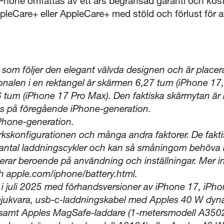
 iPhone omfattas av ett års begränsad garanti och kost
ppleCare+ eller AppleCare+ med stöld och förlust för a
om följer den elegant välvda designen och är placera
nalen i en rektangel är skärmen 6,27 tum (iPhone 17,
86 tum (iPhone 17 Pro Max). Den faktiska skärmytan är
as på föregående iPhone-generation.
Phone-generation.
rkskonfigurationen och många andra faktorer. De faktis
t antal laddningscykler och kan så småningom behöva b
ierar beroende på användning och inställningar. Mer i
h apple.com/iphone/battery.html.
 i juli 2025 med förhandsversioner av iPhone 17, iPho
jukvara, usb-c-laddningskabel med Apples 40 W dyn
samt Apples MagSafe-laddare (1-metersmodell A350