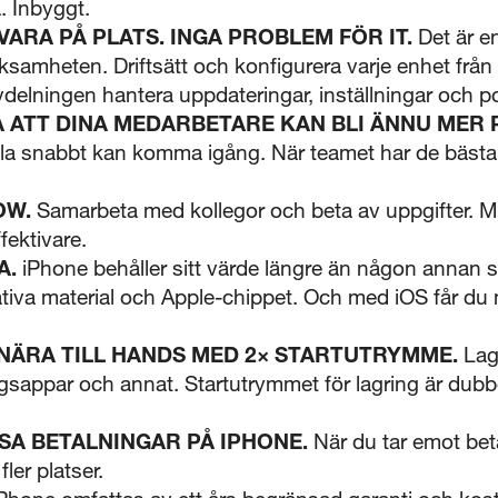
. Inbyggt.
VARA PÅ PLATS. INGA PROBLEM FÖR IT.
Det är e
rksamheten. Driftsätt och konfigurera varje enhet fr
delningen hantera uppdateringar, inställningar och po
Å ATT DINA MEDARBETARE KAN BLI ÄNNU MER
alla snabbt kan komma igång. När teamet har de bäst
OW.
Samarbeta med kollegor och beta av uppgifter. Me
fektivare.
A.
iPhone behåller sitt värde längre än någon annan
tativa material och Apple-chippet. Och med iOS får du
 NÄRA TILL HANDS MED 2× STARTUTRYMME.
Lagr
retagsappar och annat. Startutrymmet för lagring är dub
A BETALNINGAR PÅ IPHONE.
När du tar emot bet
ler platser.