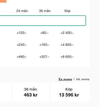
24 mån
36 mån
Köp
+120:-
+82:-
+2 400:-
+240:-
+163:-
+4 800:-
+480:-
+327:-
+9 600:-
Ex. moms
/
Ink. moms
36 mån
Köp
463 kr
13 596 kr