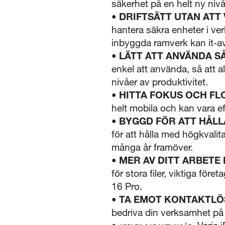
säkerhet på en helt ny nivå
•
DRIFTSÄTT UTAN ATT 
hantera säkra enheter i ve
inbyggda ramverk kan it-av
•
LÄTT ATT ANVÄNDA S
enkel att använda, så att 
nivåer av produktivitet.
•
HITTA FOKUS OCH FL
helt mobila och kan vara ef
•
BYGGD FÖR ATT HÅLL
för att hålla med högkvali
många år framöver.
•
MER AV DITT ARBETE
för stora filer, viktiga fö
16 Pro.
•
TA EMOT KONTAKTLÖS
bedriva din verksamhet på f