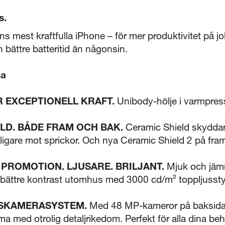
s.
s mest kraftfulla iPhone – för mer produktivitet på 
bättre batteritid än någonsin.
na
R EXCEPTIONELL KRAFT.
Unibody-hölje i varmpress
ELD. BÅDE FRAM OCH BAK.
Ceramic Shield skyddar
igare mot sprickor. Och nya Ceramic Shield 2 på fram
PROMOTION. LJUSARE. BRILJANT.
Mjuk och jämn
, bättre kontrast utomhus med 3000 cd/m² toppljuss
FSKAMERASYSTEM.
Med 48 MP-kameror på baksid
ilma med otrolig detaljrikedom. Perfekt för alla dina b