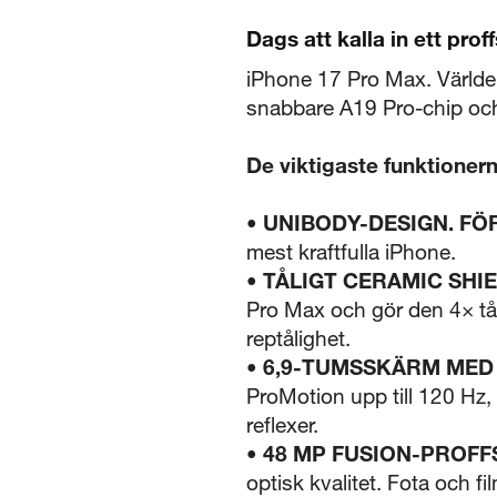
Dags att kalla in ett proff
iPhone 17 Pro Max. Världen
snabbare A19 Pro-chip och 
De viktigaste funktioner
•
UNIBODY-DESIGN. FÖ
mest kraftfulla iPhone.
•
TÅLIGT CERAMIC SHI
Pro Max och gör den 4× tål
reptålighet.
•
6,9-TUMSSKÄRM MED 
ProMotion upp till 120 Hz
reflexer.
•
48 MP FUSION-PROF
optisk kvalitet. Fota och f