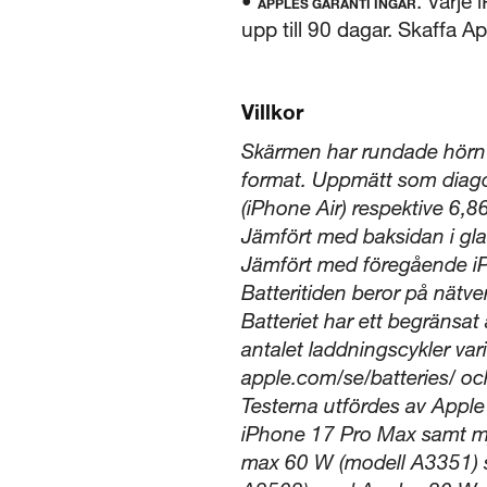
•
. Varje
APPLES GARANTI INGÅR
upp till 90 dagar. Skaffa A
Villkor
Skärmen har rundade hörn s
format. Uppmätt som diago
(iPhone Air) respektive 6,
Jämfört med baksidan i gl
Jämfört med föregående i
Batteritiden beror på nätve
Batteriet har ett begränsa
antalet laddningscykler var
apple.com/se/batteries/ oc
Testerna utfördes av Apple
iPhone 17 Pro Max samt m
max 60 W (modell A3351) 