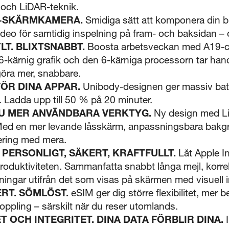
n och LiDAR-teknik.
5 sekunder
E-SKÄRMKAMERA.
Smidiga sätt att komponera din bi
ideo för samtidig inspelning på fram- och baksidan –
LT. BLIXTSNABBT.
Boosta arbetsveckan med A19-chi
Stäng
6-kärnig grafik och den 6-kärniga processorn tar ha
göra mer, snabbare.
FÖR DINA APPAR.
Unibody-designen ger massiv batte
 Ladda upp till 50 % på 20 minuter.
NNU MER ANVÄNDBARA VERKTYG.
Ny design med Li
Visa produktinformationsblad
. Med en mer levande låsskärm, anpassningsbara bakg
ering med mera.
 PERSONLIGT, SÄKERT, KRAFTFULLT.
Låt Apple In
Stäng
oduktiviteten. Sammanfatta snabbt långa mejl, korrek
ingar utifrån det som visas på skärmen med visuell in
ERT. SÖMLÖST.
eSIM ger dig större flexibilitet, mer 
ppling – särskilt när du reser utomlands.
 OCH INTEGRITET. DINA DATA FÖRBLIR DINA.
I