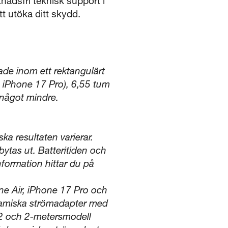
nadsfri teknisk support i
tt utöka ditt skydd.
de inom ett rektangulärt
 iPhone 17 Pro), 6,55 tum
 något mindre.
ka resultaten varierar.
ytas ut. Batteritiden och
nformation hittar du på
ne Air, iPhone 17 Pro och
amiska strömadapter med
2 och 2-metersmodell