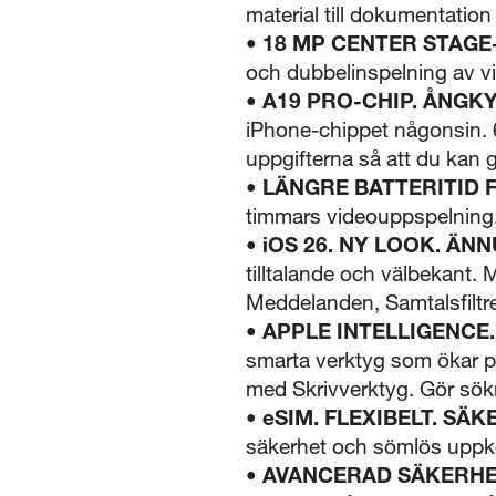
material till dokumentatio
•
18 MP CENTER STAG
och dubbelinspelning av v
•
A19 PRO-CHIP. ÅNGKY
iPhone-chippet någonsin. 
uppgifterna så att du kan 
•
LÄNGRE BATTERITID 
timmars videouppspelning.
•
iOS 26. NY LOOK. Ä
tilltalande och välbekant
Meddelanden, Samtalsfiltr
•
APPLE INTELLIGENCE.
smarta verktyg som ökar pr
med Skrivverktyg. Gör sökn
•
eSIM. FLEXIBELT. SÄK
säkerhet och sömlös uppko
•
AVANCERAD SÄKERHET