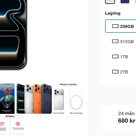
Lagring
256GB
512GB
1TB
2TB
24 mån
680 kr