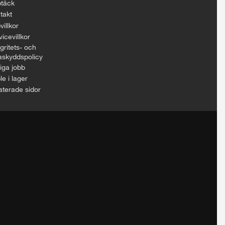
täck
takt
villkor
icevillkor
gritets- och
askyddspolicy
iga jobb
le i lager
aterade sidor