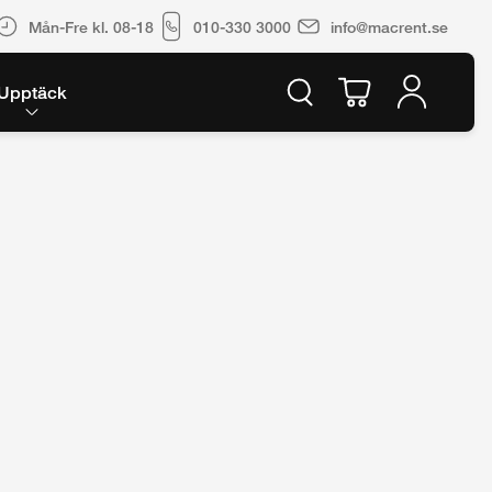
Mån-Fre kl. 08-18
010-330 3000
info@macrent.se
Upptäck