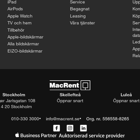
iPad
Service
Upp
AirPods
Begagnat
Kon
Apple Watch
Leasing
Köp
TV och hem
Våra tjänster
Serv
Inte
Tillbehör
dat
Apple-bildskärmar
Led
Alla bildskärmar
App
EIZO-bildskärmar
Rel
Stockholm
Skellefteå
Luleå
ger Jarlsgatan 108
Öppnar snart
Öppnar snart
14 20 Stockholm
010-330 3000
info@macrent.se
Org. nr. 556558-8265