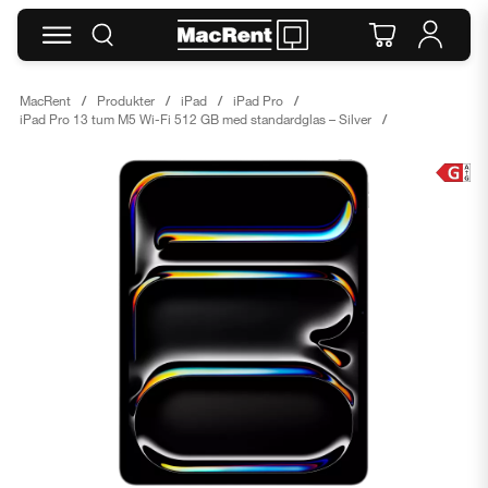
MacRent
Produkter
iPad
iPad Pro
iPad Pro 13 tum M5 Wi-Fi 512 GB med standardglas – Silver