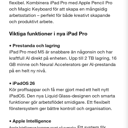
flexibel. Kombinera iPad Pro med Apple Pencil Pro
och Magic Keyboard för att skapa en mångsidig
arbetsstation – perfekt för både kreativt skapande
Stäng
och produktivt arbete.
Viktiga funktioner i nya iPad Pro
• Prestanda och lagring
iPad Pro med M5 är snabbare än någonsin och har
kraftfull AI direkt på enheten. Upp till 2 TB lagring, 16
GB minne och Neural Accelerators ger AI-prestanda
Visa produktinformationsblad
på en helt ny nivå.
Stäng
• iPadOS 26
Kör proffsappar och få mer gjort med ett helt nytt
iPadOS. Den nya Liquid Glass-designen och smarta
funktioner gör arbetsflödet smidigare. Ett flexibelt
fönstersystem ger bättre kontroll och organisation.
• Apple Intelligence
Ett system för
Apple Intelligence kommer snart på svenska.