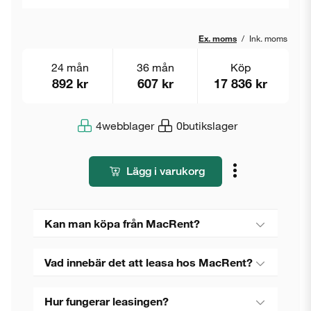
Ex. moms
/
Ink. moms
24 mån
36 mån
Köp
892 kr
607 kr
17 836 kr
4
webblager
0
butikslager
Lägg i varukorg
Kan man köpa från MacRent?
Vad innebär det att leasa hos MacRent?
Hur fungerar leasingen?