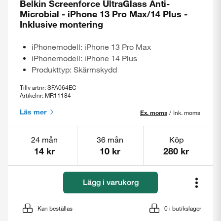
Belkin Screenforce UltraGlass Anti-
Microbial - iPhone 13 Pro Max/14 Plus -
Inklusive montering
iPhonemodell: iPhone 13 Pro Max
iPhonemodell: iPhone 14 Plus
Produkttyp: Skärmskydd
Tillv artnr: SFA064EC
Artikelnr: MR11184
Läs mer
Ex. moms
/
Ink. moms
24 mån
36 mån
Köp
14 kr
10 kr
280 kr
Lägg i varukorg
Kan beställas
0
i butikslager