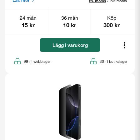
Läs mer
Ex. moms
/
Ink. moms
24 mån
36 mån
Köp
15 kr
10 kr
300 kr
Lägg i varukorg
99+
i webblager
30+
i butikslager