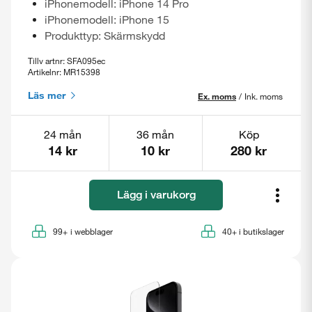
iPhonemodell: iPhone 14 Pro
iPhonemodell: iPhone 15
Produkttyp: Skärmskydd
Tillv artnr: SFA095ec
Artikelnr: MR15398
Läs mer
Ex. moms
/
Ink. moms
24 mån
36 mån
Köp
14 kr
10 kr
280 kr
Lägg i varukorg
99+
i webblager
40+
i butikslager