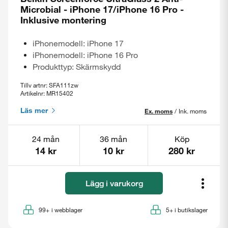
Microbial - iPhone 17/iPhone 16 Pro -
Inklusive montering
iPhonemodell: iPhone 17
iPhonemodell: iPhone 16 Pro
Produkttyp: Skärmskydd
Tillv artnr: SFA111zw
Artikelnr: MR15402
Läs mer
Ex. moms
/
Ink. moms
24 mån
36 mån
Köp
14 kr
10 kr
280 kr
Lägg i varukorg
99+
i webblager
5+
i butikslager