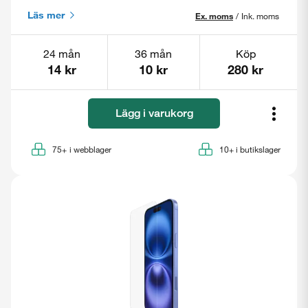
Läs mer
Ex. moms
/
Ink. moms
24 mån
36 mån
Köp
14 kr
10 kr
280 kr
Lägg i varukorg
75+
i webblager
10+
i butikslager