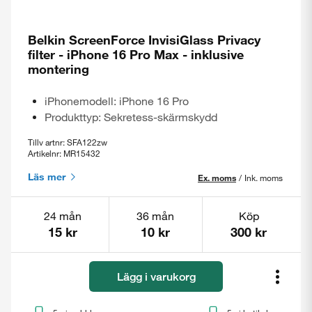
Belkin ScreenForce InvisiGlass Privacy
filter - iPhone 16 Pro Max - inklusive
montering
iPhonemodell: iPhone 16 Pro
Produkttyp: Sekretess-skärmskydd
Tillv artnr: SFA122zw
Artikelnr: MR15432
Läs mer
Ex. moms
/
Ink. moms
24 mån
36 mån
Köp
15 kr
10 kr
300 kr
Lägg i varukorg