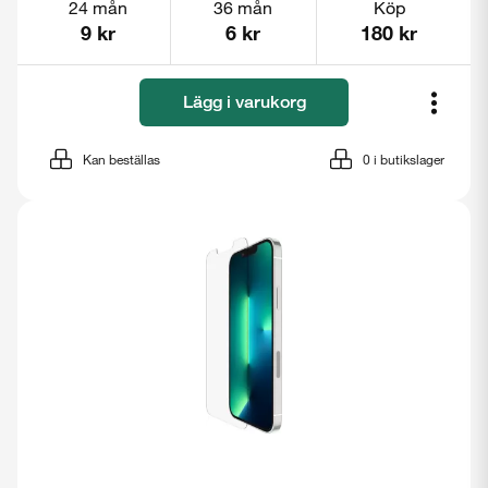
24 mån
36 mån
Köp
9 kr
6 kr
180 kr
Lägg i varukorg
Kan beställas
0
i butikslager