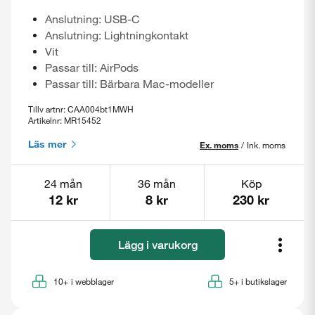
Anslutning: USB-C
Anslutning: Lightningkontakt
Vit
Passar till: AirPods
Passar till: Bärbara Mac-modeller
Tillv artnr: CAA004bt1MWH
Artikelnr: MR15452
Läs mer
Ex. moms
/
Ink. moms
24 mån
36 mån
Köp
12 kr
8 kr
230 kr
Lägg i varukorg
10+
i webblager
5+
i butikslager