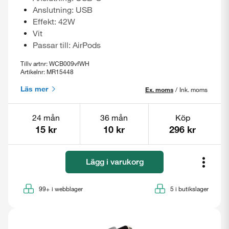
Anslutning: USB
Effekt: 42W
Vit
Passar till: AirPods
Tillv artnr: WCB009vfWH
Artikelnr: MR15448
Läs mer
Ex. moms
/
Ink. moms
24 mån
36 mån
Köp
15 kr
10 kr
296 kr
Lägg i varukorg
99+
i webblager
5
i butikslager