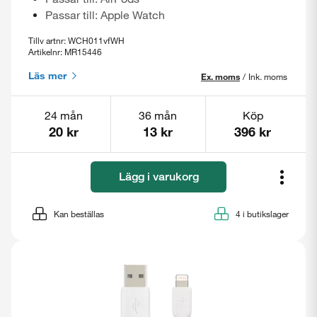
Passar till: Apple Watch
Tillv artnr: WCH011vfWH
Artikelnr: MR15446
Läs mer
Ex. moms
/
Ink. moms
24 mån
36 mån
Köp
20 kr
13 kr
396 kr
Lägg i varukorg
Kan beställas
4
i butikslager