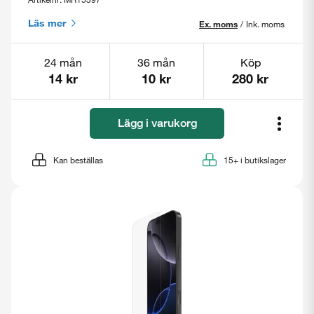
Läs mer
Ex. moms
/
Ink. moms
24 mån
36 mån
Köp
14 kr
10 kr
280 kr
Lägg i varukorg
Kan beställas
15+
i butikslager