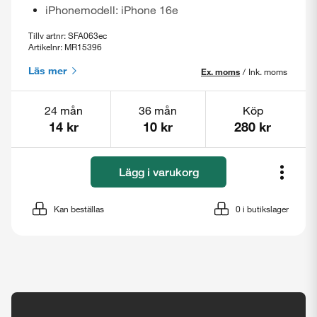
iPhonemodell: iPhone 16e
Tillv artnr: SFA063ec
Artikelnr: MR15396
Läs mer
Ex. moms
/
Ink. moms
24 mån
36 mån
Köp
14 kr
10 kr
280 kr
Lägg i varukorg
Kan beställas
0
i butikslager