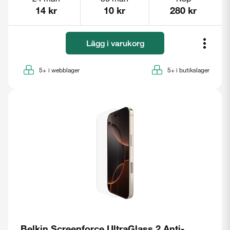
14 kr
10 kr
280 kr
Lägg i varukorg
5+
i webblager
5+
i butikslager
Belkin Screenforce UltraGlass 2 Anti-