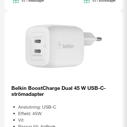
5+
i webblager
5+
i butikslager
Belkin BoostCharge Dual 45 W USB-C-
strömadapter
Anslutning: USB-C
Effekt: 45W
Vit
Passar till: AirPods