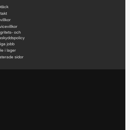
täck
takt
villkor
icevillkor
gritets- och
askyddspolicy
iga jobb
le i lager
aterade sidor