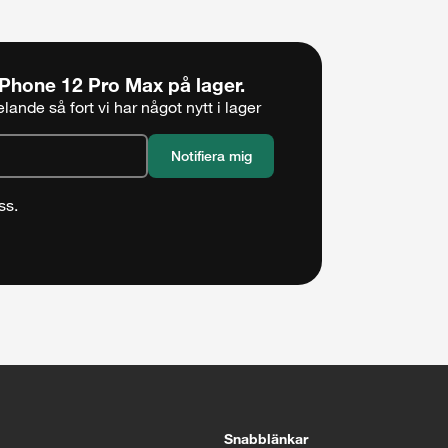
iPhone 12 Pro Max
på lager.
ande så fort vi har något nytt i lager
ss.
5 sekunder
Stäng
Snabblänkar