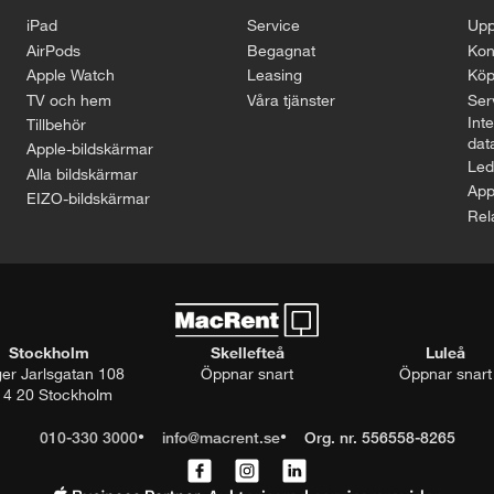
iPad
Service
Upp
AirPods
Begagnat
Kon
Apple Watch
Leasing
Köp
TV och hem
Våra tjänster
Serv
Inte
Tillbehör
dat
Apple-bildskärmar
Led
Alla bildskärmar
App
EIZO-bildskärmar
Rel
Stockholm
Skellefteå
Luleå
ger Jarlsgatan 108
Öppnar snart
Öppnar snart
14 20 Stockholm
010-330 3000
info@macrent.se
Org. nr. 556558-8265