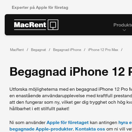
Experter på Apple för företag
Produkt
MacRent
Begagnat
Begagnad iPhone
iPhone 12 Pro Max
Begagnad iPhone 12 P
Utforska möjligheterna med en begagnad iPhone 12 Pro Ma
en enastående användarupplevelse med kraftfull prestanda
att den fungerar som ny, vilket ger dig trygghet och hög k
hållbarhet i ett stilfullt paket!
Ni som använder
Apple för företaget
kan antingen
hyra e
begagnade Apple-produkter
.
Kontakta oss
om ni vill ve