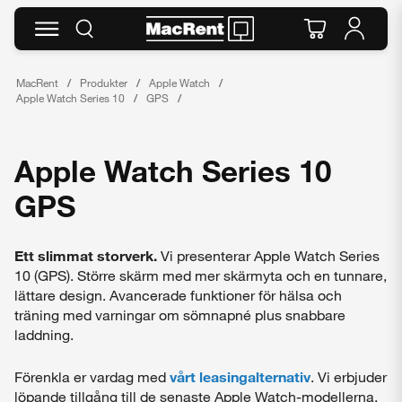
MacRent
Produkter
Apple Watch
Apple Watch Series 10
GPS
Apple Watch Series 10
GPS
Ett slimmat storverk.
Vi presenterar Apple Watch Series
10 (GPS). Större skärm med mer skärmyta och en tunnare,
lättare design. Avancerade funktioner för hälsa och
träning med varningar om sömnapné plus snabbare
laddning.
Förenkla er vardag med
vårt leasingalternativ
. Vi erbjuder
löpande tillgång till de senaste Apple Watch-modellerna,