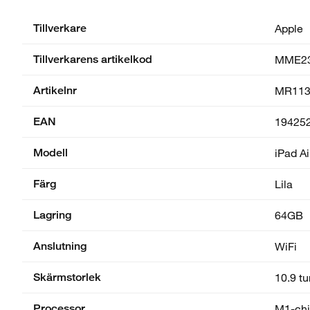
Tillverkare
Apple
Tillverkarens artikelkod
MME2
Artikelnr
MR113
EAN
19425
Modell
iPad Ai
Färg
Lila
Lagring
64GB
Anslutning
WiFi
Skärmstorlek
10.9 t
Processor
M1-ch