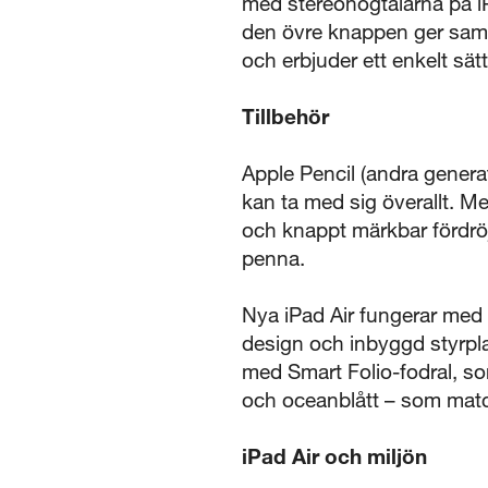
med stereohögtalarna på iPa
den övre knappen ger samm
och erbjuder ett enkelt sät
Tillbehör
Apple Pencil (andra genera
kan ta med sig överallt. M
och knappt märkbar fördröj
penna.
Nya iPad Air fungerar med
design och inbyggd styrpl
med Smart Folio-fodral, som
och oceanblått – som match
iPad Air och miljön