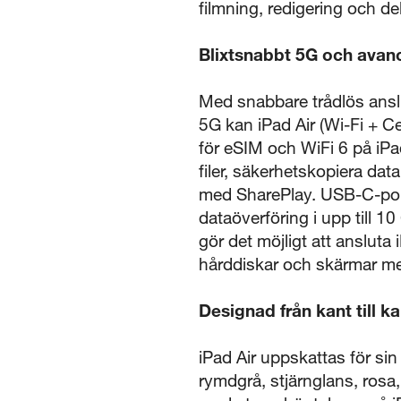
filmning, redigering och del
Blixtsnabbt 5G och avan
Med snabbare trådlös ansl
5G kan iPad Air (Wi-Fi + Ce
för eSIM och WiFi 6 på iPa
filer, säkerhetskopiera dat
med SharePlay. USB-C-port
dataöverföring i upp till 1
gör det möjligt att ansluta
hårddiskar och skärmar me
Designad från kant till 
iPad Air uppskattas för s
rymdgrå, stjärnglans, rosa