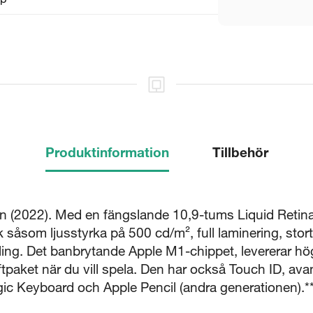
Produktinformation
Tillbehör
nen (2022). Med en fängslande 10,9-tums Liquid Retin
 såsom ljusstyrka på 500 cd/m², full laminering, stor
ing. Det banbrytande Apple M1-chippet, levererar hög
aftpaket när du vill spela. Den har också Touch ID, av
ic Keyboard och Apple Pencil (andra generationen).*