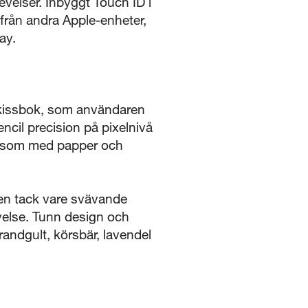
levelser. Inbyggt Touch ID i
rån andra Apple-enheter,
ay.
h skissbok, som användaren
ncil precision på pixelnivå
va som med papper och
en tack vare svävande
velse. Tunn design och
randgult, körsbär, lavendel