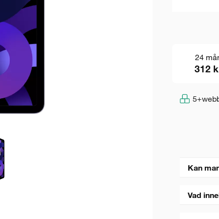
24 må
312 k
5+
webb
Kan man
Vad inne