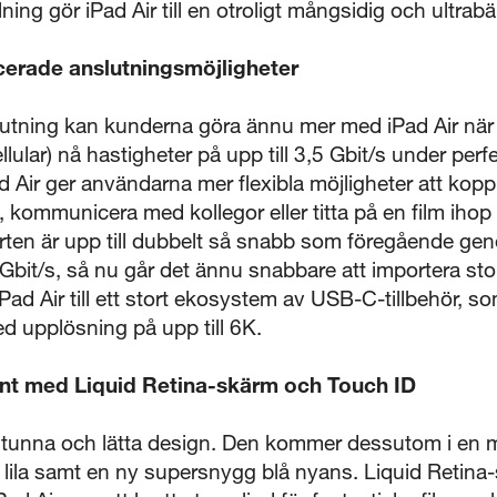
ning gör iPad Air till en otroligt mångsidig och ultrabä
cerade anslutningsmöjligheter
utning kan kunderna göra ännu mer med iPad Air när 
llular) nå hastigheter på upp till 3,5 Gbit/s under per
d Air ger användarna mer flexibla möjligheter att kopp
a, kommunicera med kollegor eller titta på en film iho
en är upp till dubbelt så snabb som föregående gen
0 Gbit/s, så nu går det ännu snabbare att importera sto
 iPad Air till ett stort ekosystem av USB-C-tillbehör, 
d upplösning på upp till 6K.
kant med Liquid Retina-skärm och Touch ID
in tunna och lätta design. Den kommer dessutom i en 
, lila samt en ny supersnygg blå nyans. Liquid Retin