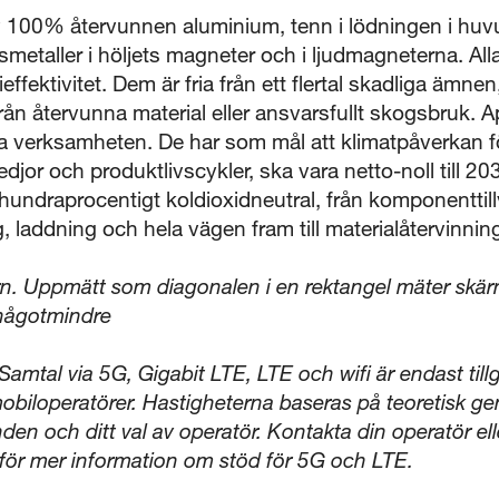
av 100% återvunnen aluminium, tenn i lödningen i huv
smetaller i höljets magneter och i ljudmagneterna. All
fektivitet. Dem är fria från ett flertal skadliga ämnen,
n återvunna material eller ansvarsfullt skogsbruk. A
na verksamheten. De har som mål att klimatpåverkan 
kedjor och produktlivscykler, ska vara netto-noll till 20
hundraprocentigt koldioxidneutral, från komponenttil
 laddning och hela vägen fram till materialåtervinnin
n. Uppmätt som diagonalen i en rektangel mäter skä
 någotmindre
mtal via 5G, Gigabit LTE, LTE och wifi är endast till
obiloperatörer. Hastigheterna baseras på teoretisk 
nden och ditt val av operatör. Kontakta din operatör el
 för mer information om stöd för 5G och LTE.