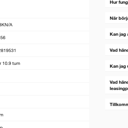
Hur fung
När börj
3KN/A
Kan jag 
56
Vad hän
2819531
r 10.9 tum
Kan jag 
Vad händ
leasing
Tillkom
um
ip