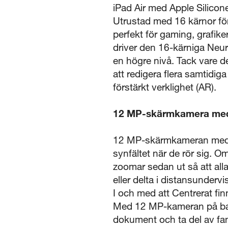
iPad Air med Apple Silicon
Utrustad med 16 kärnor för
perfekt för gaming, grafik
driver den 16-kärniga Neu
en högre nivå. Tack vare d
att redigera flera samtidig
förstärkt verklighet (AR).
12 MP-skärmkamera med u
12 MP-skärmkameran med ul
synfältet när de rör sig. O
zoomar sedan ut så att all
eller delta i distansunder
I och med att Centrerat fi
Med 12 MP-kameran på baks
dokument och ta del av fan