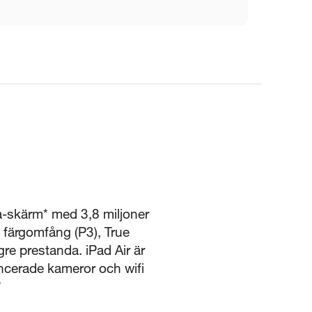
a-skärm* med 3,8 miljoner
t färgomfång (P3), True
re prestanda. iPad Air är
ancerade kameror och wifi
*