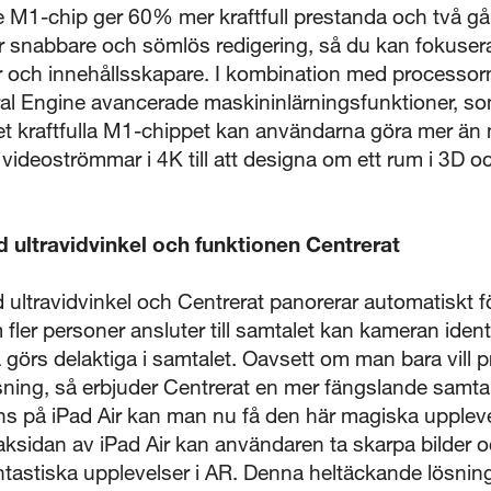
e M1-chip ger 60% mer kraftfull prestanda och två gå
 snabbare och sömlös redigering, så du kan fokusera 
er och innehållsskapare. I kombination med processo
ral Engine avancerade maskininlärningsfunktioner, so
et kraftfulla M1-chippet kan användarna göra mer än 
a videoströmmar i 4K till att designa om ett rum i 3D o
ltravidvinkel och funktionen Centrerat
travidvinkel och Centrerat panorerar automatiskt för
m fler personer ansluter till samtalet kan kameran iden
a görs delaktiga i samtalet. Oavsett om man bara vill 
visning, så erbjuder Centrerat en mer fängslande samt
nns på iPad Air kan man nu få den här magiska uppleve
5 sekunder
idan av iPad Air kan användaren ta skarpa bilder oc
tastiska upplevelser i AR. Denna heltäckande lösning 
Stäng