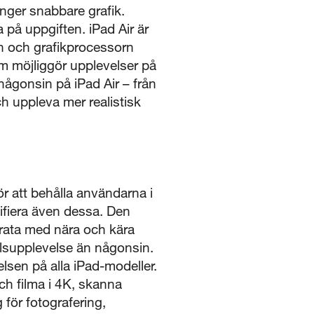
nger snabbare grafik.
på uppgiften. iPad Air är
rn och grafikprocessorn
m möjliggör upplevelser på
någonsin på iPad Air – från
ch uppleva mer realistisk
 att behålla användarna i
tifiera även dessa. Den
prata med nära och kära
alsupplevelse än någonsin.
lsen på alla iPad-modeller.
h filma i 4K, skanna
för fotografering,