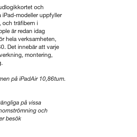
udlogikkortet och
a iPad-modeller uppfyller
 och träfibern i
pple är redan idag
för hela verksamheten,
30. Det innebär att varje
lverkning, montering,
g.
rmen på iPadAir 10,86tum.
gängliga på vissa
genomströmning och
ler besök