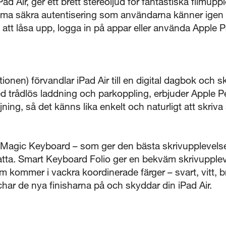
d Air, ger ett brett stereoljud för fantastiska filmupp
a säkra autentisering som användarna känner igen f
t att låsa upp, logga in på appar eller använda Apple P
tionen) förvandlar iPad Air till en digital dagbok oc
ed trådlös laddning och parkoppling, erbjuder Apple Pe
ning, så det känns lika enkelt och naturligt att skri
 Magic Keyboard – som ger den bästa skrivupplevels
atta. Smart Keyboard Folio ger en bekväm skrivupple
 kommer i vackra koordinerade färger – svart, vitt, b
ar de nya finisharna på och skyddar din iPad Air.