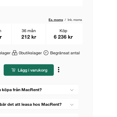
Ex. moms
/
Ink. moms
n
36 mån
Köp
r
212 kr
6 236 kr
lager
0
butikslager
Begränsat antal
Lägg i varukorg
 köpa från MacRent?
bär det att leasa hos MacRent?