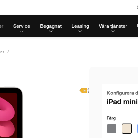
er
Service
Begagnat
Leasing
Våra tjänster
ans
Konfigurera d
iPad mini
Färg