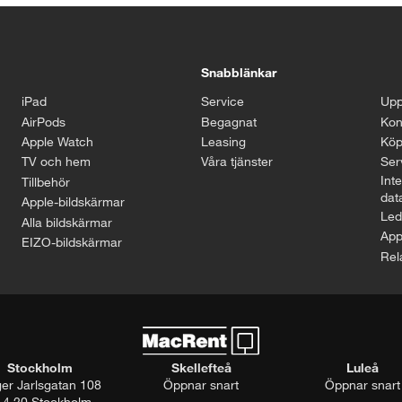
Snabblänkar
iPad
Service
Upp
AirPods
Begagnat
Kon
Apple Watch
Leasing
Köp
TV och hem
Våra tjänster
Serv
Inte
Tillbehör
dat
Apple-bildskärmar
Led
Alla bildskärmar
App
EIZO-bildskärmar
Rel
Stockholm
Skellefteå
Luleå
ger Jarlsgatan 108
Öppnar snart
Öppnar snart
14 20 Stockholm