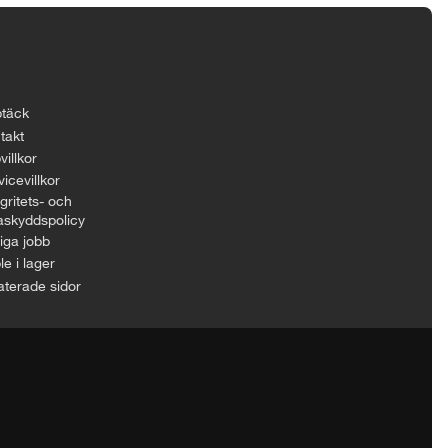
täck
takt
villkor
icevillkor
gritets- och
askyddspolicy
iga jobb
le i lager
aterade sidor