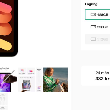
Lagring
128GB
256GB
512GB
24 mån
332 kr