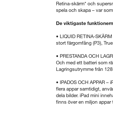
Retina-skärm* och supersna
spela och skapa – var som 
De viktigaste funktioner
• LIQUID RETINA-SKÄRM PÅ
stort färgomfång (P3), True 
• PRESTANDA OCH LAGRING 
Och med ett batteri som räc
Lagringsutrymme från 128 GB
• IPADOS OCH APPAR – iPa
flera appar samtidigt, anvä
dela bilder. iPad mini inn
finns över en miljon appar ti