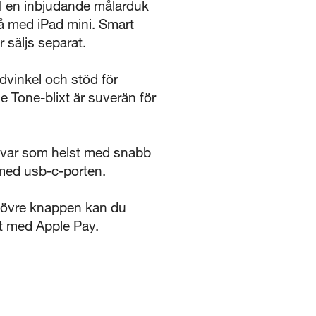
l en inbjudande målarduk
så med iPad mini. Smart
r säljs separat.
inkel och stöd för
 Tone-blixt är suverän för
 var som helst med snabb
 med usb-c-porten.
övre knappen kan du
ert med Apple Pay.