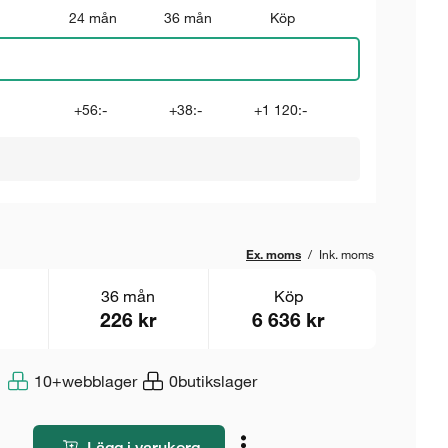
24 mån
36 mån
Köp
+56:-
+38:-
+1 120:-
Ex. moms
/
Ink. moms
36 mån
Köp
226 kr
6 636 kr
10+
webblager
0
butikslager
Lägg i varukorg