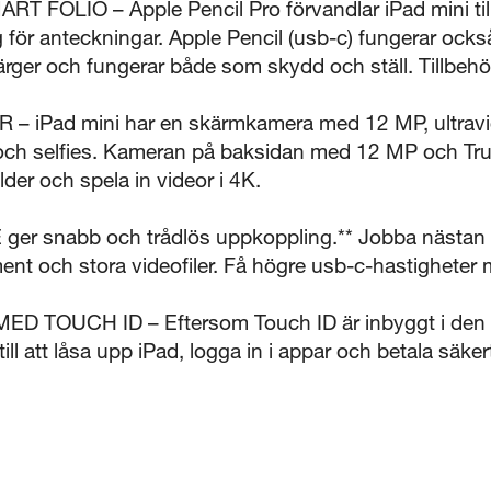
FOLIO – Apple Pencil Pro förvandlar iPad mini til
 för anteckningar. Apple Pencil (usb-c) fungerar ock
 färger och fungerar både som skydd och ställ. Tillbehö
Pad mini har en skärmkamera med 12 MP, ultravidv
och selfies. Kameran på baksidan med 12 MP och True
der och spela in videor i 4K.
ger snabb och trådlös uppkoppling.** Jobba nästan
ment och stora videofiler. Få högre usb-c-hastigheter
D TOUCH ID – Eftersom Touch ID är inbyggt i den 
till att låsa upp iPad, logga in i appar och betala säk