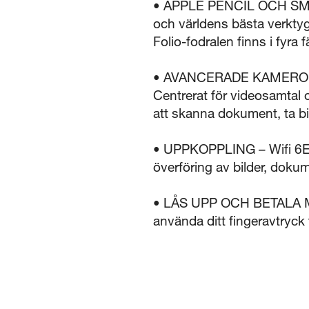
• APPLE PENCIL OCH SMART 
och världens bästa verktyg
Folio-fodralen finns i fyra
• AVANCERADE KAMEROR – i
Centrerat för videosamtal 
att skanna dokument, ta bil
• UPPKOPPLING – Wifi 6E 
överföring av bilder, doku
• LÅS UPP OCH BETALA ME
använda ditt fingeravtryck 