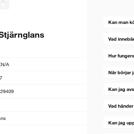
Kan man k
 Stjärnglans
Vad innebä
Hur fungera
N/A
När börjar 
7
Kan jag avs
729409
Vad händer
ans
Kan jag upp