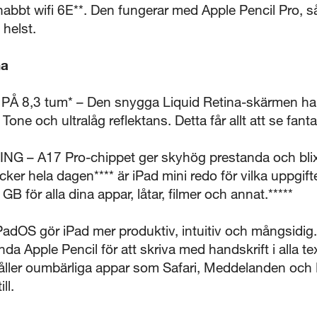
bbt wifi 6E**. Den fungerar med Apple Pencil Pro, s
helst.
na
Visa produktinformationsblad
 8,3 tum* – Den snygga Liquid Retina-skärmen har
Tone och ultralåg reflektans. Detta får allt att se fanta
Stäng
– A17 Pro-chippet ger skyhög prestanda och blixts
ker hela dagen**** är iPad mini redo för vilka uppgift
 för alla dina appar, låtar, filmer och annat.*****
dOS gör iPad mer produktiv, intuitiv och mångsidig
nda Apple Pencil för att skriva med handskrift i alla te
ehåller oumbärliga appar som Safari, Meddelanden och
ll.