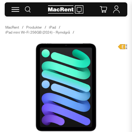
MacRent
Produkter
iPad
iPad mini Wi-Fi 256GB (2024) - Rymdgrå