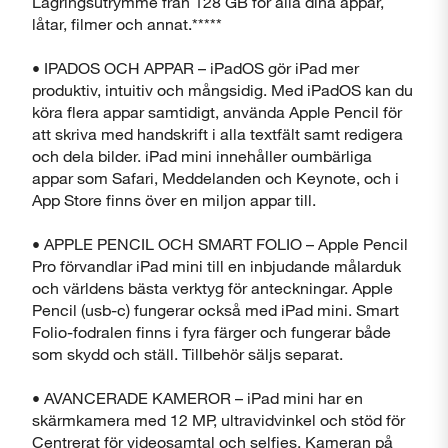
Lagringsutrymme från 128 GB för alla dina appar,
låtar, filmer och annat.*****
• IPADOS OCH APPAR – iPadOS gör iPad mer
produktiv, intuitiv och mångsidig. Med iPadOS kan du
köra flera appar samtidigt, använda Apple Pencil för
att skriva med handskrift i alla textfält samt redigera
och dela bilder. iPad mini innehåller oumbärliga
appar som Safari, Meddelanden och Keynote, och i
App Store finns över en miljon appar till.
• APPLE PENCIL OCH SMART FOLIO – Apple Pencil
Pro förvandlar iPad mini till en inbjudande målarduk
och världens bästa verktyg för anteckningar. Apple
Pencil (usb-c) fungerar också med iPad mini. Smart
Folio-fodralen finns i fyra färger och fungerar både
som skydd och ställ. Tillbehör säljs separat.
• AVANCERADE KAMEROR – iPad mini har en
skärmkamera med 12 MP, ultravidvinkel och stöd för
Centrerat för videosamtal och selfies. Kameran på