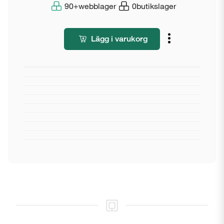
90+
webblager
0
butikslager
Lägg i varukorg