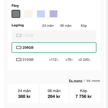
Färg
Lagring
24 mån
36 mån
Köp
128GB
256GB
512GB
+112:-
+76:-
+2 240:-
Ex. moms
/
Ink. moms
24 mån
36 mån
Köp
388 kr
264 kr
7 756 kr