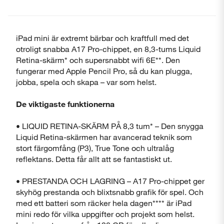
iPad mini är extremt bärbar och kraftfull med det
otroligt snabba A17 Pro-chippet, en 8,3-tums Liquid
Retina-skärm* och supersnabbt wifi 6E**. Den
fungerar med Apple Pencil Pro, så du kan plugga,
jobba, spela och skapa – var som helst.
De viktigaste funktionerna
Stäng
• LIQUID RETINA-SKÄRM PÅ 8,3 tum* – Den snygga
Liquid Retina-skärmen har avancerad teknik som
stort färgomfång (P3), True Tone och ultralåg
reflektans. Detta får allt att se fantastiskt ut.
• PRESTANDA OCH LAGRING – A17 Pro-chippet ger
Visa produktinformationsblad
skyhög prestanda och blixtsnabb grafik för spel. Och
med ett batteri som räcker hela dagen**** är iPad
mini redo för vilka uppgifter och projekt som helst.
Stäng