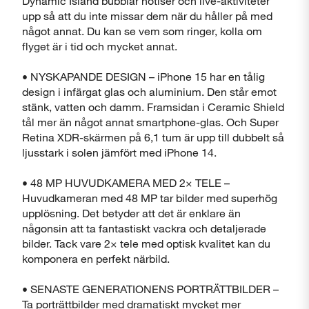
Dynamic Island bubblar notiser och live-aktiviteter
upp så att du inte missar dem när du håller på med
något annat. Du kan se vem som ringer, kolla om
flyget är i tid och mycket annat.
• NYSKAPANDE DESIGN – iPhone 15 har en tålig
design i infärgat glas och aluminium. Den står emot
stänk, vatten och damm. Framsidan i Ceramic Shield
tål mer än något annat smartphone-glas. Och Super
Stäng
Retina XDR-skärmen på 6,1 tum är upp till dubbelt så
ljusstark i solen jämfört med iPhone 14.
• 48 MP HUVUDKAMERA MED 2× TELE –
Huvudkameran med 48 MP tar bilder med superhög
upplösning. Det betyder att det är enklare än
någonsin att ta fantastiskt vackra och detaljerade
bilder. Tack vare 2× tele med optisk kvalitet kan du
Visa produktinformationsblad
komponera en perfekt närbild.
Stäng
• SENASTE GENERATIONENS PORTRÄTTBILDER –
Ta porträttbilder med dramatiskt mycket mer