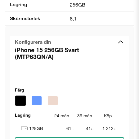
Lagring
256GB
Skärmstorlek
6,1
Konfigurera din
iPhone 15 256GB Svart
(MTP63QN/A)
Färg
Lagring
24 mån
36 mån
Köp
128GB
-61:-
-41:-
-1 212:-