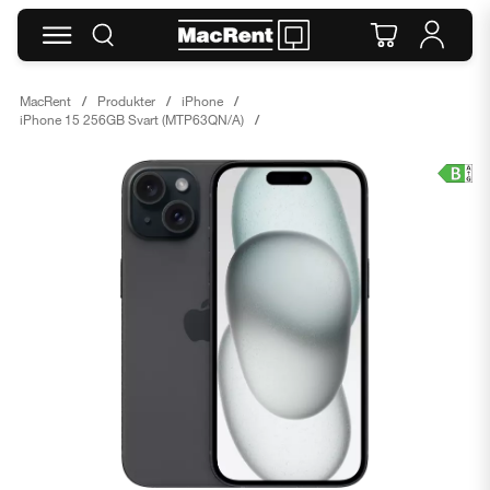
MacRent
Produkter
iPhone
iPhone 15 256GB Svart (MTP63QN/A)