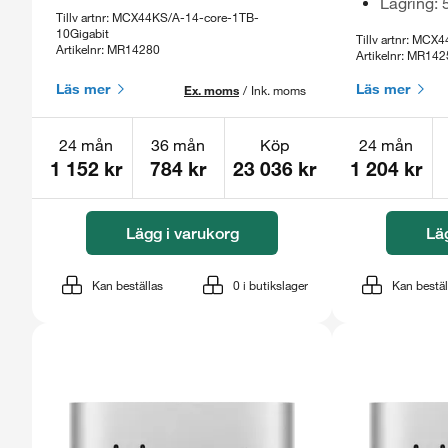
Lagring:
Tillv artnr: MCX44KS/A-14-core-1TB-
10Gigabit
Tillv artnr: MC
Artikelnr: MR14280
Artikelnr: MR14
Läs mer
Läs mer
Ex. moms
/
Ink. moms
24 mån
36 mån
Köp
24 mån
1 152 kr
784 kr
23 036 kr
1 204 kr
Lägg i varukorg
Lä
Kan beställas
0
i butikslager
Kan bestäl