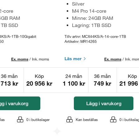
Silver
2-core
M4 Pro 14-core
24GB RAM
Minne: 24GB RAM
 1TB SSD
Lagring: 1TB SSD
X44KS/A-1TB-10Gigabit
Tillv artnr: MCX44KS/A-14-core-1TB
250
Artikelnr: MR14265
Läs mer
Ex. moms
/
Ink. moms
Ex. moms
/
Ink. mo
36 mån
Köp
24 mån
36 mån
Köp
713 kr
20 956 kr
1 100 kr
749 kr
21 996
gg i varukorg
Lägg i varukorg
las
0
i butikslager
Kan beställas
0
i butiksla