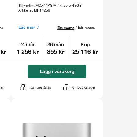
Tillv artnr: MCX44KS/A-14-core-48GB
Artikelnr: MR14269
Läs mer
ms
Ex. moms
/
Ink. moms
24 mån
36 mån
Köp
 kr
1 256 kr
855 kr
25 116 kr
Lägg i varukorg
ger
Kan beställas
0
i butikslager