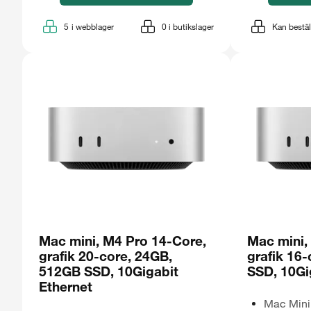
5
i webblager
0
i butikslager
Kan bestäl
Mac mini, M4 Pro 14-Core,
Mac mini,
grafik 20-core, 24GB,
grafik 16
512GB SSD, 10Gigabit
SSD, 10Gi
Ethernet
Mac Mini