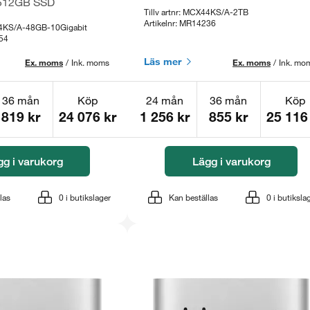
 512GB SSD
Tillv artnr: MCX44KS/A-2TB
Artikelnr: MR14236
X44KS/A-48GB-10Gigabit
254
Läs mer
Ex. moms
/
Ink. moms
Ex. moms
/
Ink. mo
36 mån
Köp
24 mån
36 mån
Köp
819 kr
24 076 kr
1 256 kr
855 kr
25 116
gg i varukorg
Lägg i varukorg
las
0
i butikslager
Kan beställas
0
i butiksla