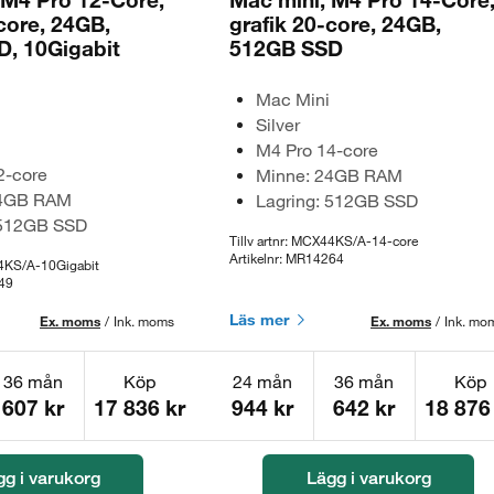
core, 24GB,
grafik 20-core, 24GB,
, 10Gigabit
512GB SSD
Mac Mini
Silver
M4 Pro 14-core
2-core
Minne: 24GB RAM
24GB RAM
Lagring: 512GB SSD
 512GB SSD
Tillv artnr: MCX44KS/A-14-core
Artikelnr: MR14264
44KS/A-10Gigabit
249
Läs mer
Ex. moms
/
Ink. moms
Ex. moms
/
Ink. mo
36 mån
Köp
24 mån
36 mån
Köp
607 kr
17 836 kr
944 kr
642 kr
18 876
gg i varukorg
Lägg i varukorg