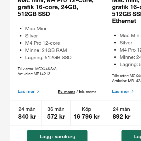
grafik 16-core, 24GB,
grafik 16-
512GB SSD
512GB SSD
Ethernet
Mac Mini
Mac Mini
Silver
Silver
M4 Pro 12-core
M4 Pro 1
Minne: 24GB RAM
Minne: 
Lagring: 512GB SSD
Lagring:
Tillv artnr: MCX44KS/A
Artikelnr: MR14213
Tillv artnr: MCX
Artikelnr: MR14
Läs mer
Läs mer
Ex. moms
/
Ink. moms
24 mån
36 mån
Köp
24 mån
840 kr
572 kr
16 796 kr
892 kr
Lägg i varukorg
Lä