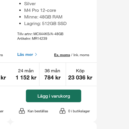
Silver
M4 Pro 12-core
Minne: 48GB RAM
Lagring: 512GB SSD
Tillv artnr: MCX44KS/A-48GB
Artikelnr: MR14239
Läs mer
ms
Ex. moms
/
Ink. moms
24 mån
36 mån
Köp
 kr
1 152 kr
784 kr
23 036 kr
Lägg i varukorg
ger
Kan beställas
0
i butikslager