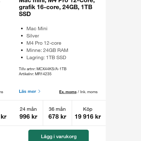
grafik 16-core, 24GB, 1TB
SSD
Mac Mini
Silver
M4 Pro 12-core
Minne: 24GB RAM
Lagring: 1TB SSD
Tillv artnr: MCX44KS/A-1TB
Artikelnr: MR14235
Läs mer
ms
Ex. moms
/
Ink. moms
24 mån
36 mån
Köp
 kr
996 kr
678 kr
19 916 kr
Lägg i varukorg