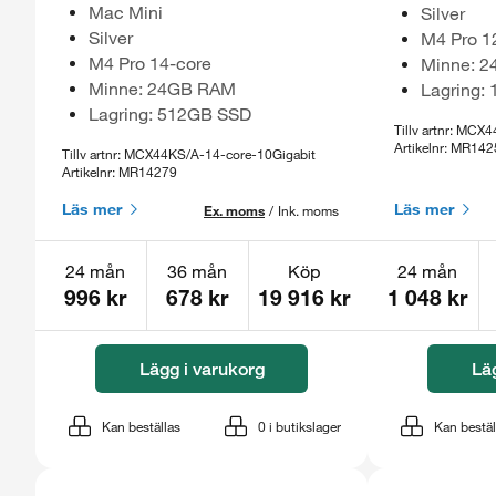
Mac Mini
Silver
Silver
M4 Pro 1
M4 Pro 14-core
Minne: 
Minne: 24GB RAM
Lagring:
Lagring: 512GB SSD
Tillv artnr: MC
Artikelnr: MR14
Tillv artnr: MCX44KS/A-14-core-10Gigabit
Artikelnr: MR14279
Läs mer
Läs mer
Ex. moms
/
Ink. moms
24 mån
36 mån
Köp
24 mån
996 kr
678 kr
19 916 kr
1 048 kr
Lägg i varukorg
Lä
Kan beställas
0
i butikslager
Kan bestäl