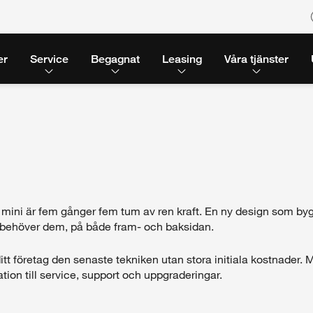
er
Service
Begagnat
Leasing
Våra tjänster
ini är fem gånger fem tum av ren kraft. En ny design som bygge
 behöver dem, på både fram- och baksidan.
ditt företag den senaste tekniken utan stora initiala kostnader
ation till service, support och uppgraderingar.