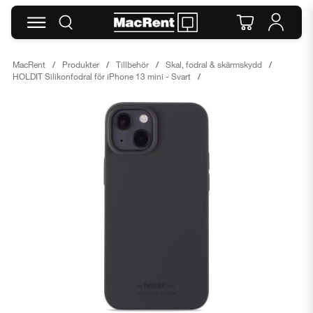
MacRent
Produkter
Tillbehör
Skal, fodral & skärmskydd
HOLDIT Silikonfodral för iPhone 13 mini - Svart