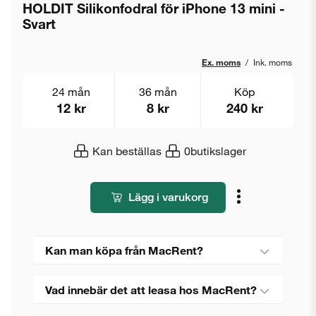
HOLDIT Silikonfodral för iPhone 13 mini -
Svart
Ex. moms
/
Ink. moms
24 mån
36 mån
Köp
12 kr
8 kr
240 kr
Kan beställas
0
butikslager
Lägg i varukorg
Kan man köpa från MacRent?
Vad innebär det att leasa hos MacRent?