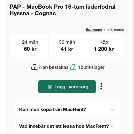
PAP - MacBook Pro 16-tum läderfodral
Hyssna - Cognac
Ex. moms
/
Ink. moms
24 mån
36 mån
Köp
60 kr
41 kr
1 200 kr
Kan beställas
1
butikslager
Lägg i varukorg
Kan man köpa från MacRent?
Vad innebär det att leasa hos MacRent?