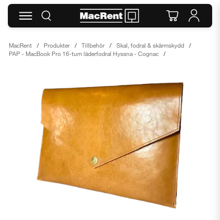
MacRent
Produkter
Tillbehör
Skal, fodral & skärmskydd
PAP - MacBook Pro 16-tum läderfodral Hyssna - Cognac