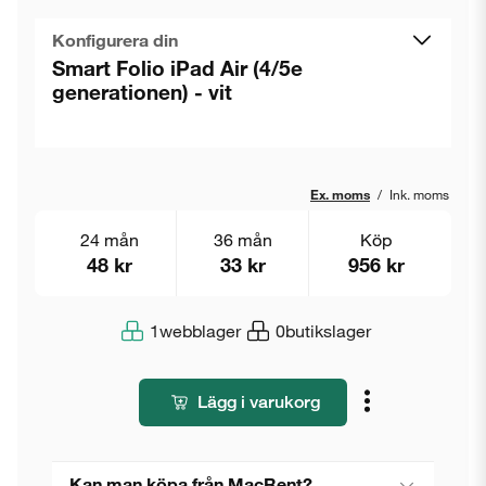
Konfigurera din
Smart Folio iPad Air (4/5e
generationen) - vit
Ex. moms
/
Ink. moms
24 mån
36 mån
Köp
48 kr
33 kr
956 kr
1
webblager
0
butikslager
Lägg i varukorg
Kan man köpa från MacRent?