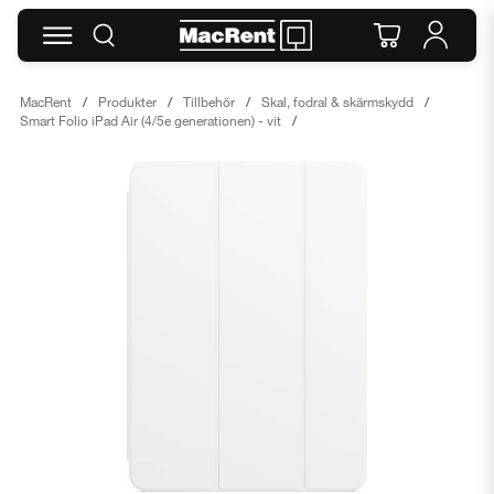
MacRent
Produkter
Tillbehör
Skal, fodral & skärmskydd
Smart Folio iPad Air (4/5e generationen) - vit