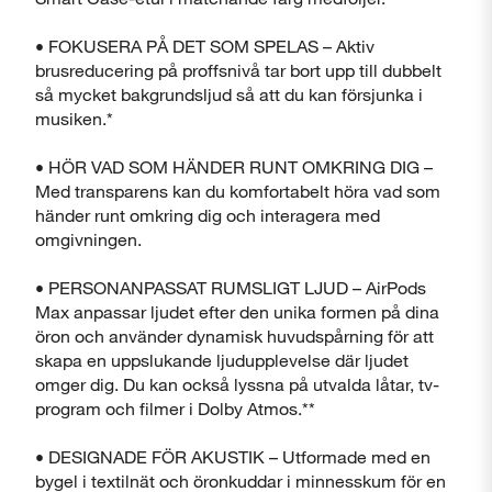
• FOKUSERA PÅ DET SOM SPELAS – Aktiv
brusreducering på proffsnivå tar bort upp till dubbelt
så mycket bakgrundsljud så att du kan försjunka i
musiken.*
• HÖR VAD SOM HÄNDER RUNT OMKRING DIG –
Med transparens kan du komfortabelt höra vad som
händer runt omkring dig och interagera med
omgivningen.
• PERSONANPASSAT RUMSLIGT LJUD – AirPods
Max anpassar ljudet efter den unika formen på dina
öron och använder dynamisk huvudspårning för att
skapa en uppslukande ljudupplevelse där ljudet
omger dig. Du kan också lyssna på utvalda låtar, tv-
program och filmer i Dolby Atmos.**
• DESIGNADE FÖR AKUSTIK – Utformade med en
bygel i textilnät och öronkuddar i minnesskum för en