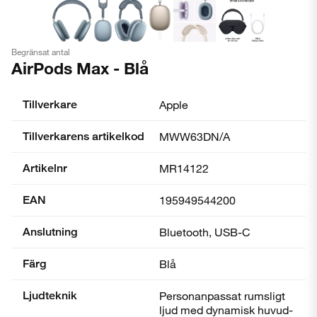
Begränsat antal
AirPods Max - Blå
Tillverkare
Apple
Tillverkarens artikelkod
MWW63DN/A
Artikelnr
MR14122
EAN
195949544200
Anslutning
Bluetooth, USB-C
Färg
Blå
Ljudteknik
Personanpassat rumsligt
ljud med dynamisk huvud­