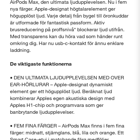
AirPods Max, den ultimata ljudupplevelsen. Nu i fem
nya färger. Apple-designat högtalarelement ger
högupplöst ljud. Varje detalj från bygel till öronkuddar
är utformade för fantastisk passform. Aktiv
brusreducering på proffsnivå* blockerar ljud utifrån.
Med transparens kan du höra vad som händer runt
omkring dig. Har nu usb-c-kontakt för ännu enklare
laddning.
De viktigaste funktionerna
• DEN ULTIMATA LJUDUPPLEVELSEN MED OVER
EAR-HÖRLURAR – Apple-designat dynamiskt
element ger ett högupplöst ljud. Beräknat ljud
kombinerar Apples egen akustiska design med
Apples H1-chip och programvara som ger
banbrytande ljudupplevelser.
• FEM FINA FÄRGER – AirPods Max finns i fem fina
färger: midnatt, stjärnglans, blå, lila och orange. Ett
Stäng
Smart Case-etui i matchande färg medföljer.