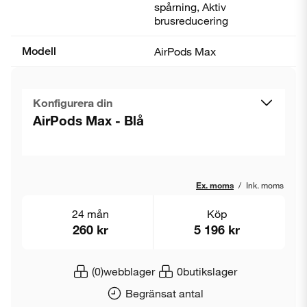
spårning, Aktiv
brusreducering
Modell
AirPods Max
Konfigurera din
AirPods Max - Blå
Ex. moms
/
Ink. moms
24 mån
Köp
260 kr
5 196 kr
(0)
webblager
0
butikslager
Begränsat antal