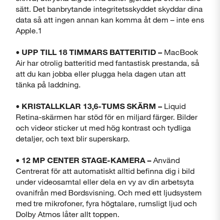
sätt. Det banbrytande integritetsskyddet skyddar dina
data så att ingen annan kan komma åt dem – inte ens
Apple.1
• UPP TILL 18 TIMMARS BATTERITID –
MacBook
Air har otrolig batteritid med fantastisk prestanda, så
att du kan jobba eller plugga hela dagen utan att
tänka på laddning.
• KRISTALLKLAR 13,6-TUMS SKÄRM –
Liquid
Retina-skärmen har stöd för en miljard färger. Bilder
och videor sticker ut med hög kontrast och tydliga
detaljer, och text blir superskarp.
• 12 MP CENTER STAGE-KAMERA –
Använd
Centrerat för att automatiskt alltid befinna dig i bild
Stäng
under videosamtal eller dela en vy av din arbetsyta
ovanifrån med Bordsvisning. Och med ett ljudsystem
med tre mikrofoner, fyra högtalare, rumsligt ljud och
Dolby Atmos låter allt toppen.