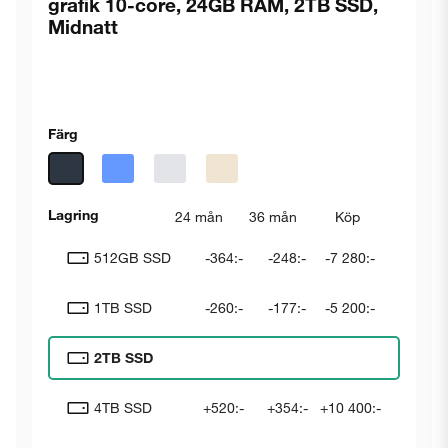
grafik 10-core, 24GB RAM, 2TB SSD,
Midnatt
Färg
Lagring
24 mån
36 mån
Köp
512GB SSD
-364:-
-248:-
-7 280:-
1TB SSD
-260:-
-177:-
-5 200:-
2TB SSD
4TB SSD
+520:-
+354:-
+10 400:-