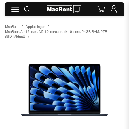
MacRent
Apple i lager
MacBook Air 13-tum, M5 10-core, grafik 10-core, 24GB RAM, 2TB
SSD, Midnatt