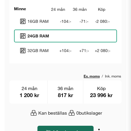
Minne
24 mån
36 mån
Köp
16GB RAM
-104:-
-71:-
-2 080:-
24GB RAM
32GB RAM
+104:-
+71:-
+2 080:-
Ex. moms
/
Ink. moms
24 mån
36 mån
Köp
1 200 kr
817 kr
23 996 kr
Kan beställas
0
butikslager