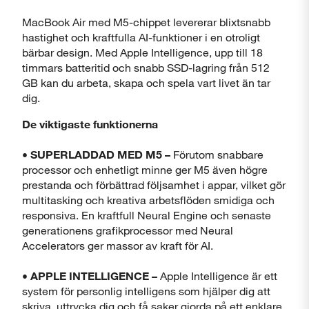
MacBook Air med M5-chippet levererar blixtsnabb
hastighet och kraftfulla AI-funktioner i en otroligt
bärbar design. Med Apple Intelligence, upp till 18
timmars batteritid och snabb SSD-lagring från 512
GB kan du arbeta, skapa och spela vart livet än tar
dig.
De viktigaste funktionerna
• SUPERLADDAD MED M5 –
Förutom snabbare
processor och enhetligt minne ger M5 även högre
prestanda och förbättrad följsamhet i appar, vilket gör
multitasking och kreativa arbetsflöden smidiga och
responsiva. En kraftfull Neural Engine och senaste
generationens grafikprocessor med Neural
Accelerators ger massor av kraft för AI.
• APPLE INTELLIGENCE –
Apple Intelligence är ett
system för personlig intelligens som hjälper dig att
skriva, uttrycka dig och få saker gjorda på ett enklare