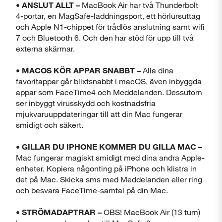
• ANSLUT ALLT –
MacBook Air har två Thunderbolt
4-portar, en MagSafe-laddningsport, ett hörlursuttag
och Apple N1-chippet för trådlös anslutning samt wifi
7 och Bluetooth 6. Och den har stöd för upp till två
externa skärmar.
• MACOS KÖR APPAR SNABBT –
Alla dina
favoritappar går blixtsnabbt i macOS, även inbyggda
appar som FaceTime4 och Meddelanden. Dessutom
ser inbyggt virusskydd och kostnadsfria
mjukvaruuppdateringar till att din Mac fungerar
smidigt och säkert.
• GILLAR DU IPHONE KOMMER DU GILLA MAC –
Mac fungerar magiskt smidigt med dina andra Apple-
enheter. Kopiera någonting på iPhone och klistra in
det på Mac. Skicka sms med Meddelanden eller ring
och besvara FaceTime-samtal på din Mac.
• STRÖMADAPTRAR –
OBS! MacBook Air (13 tum)