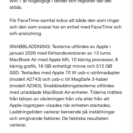
Wifi 7 är tillgängligt i länder och regioner där det
stöds.
För FaceTime-samtal krävs att både den som ringer
och den som svarar har en enhet med FaceTime och
wifi-anslutning.
SNABBLADDNING: Testerna utfördes av Apple i
januari 2026 med förhandsversioner av 13 tums
MacBook Air med Apple M5, 10 kärnig processor, 8
kärnig grafik, 16 GB enhetligt minne och 512 GB
SSD. Testades med Apple 70 W usb-c-strömadapter
(modell A2743) och usb-c till MagSafe 3-kabel
(modell A2363). Snabbladdningstesterna utfördes
med urladdade MacBook Air-enheter. Tiderna mättes
från början av väckningen från vila eller från att
Apple-logotypen visades när enheten startades.
Laddningstiden varierar beroende på inställningar
och omgivande faktorer. De faktiska resultaten
varierar.