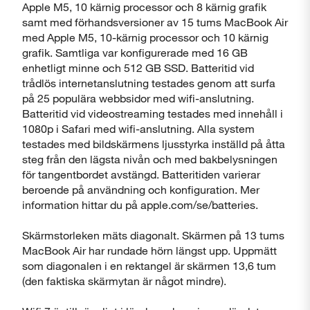
Apple M5, 10 kärnig processor och 8 kärnig grafik
samt med förhandsversioner av 15 tums MacBook Air
med Apple M5, 10-kärnig processor och 10 kärnig
grafik. Samtliga var konfigurerade med 16 GB
enhetligt minne och 512 GB SSD. Batteritid vid
trådlös internetanslutning testades genom att surfa
på 25 populära webbsidor med wifi-anslutning.
Batteritid vid videostreaming testades med innehåll i
1080p i Safari med wifi-anslutning. Alla system
testades med bildskärmens ljusstyrka inställd på åtta
steg från den lägsta nivån och med bakbelysningen
för tangentbordet avstängd. Batteritiden varierar
beroende på användning och konfiguration. Mer
information hittar du på apple.com/se/batteries.
Skärmstorleken mäts diagonalt. Skärmen på 13 tums
MacBook Air har rundade hörn längst upp. Uppmätt
som diagonalen i en rektangel är skärmen 13,6 tum
(den faktiska skärmytan är något mindre).