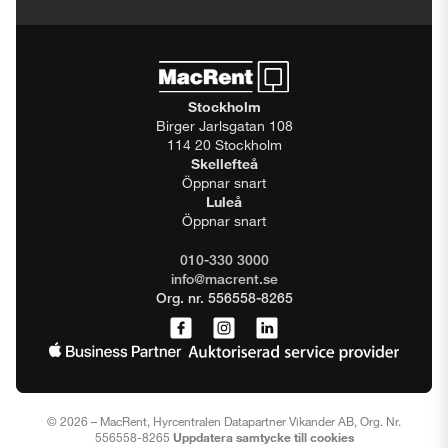
Stockholm
Birger Jarlsgatan 108
114 20 Stockholm
Skellefteå
Öppnar snart
Luleå
Öppnar snart
010-330 3000
info@macrent.se
Org. nr. 556558-8265
© 2026 – MacRent, Hyrcentralen Datapartner Vikander AB, Org. Nr.
556558-8265
Uppdatera samtycke till cookies