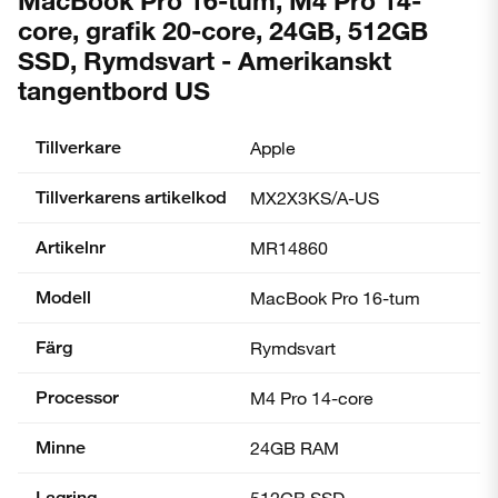
MacBook Pro 16-tum, M4 Pro 14-
core, grafik 20-core, 24GB, 512GB
SSD, Rymdsvart - Amerikanskt
tangentbord US
Tillverkare
Apple
Tillverkarens artikelkod
MX2X3KS/A-US
Artikelnr
MR14860
Modell
MacBook Pro 16-tum
Färg
Rymdsvart
Processor
M4 Pro 14-core
Minne
24GB RAM
Lagring
512GB SSD