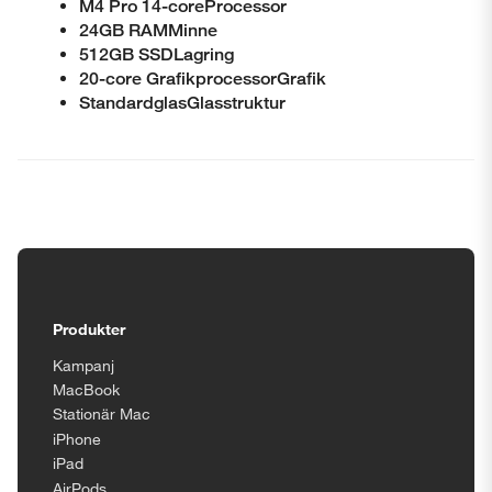
M4 Pro 14-coreProcessor
24GB RAMMinne
512GB SSDLagring
20-core Grafik­processorGrafik
StandardglasGlasstruktur
Tillgänglighetsinställningar
Produkter
Kampanj
MacBook
Stationär Mac
iPhone
iPad
AirPods