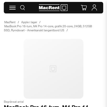
MacRent
Apple i lager
MacBook Pro 16-tum, M4 Pro 14-core, grafik 20-core, 24GB, 512GB
SSD, Rymdsvart - Amerikanskt tangentbord US
Begränsat antal