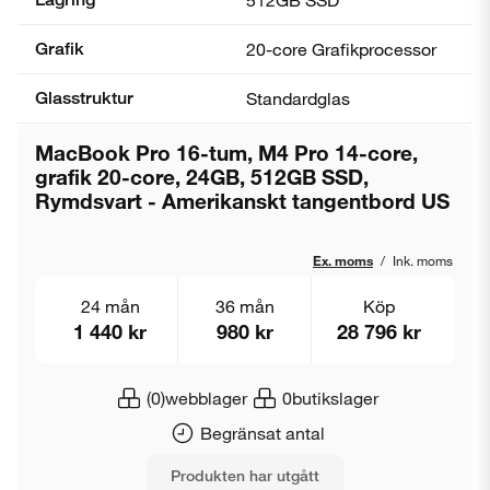
Grafik
20-core Grafik­processor
Glasstruktur
Standardglas
MacBook Pro 16-tum, M4 Pro 14-core,
grafik 20-core, 24GB, 512GB SSD,
Rymdsvart - Amerikanskt tangentbord US
Ex. moms
/
Ink. moms
24 mån
36 mån
Köp
1 440 kr
980 kr
28 796 kr
(0)
webblager
0
butikslager
Begränsat antal
Produkten har utgått