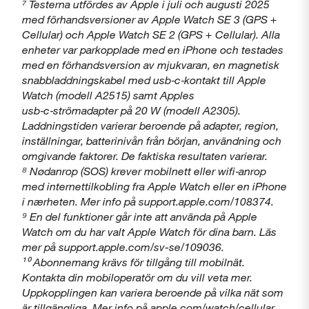
⁷ Testerna utfördes av Apple i juli och augusti 2025
med förhandsversioner av Apple Watch SE 3 (GPS +
Cellular) och Apple Watch SE 2 (GPS + Cellular). Alla
enheter var parkopplade med en iPhone och testades
med en förhandsversion av mjukvaran, en magnetisk
snabbladdningskabel med usb‑c‑kontakt till Apple
Watch (modell A2515) samt Apples
usb‑c‑strömadapter på 20 W (modell A2305).
Laddningstiden varierar beroende på adapter, region,
inställningar, batterinivån från början, användning och
omgivande faktorer. De faktiska resultaten varierar.
⁸ Nødanrop (SOS) krever mobilnett eller wifi‑anrop
med internettilkobling fra Apple Watch eller en iPhone
i nærheten. Mer info på support.apple.com/108374.
⁹ En del funktioner går inte att använda på Apple
Watch om du har valt Apple Watch för dina barn. Läs
mer på support.apple.com/sv-se/109036.
¹⁰ Abonnemang krävs för tillgång till mobilnät.
Kontakta din mobiloperatör om du vill veta mer.
Uppkopplingen kan variera beroende på vilka nät som
är tillgängliga. Mer info på apple.com/watch/cellular.