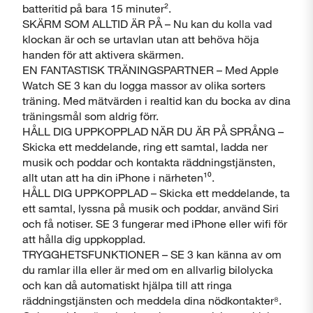
batteritid på bara 15 minuter².
SKÄRM SOM ALLTID ÄR PÅ – Nu kan du kolla vad
klockan är och se urtavlan utan att behöva höja
handen för att aktivera skärmen.
EN FANTASTISK TRÄNINGSPARTNER – Med Apple
Watch SE 3 kan du logga massor av olika sorters
träning. Med mätvärden i realtid kan du bocka av dina
träningsmål som aldrig förr.
HÅLL DIG UPPKOPPLAD NÄR DU ÄR PÅ SPRÅNG –
Skicka ett meddelande, ring ett samtal, ladda ner
musik och poddar och kontakta räddningstjänsten,
allt utan att ha din iPhone i närheten¹⁰.
Stäng
HÅLL DIG UPPKOPPLAD – Skicka ett meddelande, ta
ett samtal, lyssna på musik och poddar, använd Siri
och få notiser. SE 3 fungerar med iPhone eller wifi för
att hålla dig uppkopplad.
TRYGGHETSFUNKTIONER – SE 3 kan känna av om
du ramlar illa eller är med om en allvarlig bilolycka
och kan då automatiskt hjälpa till att ringa
räddningstjänsten och meddela dina nödkontakter⁸.