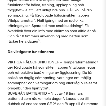
funktioner för hälsa, träning, uppkoppling och
trygghet – allt till ett riktigt bra pris. Håll koll på din
sömnpoäng. Få fördjupade hälsoinsikter i appen
Vitalparametrar¹. Håll igång med en rad olika
träningstyper. Spara tid med snabbladdning². Få
överblick över din info med skärmen som alltid är på.
Och få 18 timmars användning med batteri som
räcker hela dagen³.
De viktigaste funktionerna
VIKTIGA HÄLSOFUNKTIONER – Temperaturmätning⁴
ger fördjupade hälsoinsikter i appen Vitalparametrar¹
och retroaktiva beräkningar av ägglossning. Du får
också en daglig sömnpoäng, varningar om möjlig
sömnapné⁵ och varningar om hög eller låg puls samt
oregelbunden hjärtrytm⁶.
SUVERÄN BATTERITID – Njut av 18 timmars
batteritid som räcker hela dagen³. Ladda upp till
dubbelt så snabbt som SE 2⁷ och få upp till 8 timmars