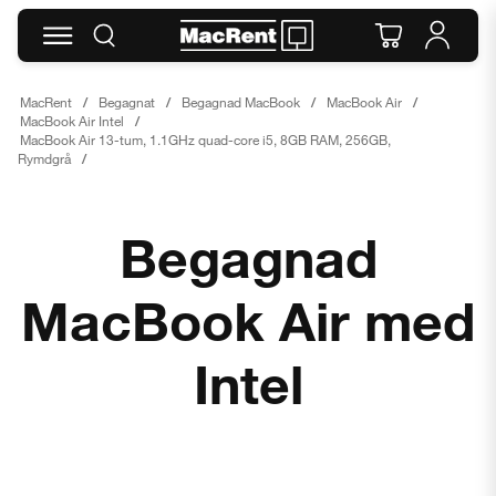
MacRent
Begagnat
Begagnad MacBook
MacBook Air
MacBook Air Intel
MacBook Air 13-tum, 1.1GHz quad-core i5, 8GB RAM, 256GB,
Rymdgrå
Begagnad
MacBook Air med
Intel