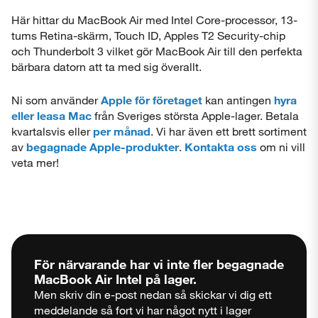
Här hittar du MacBook Air med Intel Core-processor, 13-
tums Retina-skärm, Touch ID, Apples T2 Security-chip
och Thunderbolt 3 vilket gör MacBook Air till den perfekta
bärbara datorn att ta med sig överallt.
Ni som använder
Apple för företaget
kan antingen
hyra
eller leasa Mac
från Sveriges största Apple-lager. Betala
kvartalsvis eller
per månad
. Vi har även ett brett sortiment
av
begagnade Apple-produkter
.
Kontakta oss
om ni vill
veta mer!
För närvarande har vi inte fler begagnade
MacBook Air Intel
på lager.
Men skriv din e-post nedan så skickar vi dig ett
meddelande så fort vi har något nytt i lager