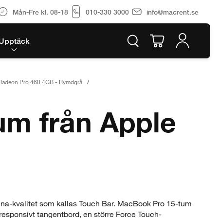
Mån-Fre kl. 08-18
010-330 3000
info@macrent.se
Upptäck
 Radeon Pro 460 4GB - Rymdgrå
m från Apple
ina-kvalitet som kallas Touch Bar. MacBook Pro 15-tum
responsivt tangentbord, en större Force Touch-