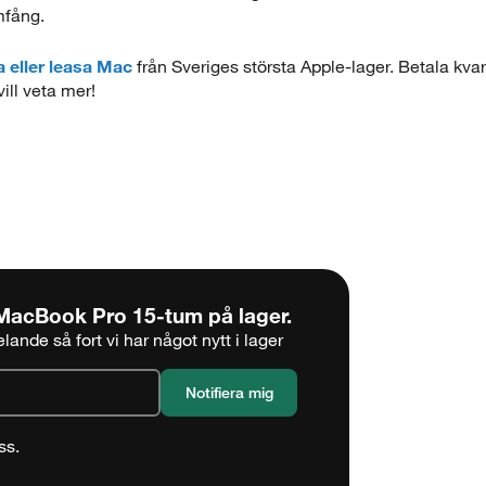
mfång.
a eller leasa Mac
från Sveriges största Apple-lager. Betala kvar
ill veta mer!
MacBook Pro 15-tum
på lager.
ande så fort vi har något nytt i lager
5 sekunder
ss.