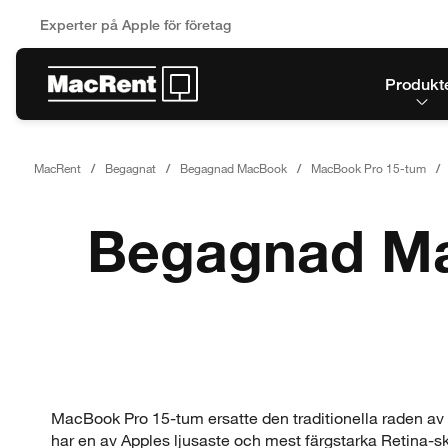
Experter på Apple för företag
Produkt
MacRent
Begagnat
Begagnad MacBook
MacBook Pro 15-tum
Begagnad Ma
MacBook Pro 15-tum ersatte den traditionella raden av
har en av Apples ljusaste och mest färgstarka Retina-s