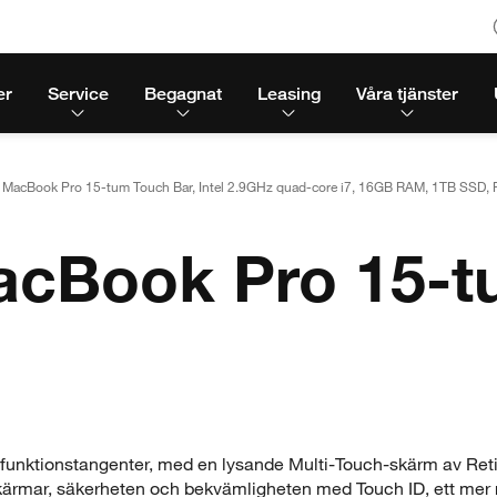
er
Service
Begagnat
Leasing
Våra tjänster
MacBook Pro 15-tum Touch Bar, Intel 2.9GHz quad-core i7, 16GB RAM, 1TB SSD,
cBook Pro 15-tu
 funktionstangenter, med en lysande Multi-Touch-skärm av Ret
kärmar, säkerheten och bekvämligheten med Touch ID, ett mer 