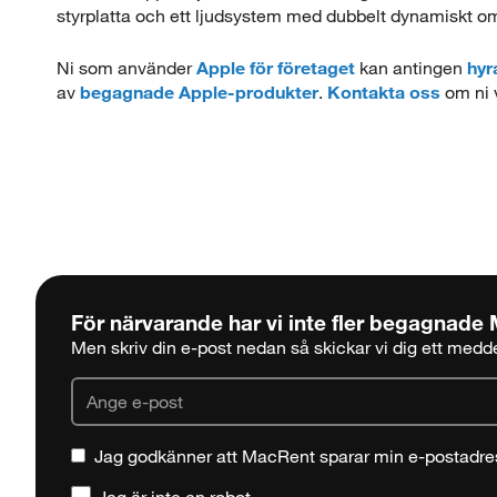
styrplatta och ett ljudsystem med dubbelt dynamiskt o
Ni som använder
Apple för företaget
kan antingen
hyr
av
begagnade Apple-produkter
.
Kontakta oss
om ni v
För närvarande har vi inte fler begagnade
Men skriv din e-post nedan så skickar vi dig ett meddel
Jag godkänner att MacRent sparar min e-postadre
Jag är inte en robot