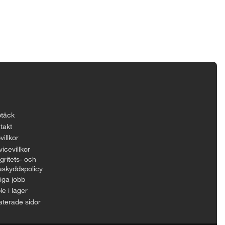
täck
takt
villkor
icevillkor
gritets- och
askyddspolicy
iga jobb
le i lager
aterade sidor