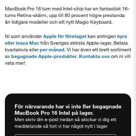
MacBook Pro 16 tum med Intel-chip har en fantastisk 16-
tums Retina-skärm, upp till 80 procent högre prestanda
än tidigare modeller och ett nytt Magic Keyboard.
Ni som använder
Apple för företaget
kan antingen
hyra
eller leasa Mac
från Sveriges största Apple-lager. Betala
kvartalsvis eller
per månad
. Vi har även ett brett sortiment
av
begagnade Apple-produkter
.
Kontakta oss
om ni vill
veta mer!
För närvarande har vi inte fler begagnade
MacBook Pro 16 Intel
på lager.
Men skriv din e-post nedan så skickar vi dig ett
meddelande så fort vi har något nytt i lager