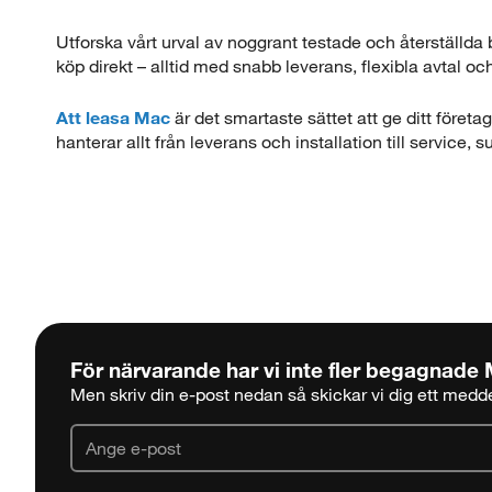
Utforska vårt urval av noggrant testade och återställda
köp direkt – alltid med snabb leverans, flexibla avtal o
Att leasa Mac
är det smartaste sättet att ge ditt föret
hanterar allt från leverans och installation till service,
För närvarande har vi inte fler begagnade
Men skriv din e-post nedan så skickar vi dig ett meddel