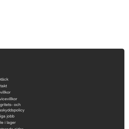
täck
takt
villkor
icevillkor
gritets- och
askyddspolicy
iga jobb
le i lager
aterade sidor