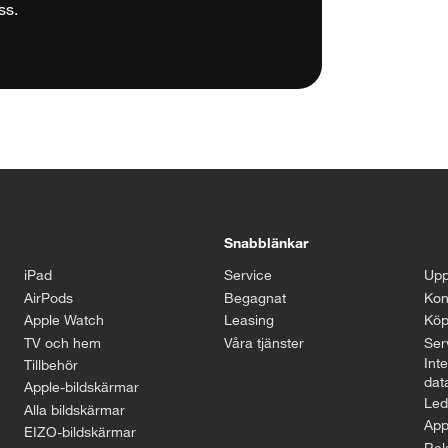
ss.
Stäng
Snabblänkar
iPad
Service
Upp
AirPods
Begagnat
Kon
Apple Watch
Leasing
Köp
TV och hem
Våra tjänster
Serv
Inte
Tillbehör
dat
Apple-bildskärmar
Led
Alla bildskärmar
App
EIZO-bildskärmar
Rel