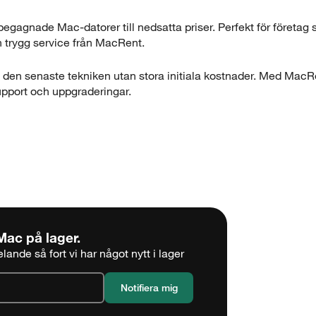
 begagnade Mac-datorer till nedsatta priser. Perfekt för företa
ch trygg service från MacRent.
ag den senaste tekniken utan stora initiala kostnader. Med MacRe
 support och uppgraderingar.
Mac
på lager.
ande så fort vi har något nytt i lager
5 sekunder