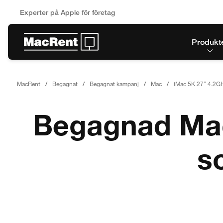
Experter på Apple för företag
Produkt
MacRent
Begagnat
Begagnat kampanj
Mac
iMac 5K 27’’ 4.2G
Begagnad Mac 
s