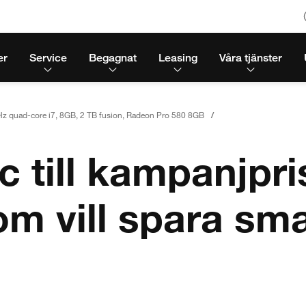
er
Service
Begagnat
Leasing
Våra tjänster
Hz quad-core i7, 8GB, 2 TB fusion, Radeon Pro 580 8GB
till kampanjpris
om vill spara sma