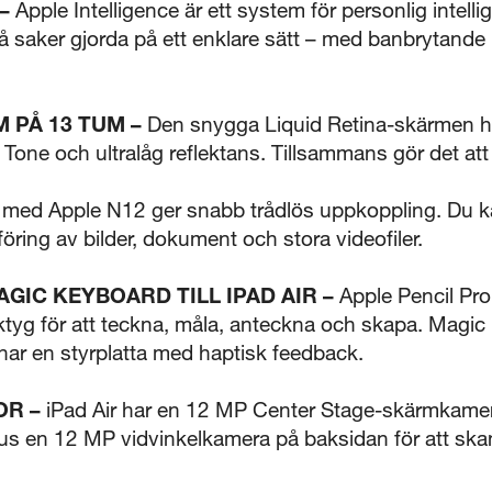
–
Apple Intelligence är ett system för personlig intelli
5 sekunder
saker gjorda på ett enklare sätt – med banbrytande i
Stäng
 PÅ 13 TUM –
Den snygga Liquid Retina-skärmen h
Tone och ultralåg reflektans. Tillsammans gör det att a
 med Apple N12 ger snabb trådlös uppkoppling. Du k
öring av bilder, dokument och stora videofiler.
AGIC KEYBOARD TILL IPAD AIR –
Apple Pencil Pro
rktyg för att teckna, måla, anteckna och skapa. Magic 
har en styrplatta med haptisk feedback.
OR –
iPad Air har en 12 MP Center Stage-skärmkamer
lus en 12 MP vidvinkelkamera på baksidan för att ska