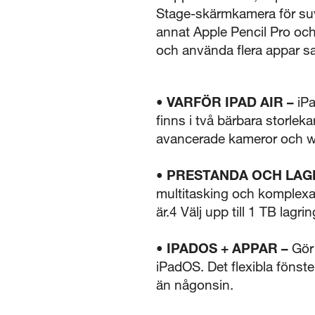
Stage-skärmkamera för suv
annat Apple Pencil Pro och
och använda flera appar sa
•
VARFÖR IPAD AIR –
iPa
finns i två bärbara storlek
avancerade kameror och wi
• PRESTANDA OCH LAG
multitasking och komplexa 
är.4 Välj upp till 1 TB lagri
• IPADOS + APPAR –
Gör 
iPadOS. Det flexibla fönst
än någonsin.