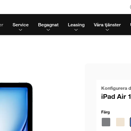
er
Service
Begagnat
Leasing
Våra tjänster
Konfigurera d
iPad Air 
Färg