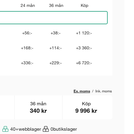
24 mån
36 mån
Köp
+56:-
+38:-
+1 120:-
+168:-
+114:-
+3 360:-
+336:-
+229:-
+6 720:-
Ex. moms
/
Ink. moms
36 mån
Köp
340 kr
9 996 kr
40+
webblager
0
butikslager