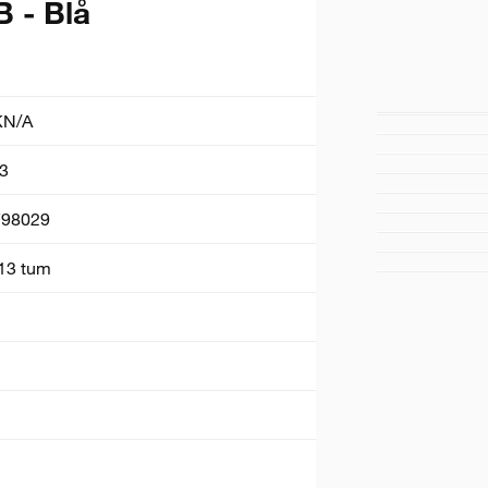
 - Blå
N/A
3
798029
 13 tum