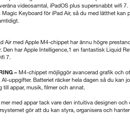
eräna videosamtal, iPadOS plus supersnabbt wifi 7.
 Magic Keyboard för iPad Air, så du med lätthet kan 
mtidigt.
d Air med Apple M4-chippet har ännu högre prestand
ar. Den har Apple Intelligence,1 en fantastisk Liquid R
fi 7.
RING –
M4-chippet möjliggör avancerad grafik och otr
AI-uppgifter. Batteriet räcker hela dagen så du kan j
ng till appar, musik, filmer och annat.
mer med appar tack vare den intuitiva designen och 
ersystemet gör att du kan styra, organisera och hanter