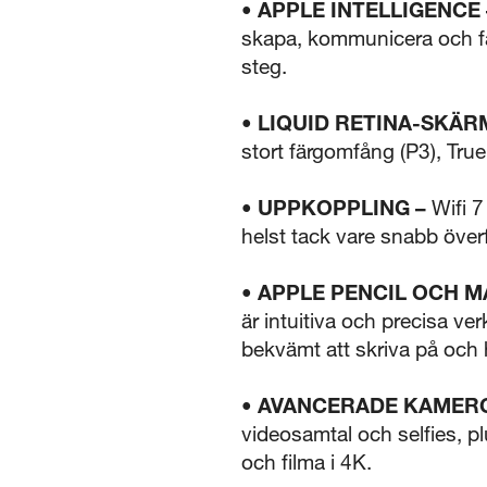
• APPLE INTELLIGENCE 
skapa, kommunicera och få 
steg.
• LIQUID RETINA-SKÄRM
stort färgomfång (P3), True 
• UPPKOPPLING –
Wifi 7
helst tack vare snabb överf
• APPLE PENCIL OCH M
är intuitiva och precisa ve
bekvämt att skriva på och 
• AVANCERADE KAMER
videosamtal och selfies, p
och filma i 4K.