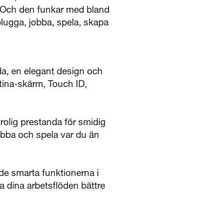
 Och den funkar med bland
plugga, jobba, spela, skapa
a, en elegant design och
etina-skärm, Touch ID,
olig prestanda för smidig
obba och spela var du än
de smarta funktionerna i
a dina arbetsflöden bättre