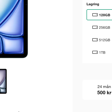
Lagring
128GB
256GB
512GB
1TB
24 mån
500 kr