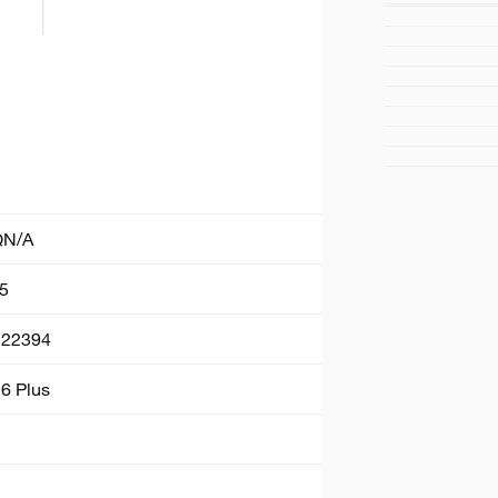
N/A
5
722394
6 Plus