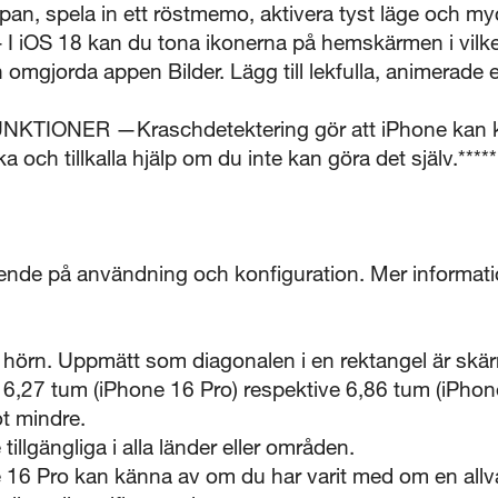
pan, spela in ett röstmemo, aktivera tyst läge och my
iOS 18 kan du tona ikonerna på hemskärmen i vilken f
n omgjorda appen Bilder. Lägg till lekfulla, animerade e
TIONER —Kraschdetektering gör att iPhone kan kä
a och tillkalla hjälp om du inte kan göra det själv.*****
roende på användning och konfiguration. Mer informati
 hörn. Uppmätt som diagonalen i en rektangel är skä
 6,27 tum (iPhone 16 Pro) respektive 6,86 tum (iPho
t mindre.
 tillgängliga i alla länder eller områden.
16 Pro kan känna av om du har varit med om en allvarl