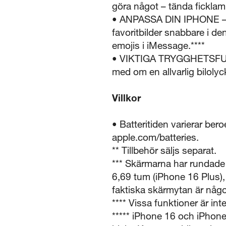
göra något – tända ficklam
• ANPASSA DIN IPHONE – I 
favoritbilder snabbare i de
emojis i iMessage.****
• VIKTIGA TRYGGHETSFUNK
med om en allvarlig bilolyck
Villkor
• Batteritiden varierar be
apple.com/batteries.
** Tillbehör säljs separat.
*** Skärmarna har rundade
6,69 tum (iPhone 16 Plus),
faktiska skärmytan är någo
**** Vissa funktioner är inte
***** iPhone 16 och iPhone 