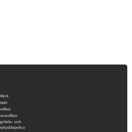
täck
takt
villkor
icevillkor
gritets- och
askyddspolicy