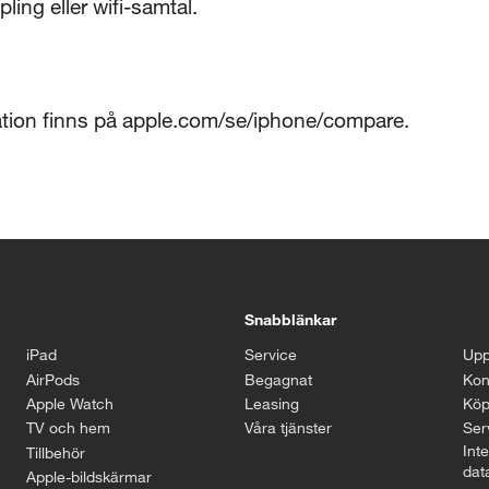
ling eller wifi-samtal.
mation finns på apple.com/se/iphone/compare.
Snabblänkar
iPad
Service
Upp
AirPods
Begagnat
Kon
Apple Watch
Leasing
Köp
TV och hem
Våra tjänster
Serv
Inte
Tillbehör
dat
Apple-bildskärmar