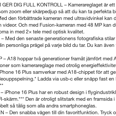
5 sekunder
 DIG FULL KONTROLL – Kamerareglaget är ett sna
 zoom eller skärpedjup så att du kan ta perfekta bil
 den förbättrade kameran med ultravidvinkel kan du
Stäng
ch videor. Och med Fusion-kameran med 48 MP kan d
oma in med 2× tele med optisk kvalitet.
ed den senaste generationens fotografiska stilar få
in personliga prägel på varje bild du tar. Du kan även t
Visa produktinformationsblad
A18 hoppar två generationer framåt jämfört med A1
oner som kamerareglage med otrolig energieffektivite
one 16 Plus samverkar med A18-chippet för att ge m
Stäng
deouppspelning.* Ladda via usb-c eller snäpp fast en
**
Phone 16 Plus har en robust design i flygindustrik
skärm.*** Den är otroligt slitstark med en framsida 
elt så tålig som alla andra smartphoneglas.
en snabba vägen till din favoritfunktion. Tryck och 