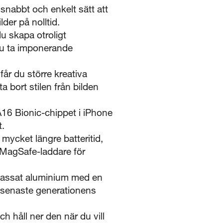
bbt och enkelt sätt att
der på nolltid.
 skapa otroligt
u ta imponerande
r du större kreativa
a bort stilen från bilden
6 Bionic-chippet i iPhone
t.
ycket längre batteritid,
 MagSafe-laddare för
lassat aluminium med en
i senaste generationens
håll ner den när du vill