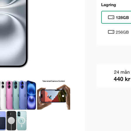
Lagring
128GB
256GB
24 mån
440 kr