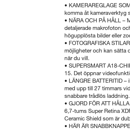
• KAMERAREGLAGE SOM GER
komma åt kameraverktyg som
• NÄRA OCH PÅ HÅLL – Med
detaljerade makrofoton o
högupplösta bilder eller zo
• FOTOGRAFISKA STILAR – M
möjligheter och kan sätta d
när du vill.
• SUPERSMART A18-CHIP – 
15. Det öppnar videofunkti
• LÄNGRE BATTERITID – iPh
med upp till 27 timmars vi
snabbare trådlös laddning.
• GJORD FÖR ATT HÅLLA – i
6,7-tums Super Retina XDR-
Ceramic Shield som är dubb
• HÄR ÄR SNABBKNAPPEN – D