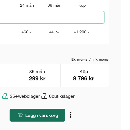
24 mån
36 mån
Köp
+60:-
+41:-
+1 200:-
Ex. moms
/
Ink. moms
36 mån
Köp
299 kr
8 796 kr
25+
webblager
0
butikslager
Lägg i varukorg