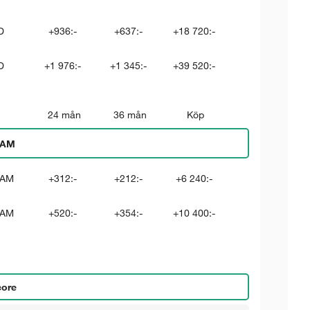
D
+936:-
+637:-
+18 720:-
D
+1 976:-
+1 345:-
+39 520:-
24 mån
36 mån
Köp
RAM
RAM
+312:-
+212:-
+6 240:-
RAM
+520:-
+354:-
+10 400:-
core