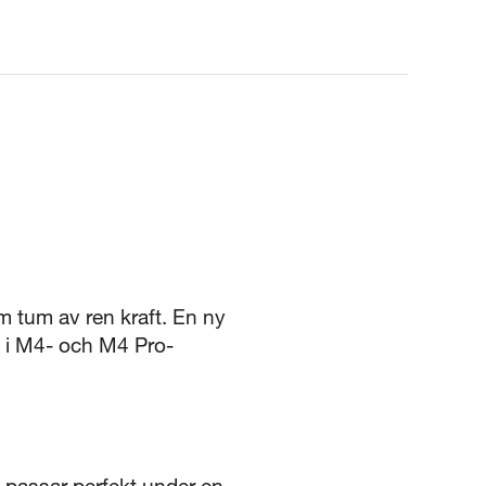
 tum av ren kraft. En ny
n i M4- och M4 Pro-
passar perfekt under en