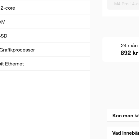
M4 Pro 14-c
12-core
AM
SSD
24 mån
Grafik­processor
892 kr
it Ethernet
Kan man k
Vad innebä