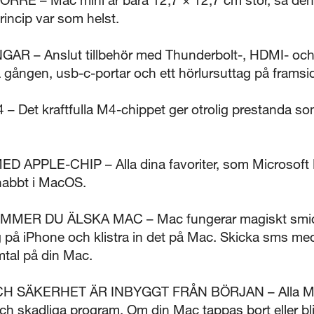
rincip var som helst.
 – Anslut tillbehör med Thunderbolt-, HDMI- och G
a gången, usb-c-portar och ett hörlursuttag på framsi
t kraftfulla M4-chippet ger otrolig prestanda som 
APPLE-CHIP – Alla dina favoriter, som Microsoft
nabbt i MacOS.
MER DU ÄLSKA MAC – Mac fungerar magiskt smidig
 på iPhone och klistra in det på Mac. Skicka sms me
tal på din Mac.
 SÄKERHET ÄR INBYGGT FRÅN BÖRJAN – Alla Mac-
ch skadliga program. Om din Mac tappas bort eller bli