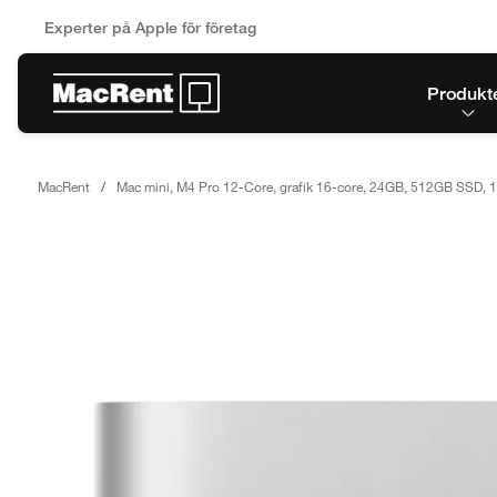
Experter på Apple för företag
Produkt
MacRent
Mac mini, M4 Pro 12-Core, grafik 16-core, 24GB, 512GB SSD, 1