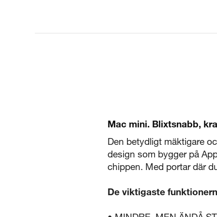
Mac mini. Blixtsnabb, kraft
Den betydligt mäktigare o
design som bygger på Apple
chippen. Med portar där d
De viktigaste funktioner
• MINDRE, MEN ÄNDÅ STÖRR