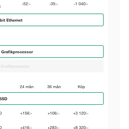
-52:-
-35:-
-1 040:-
t
bit Ethernet
 Grafik­processor
Grafik­processor
24 mån
36 mån
Köp
SSD
D
+156:-
+106:-
+3 120:-
D
+416:-
+283:-
+8 320:-