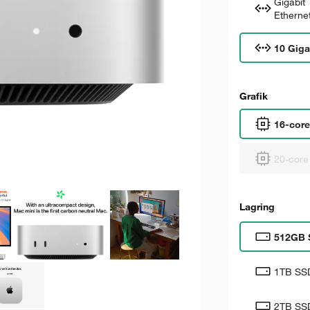
Gigabit
Etherne
10 Giga
Grafik
16-core
20-core 
Lagring
512GB 
1TB SS
2TB SS