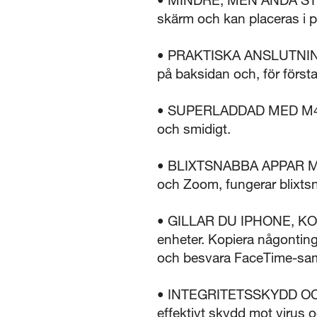
skärm och kan placeras i p
• PRAKTISKA ANSLUTNINGAR
på baksidan och, för först
• SUPERLADDAD MED M4 – De
och smidigt.
• BLIXTSNABBA APPAR MED 
och Zoom, fungerar blixts
• GILLAR DU IPHONE, KOM
enheter. Kopiera någonting
och besvara FaceTime-sam
• INTEGRITETSSKYDD OCH
effektivt skydd mot virus o