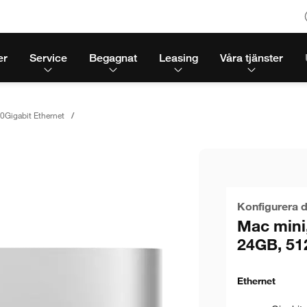
er
Service
Begagnat
Leasing
Våra tjänster
0Gigabit Ethernet
Konfigurera d
Mac mini,
24GB, 51
Ethernet