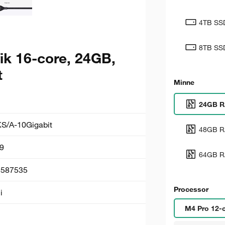
4TB SS
8TB SS
ik 16-core, 24GB,
t
Minne
24GB 
/A-10Gigabit
48GB 
9
64GB 
5587535
Processor
i
M4 Pro 12-