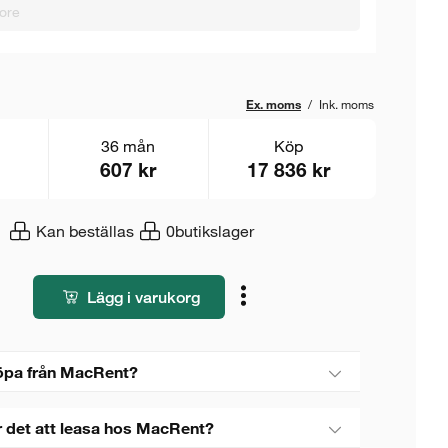
ore
Ex. moms
/
Ink. moms
36 mån
Köp
607 kr
17 836 kr
Kan beställas
0
butikslager
Lägg i varukorg
öpa från MacRent?
r det att leasa hos MacRent?