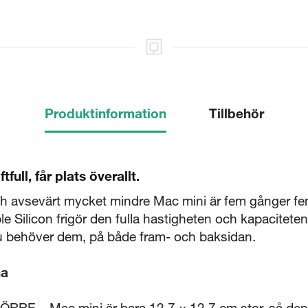
Produktinformation
Tillbehör
full, får plats överallt.
ch avsevärt mycket mindre Mac mini är fem gånger fem
 Silicon frigör den fulla hastigheten och kapacitete
u behöver dem, på både fram- och baksidan.
na
E – Mac mini är bara 12,7 × 12,7 cm stor, så den 