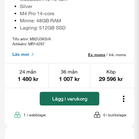
Silver
M4 Pro 14-core
Minne: 48GB RAM
Lagring: 512GB SSD
Tillv artnr: MX2U3KS/A
Artikelnr: MR14297
Läs mer
Ex. moms
/
Ink. moms
24 mån
36 mån
Köp
1 480 kr
1 007 kr
29 596 kr
Lägg i varukorg
1
i webblager
0
i butikslager