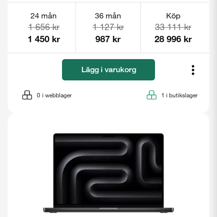
24 mån
36 mån
Köp
1 656 kr
1 127 kr
33 111 kr
1 450 kr
987 kr
28 996 kr
Lägg i varukorg
0
i webblager
1
i butikslager