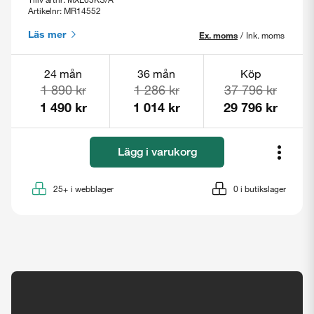
Artikelnr: MR14552
Läs mer
Ex. moms
/
Ink. moms
24 mån
36 mån
Köp
1 890 kr
1 286 kr
37 796 kr
1 490 kr
1 014 kr
29 796 kr
Lägg i varukorg
25+
i webblager
0
i butikslager
Tillgänglighetsinställningar