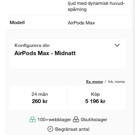
ljud med dynamisk huvud­
spårning
Modell
AirPods Max
Konfigurera din
AirPods Max - Midnatt
Ex. moms
/
Ink. moms
24 mån
Köp
260 kr
5 196 kr
100+
webblager
0
butikslager
Begränsat antal