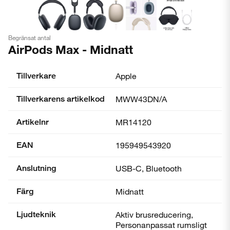
Begränsat antal
AirPods Max - Midnatt
Tillverkare
Apple
Tillverkarens artikelkod
MWW43DN/A
Artikelnr
MR14120
EAN
195949543920
Anslutning
USB-C, Bluetooth
Färg
Midnatt
Ljudteknik
Aktiv brusreducering,
Personanpassat rumsligt