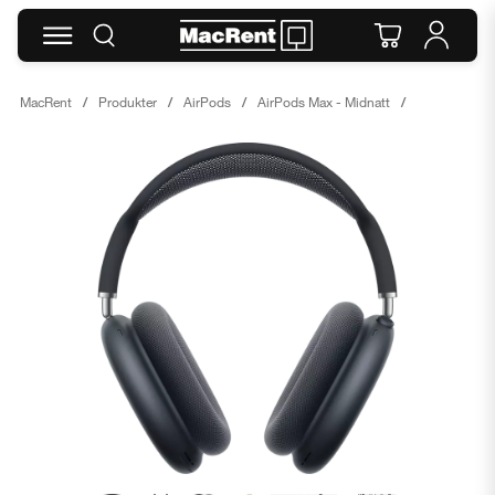
MacRent
Produkter
AirPods
AirPods Max - Midnatt