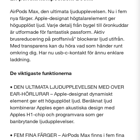
AirPods Max, den ultimata ljudupplevelsen. Nu i fem
nya färger. Apple-designat högtalarelement ger
högupplöst ljud. Varje detalj från bygel till öronkuddar
är utformade för fantastisk passform. Aktiv
brusreducering på proffsnivå* blockerar ljud utifrån.
Med transparens kan du höra vad som händer runt
omkring dig. Har nu usb-c-kontakt för ännu enklare
laddning.
De viktigaste funktionerna
• DEN ULTIMATA LJUDUPPLEVELSEN MED OVER
EAR-HÖRLURAR – Apple-designat dynamiskt
element ger ett högupplöst ljud. Beräknat ljud
kombinerar Apples egen akustiska design med
Apples H1-chip och programvara som ger
banbrytande ljudupplevelser.
• FEM FINA FÄRGER – AirPods Max finns i fem fina