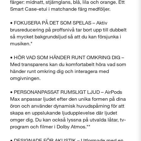
Stäng
färger: midnatt, stjärnglans, blå, lila och orange. Ett
Smart Case-etui i matchande färg medföljer.
• FOKUSERA PÅ DET SOM SPELAS – Aktiv
brusreducering på proffsnivå tar bort upp till dubbelt
så mycket bakgrundsljud så att du kan försjunka i
musiken.*
• HÖR VAD SOM HÄNDER RUNT OMKRING DIG –
Med transparens kan du komfortabelt höra vad som
händer runt omkring dig och interagera med
omgivningen.
• PERSONANPASSAT RUMSLIGT LJUD – AirPods
Max anpassar ljudet efter den unika formen på dina
öron och använder dynamisk huvudspårning för att
skapa en uppslukande ljudupplevelse där ljudet
omger dig. Du kan också lyssna på utvalda låtar, tv-
program och filmer i Dolby Atmos.**
• DESIGNADE FÖR AKUSTIK – Utformade med en