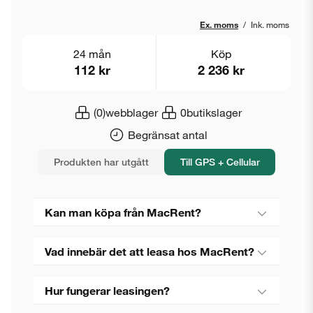
Ex. moms
/
Ink. moms
24 mån
Köp
112 kr
2 236 kr
(0)
webblager
0
butikslager
Begränsat antal
Produkten har utgått
Till GPS + Cellular
Kan man köpa från MacRent?
Vad innebär det att leasa hos MacRent?
Hur fungerar leasingen?