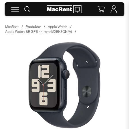
MacRent
Produkter
Apple Watch
Apple Watch SE GPS 44 mm (MXEK3QN/A)