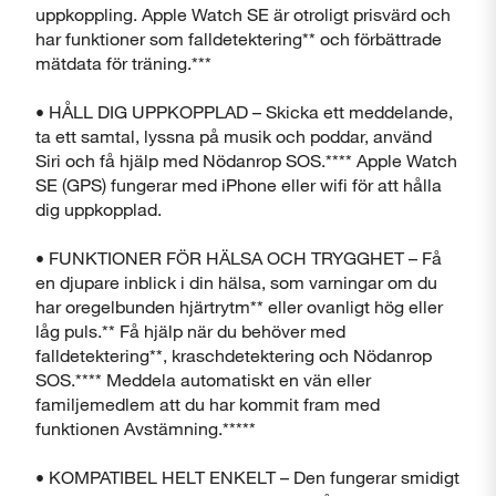
uppkoppling. Apple Watch SE är otroligt prisvärd och
har funktioner som falldetektering** och förbättrade
mätdata för träning.***
• HÅLL DIG UPPKOPPLAD – Skicka ett meddelande,
ta ett samtal, lyssna på musik och poddar, använd
Siri och få hjälp med Nödanrop SOS.**** Apple Watch
SE (GPS) fungerar med iPhone eller wifi för att hålla
dig uppkopplad.
• FUNKTIONER FÖR HÄLSA OCH TRYGGHET – Få
en djupare inblick i din hälsa, som varningar om du
har oregelbunden hjärtrytm** eller ovanligt hög eller
låg puls.** Få hjälp när du behöver med
falldetektering**, kraschdetektering och Nödanrop
SOS.**** Meddela automatiskt en vän eller
familjemedlem att du har kommit fram med
funktionen Avstämning.*****
• KOMPATIBEL HELT ENKELT – Den fungerar smidigt