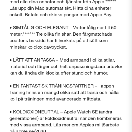
med alla dina enheter och tjänster från Apple.******
Lås upp din Mac automatiskt. Hitta dina enheter
enkelt. Betala och skicka pengar med Apple Pay.
• SIMTÅLIG OCH ELEGANT – Vattentålig ner till 50
meter.******* Tre olika finishar. Den färgmatchade
boettens baksida har tillverkats på ett sätt som
minskar koldioxidavtrycket.
• LÄTT ATT ANPASSA – Med armband i olika stilar,
material och färger och helt anpassningsbara urtavlor
kan du ändra din klocka efter stund och humör.
• EN FANTASTISK TRÄNINGSPARTNER – I appen
Träning finns en mängd olika sätt att träna och hålla
koll på träningen med avancerade mätdata.
• KOLDIOXIDNEUTRAL – Apple Watch SE (andra
generationen) är koldioxidneutral när den kombineras
med vissa armband. Läs mer om Apples miljöarbete
på apple.se/2030.