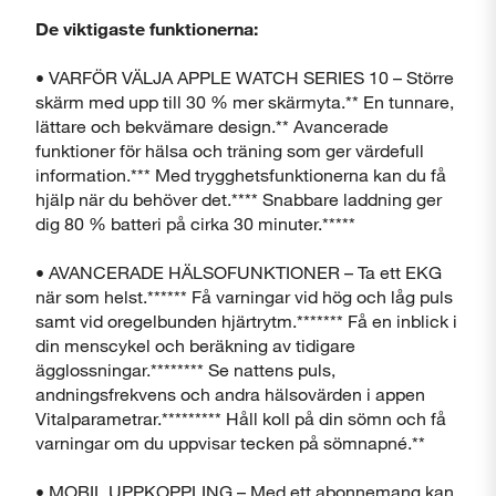
De viktigaste funktionerna:
• VARFÖR VÄLJA APPLE WATCH SERIES 10 – Större
skärm med upp till 30 % mer skärmyta.** En tunnare,
lättare och bekvämare design.** Avancerade
funktioner för hälsa och träning som ger värdefull
information.*** Med trygghetsfunktionerna kan du få
hjälp när du behöver det.**** Snabbare laddning ger
dig 80 % batteri på cirka 30 minuter.*****
• AVANCERADE HÄLSOFUNKTIONER – Ta ett EKG
när som helst.****** Få varningar vid hög och låg puls
samt vid oregelbunden hjärtrytm.******* Få en inblick i
din menscykel och beräkning av tidigare
ägglossningar.******** Se nattens puls,
andningsfrekvens och andra hälsovärden i appen
Vitalparametrar.********* Håll koll på din sömn och få
varningar om du uppvisar tecken på sömnapné.**
• MOBIL UPPKOPPLING – Med ett abonnemang kan