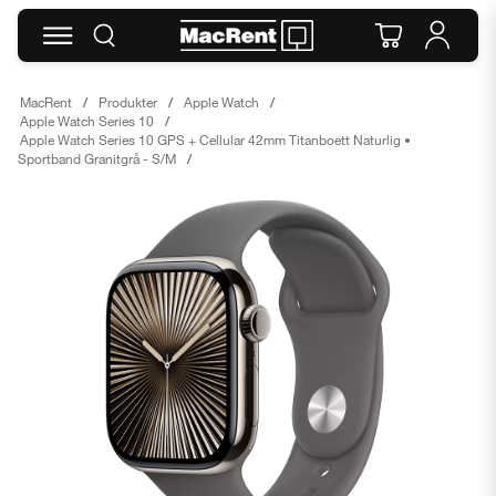
MacRent
Produkter
Apple Watch
Apple Watch Series 10
Apple Watch Series 10 GPS + Cellular 42mm Titanboett Naturlig •
Sportband Granitgrå - S/M