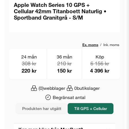
Apple Watch Series 10 GPS +
Cellular 42mm Titanboett Naturlig •
Sportband Granitgrå - S/M
Ex. moms
/
Ink. moms
24 mån
36 mån
Köp
308 kr
210 kr
6 156 kr
220 kr
150 kr
4 396 kr
(0)
webblager
0
butikslager
Begränsat antal
Produkten har utgått
Till GPS + Cellular