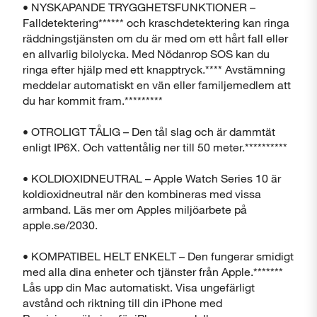
• NYSKAPANDE TRYGGHETSFUNKTIONER –
Falldetektering****** och kraschdetektering kan ringa
räddningstjänsten om du är med om ett hårt fall eller
en allvarlig bilolycka. Med Nödanrop SOS kan du
ringa efter hjälp med ett knapptryck.**** Avstämning
meddelar automatiskt en vän eller familjemedlem att
du har kommit fram.*********
• OTROLIGT TÅLIG – Den tål slag och är dammtät
Stäng
enligt IP6X. Och vattentålig ner till 50 meter.**********
• KOLDIOXIDNEUTRAL – Apple Watch Series 10 är
koldioxidneutral när den kombineras med vissa
armband. Läs mer om Apples miljöarbete på
apple.se/2030.
• KOMPATIBEL HELT ENKELT – Den fungerar smidigt
med alla dina enheter och tjänster från Apple.*******
Lås upp din Mac automatiskt. Visa ungefärligt
avstånd och riktning till din iPhone med