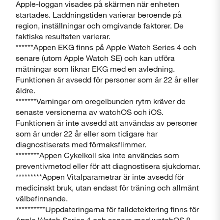
Apple-loggan visades på skärmen när enheten
startades. Laddningstiden varierar beroende på
region, inställningar och omgivande faktorer. De
faktiska resultaten varierar.
******Appen EKG finns på Apple Watch Series 4 och
senare (utom Apple Watch SE) och kan utföra
mätningar som liknar EKG med en avledning.
Funktionen är avsedd för personer som är 22 år eller
äldre.
*******Varningar om oregelbunden rytm kräver de
senaste versionerna av watchOS och iOS.
Funktionen är inte avsedd att användas av personer
som är under 22 år eller som tidigare har
diagnostiserats med förmaksflimmer.
********Appen Cykelkoll ska inte användas som
preventivmetod eller för att diagnostisera sjukdomar.
*********Appen Vitalparametrar är inte avsedd för
medicinskt bruk, utan endast för träning och allmänt
välbefinnande.
**********Uppdateringarna för falldetektering finns för
Apple Watch Series 4 och senare med watchOS 8