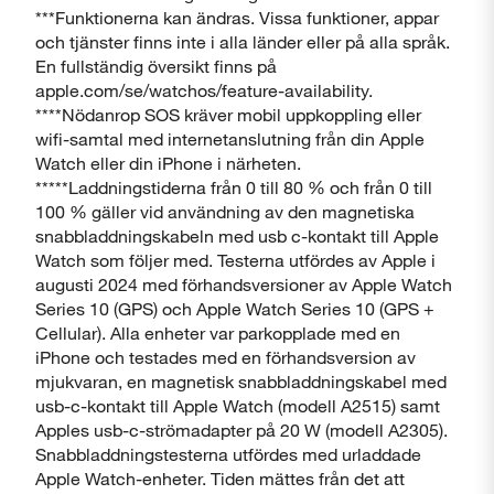
***Funktionerna kan ändras. Vissa funktioner, appar
och tjänster finns inte i alla länder eller på alla språk.
En fullständig översikt finns på
apple.com/se/watchos/feature-availability.
****Nödanrop SOS kräver mobil uppkoppling eller
wifi-samtal med internetanslutning från din Apple
Watch eller din iPhone i närheten.
*****Laddningstiderna från 0 till 80 % och från 0 till
100 % gäller vid användning av den magnetiska
snabbladdningskabeln med usb c-kontakt till Apple
Watch som följer med. Testerna utfördes av Apple i
augusti 2024 med förhandsversioner av Apple Watch
Series 10 (GPS) och Apple Watch Series 10 (GPS +
Cellular). Alla enheter var parkopplade med en
iPhone och testades med en förhandsversion av
mjukvaran, en magnetisk snabbladdningskabel med
usb-c-kontakt till Apple Watch (modell A2515) samt
Apples usb-c-strömadapter på 20 W (modell A2305).
Snabbladdningstesterna utfördes med urladdade
Apple Watch-enheter. Tiden mättes från det att