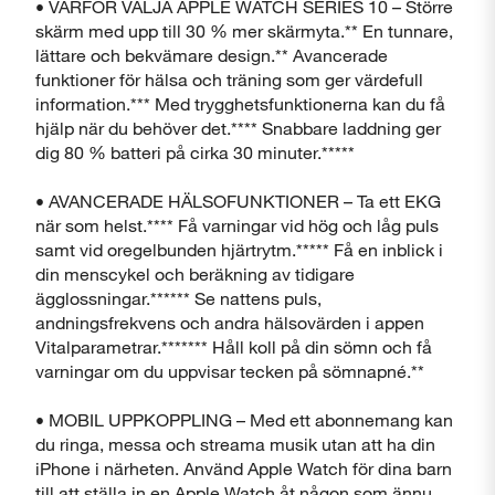
• VARFÖR VÄLJA APPLE WATCH SERIES 10 – Större
skärm med upp till 30 % mer skärmyta.** En tunnare,
lättare och bekvämare design.** Avancerade
funktioner för hälsa och träning som ger värdefull
information.*** Med trygghetsfunktionerna kan du få
hjälp när du behöver det.**** Snabbare laddning ger
dig 80 % batteri på cirka 30 minuter.*****
• AVANCERADE HÄLSOFUNKTIONER – Ta ett EKG
när som helst.**** Få varningar vid hög och låg puls
samt vid oregelbunden hjärtrytm.***** Få en inblick i
din menscykel och beräkning av tidigare
ägglossningar.****** Se nattens puls,
andningsfrekvens och andra hälsovärden i appen
Vitalparametrar.******* Håll koll på din sömn och få
varningar om du uppvisar tecken på sömnapné.**
• MOBIL UPPKOPPLING – Med ett abonnemang kan
du ringa, messa och streama musik utan att ha din
iPhone i närheten. Använd Apple Watch för dina barn
till att ställa in en Apple Watch åt någon som ännu