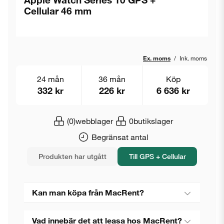
Cellular 46 mm
Ex. moms
/
Ink. moms
24 mån
36 mån
Köp
332 kr
226 kr
6 636 kr
(0)
webblager
0
butikslager
Begränsat antal
Produkten har utgått
Till GPS + Cellular
Kan man köpa från MacRent?
Vad innebär det att leasa hos MacRent?