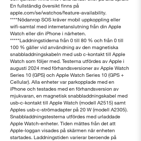
En fullständig översikt finns på
apple.com/se/watchos/feature-availability.
****Nödanrop SOS kräver mobil uppkoppling eller
wifi-samtal med internetanslutning från din Apple
Watch eller din iPhone i närheten.
*****Laddningstiderna från 0 till 80 % och från 0 till
100 % gäller vid användning av den magnetiska
snabbladdningskabeln med usb c-kontakt till Apple
Watch som följer med. Testerna utfördes av Apple i
augusti 2024 med förhandsversioner av Apple Watch
Series 10 (GPS) och Apple Watch Series 10 (GPS +
Cellular). Alla enheter var parkopplade med en
iPhone och testades med en förhandsversion av
mjukvaran, en magnetisk snabbladdningskabel med
usb-c-kontakt till Apple Watch (modell A2515) samt
Apples usb-c-strömadapter på 20 W (modell A2305).
Snabbladdningstesterna utfördes med urladdade
Apple Watch-enheter. Tiden mättes från det att
Apple-loggan visades på skärmen när enheten
startades. Laddningstiden varierar beroende på