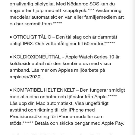
en allvarlig bilolycka. Med Nödanrop SOS kan du
ringa efter hjälp med ett knapptryck.**** Avstämning
meddelar automatiskt en vän eller familjemedlem att
du har kommit fram.*****
• OTROLIGT TÅLIG – Den tål slag och är dammtät
Stäng
enligt IP6X. Och vattentålig ner till 50 meter.******
• KOLDIOXIDNEUTRAL – Apple Watch Series 10 är
koldioxidneutral när den kombineras med vissa
armband. Läs mer om Apples miljöarbete på
apple.se/2030.
• KOMPATIBEL HELT ENKELT – Den fungerar smidigt
med alla dina enheter och tjänster från Apple.*****
Lås upp din Mac automatiskt. Visa ungefärligt
avstånd och riktning till din iPhone med
Precisionssökning för iPhone-modeller som
stöds.****** Betala och skicka pengar med Apple Pay.