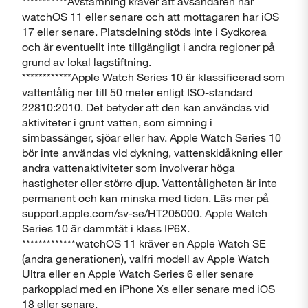
***********Avstämning kräver att avsändaren har
watchOS 11 eller senare och att mottagaren har iOS
17 eller senare. Platsdelning stöds inte i Sydkorea
och är eventuellt inte tillgängligt i andra regioner på
grund av lokal lagstiftning.
************Apple Watch Series 10 är klassificerad som
vattentålig ner till 50 meter enligt ISO-standard
22810:2010. Det betyder att den kan användas vid
aktiviteter i grunt vatten, som simning i
simbassänger, sjöar eller hav. Apple Watch Series 10
bör inte användas vid dykning, vattenskidåkning eller
andra vattenaktiviteter som involverar höga
hastigheter eller större djup. Vattentåligheten är inte
permanent och kan minska med tiden. Läs mer på
support.apple.com/sv-se/HT205000. Apple Watch
Series 10 är dammtät i klass IP6X.
*************watchOS 11 kräver en Apple Watch SE
(andra generationen), valfri modell av Apple Watch
Ultra eller en Apple Watch Series 6 eller senare
parkopplad med en iPhone Xs eller senare med iOS
18 eller senare.