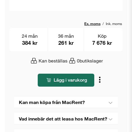
Ex. moms
/
Ink. moms
24 mån
36 mån
Köp
384 kr
261 kr
7 676 kr
Kan beställas
0
butikslager
Lägg i varukorg
Kan man köpa från MacRent?
Vad innebär det att leasa hos MacRent?