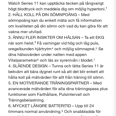
Watch Series 11 kan upptäcka tecken på långvarigt
högt blodtryck och meddela dig om möjlig hypertoni.¹
2. HÅLL KOLL PÅ DIN SÖMNPOÄNG – Med
sömnpoäng kan du enkelt mäta och få information
om kvaliteten på din sömn och vad du kan göra för att
vakna mer utvilad.
3. ÄNNU FLER INSIKTER OM HÄLSAN – Ta ett EKG
när som helst.³ Få varningar vid hög och låg puls,
oregelbunden hjärtrytm⁴ och möjlig sömnapné.⁵ Se
dina hälsovärden under natten med appen
Vitalparametrar⁶ och läs av syrenivån i blodet.⁷
4. SLÅENDE DESIGN – Tunna och lätta Series 11 är
bekväm att bära dygnet runt så att det blir enkelt att
hålla koll på mätvärden för allt från träning till sömn.
5. EN MOTIVERANDE TRÄNINGSPARTNER – Med
avancerade mätvärden för alla dina träningspass plus
funktioner som Farthållare, Pulsintervall och
Träningsbelastning.
Stäng
6. MYCKET LÄNGRE BATTERITID – Upp till 24
timmars normal användning.⁸ Och snabbladda för