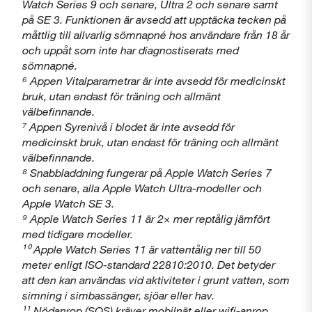
Watch Series 9 och senare, Ultra 2 och senare samt
på SE 3. Funktionen är avsedd att upptäcka tecken på
måttlig till allvarlig sömnapné hos användare från 18 år
och uppåt som inte har diagnostiserats med
sömnapné.
⁶ Appen Vitalparametrar är inte avsedd för medicinskt
bruk, utan endast för träning och allmänt
välbefinnande.
⁷ Appen Syrenivå i blodet är inte avsedd för
medicinskt bruk, utan endast för träning och allmänt
välbefinnande.
⁸ Snabbladdning fungerar på Apple Watch Series 7
och senare, alla Apple Watch Ultra-modeller och
Apple Watch SE 3.
⁹ Apple Watch Series 11 är 2× mer reptålig jämfört
med tidigare modeller.
¹⁰ Apple Watch Series 11 är vattentålig ner till 50
meter enligt ISO-standard 22810:2010. Det betyder
att den kan användas vid aktiviteter i grunt vatten, som
simning i simbassänger, sjöar eller hav.
¹¹ Nödanrop (SOS) kräver mobilnät eller wifi-anrop