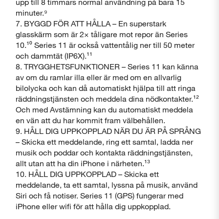
upp till 8 timmars normal användning på bara 15
minuter.⁹
7. BYGGD FÖR ATT HÅLLA – En superstark
glasskärm som är 2× tåligare mot repor än Series
10.¹⁰ Series 11 är också vattentålig ner till 50 meter
och dammtät (IP6X).¹¹
8. TRYGGHETSFUNKTIONER – Series 11 kan känna
av om du ramlar illa eller är med om en allvarlig
bilolycka och kan då automatiskt hjälpa till att ringa
räddningstjänsten och meddela dina nödkontakter.¹²
Och med Avstämning kan du automatiskt meddela
en vän att du har kommit fram välbehållen.
9. HÅLL DIG UPPKOPPLAD NÄR DU ÄR PÅ SPRÅNG
– Skicka ett meddelande, ring ett samtal, ladda ner
musik och poddar och kontakta räddningstjänsten,
allt utan att ha din iPhone i närheten.¹³
10. HÅLL DIG UPPKOPPLAD – Skicka ett
meddelande, ta ett samtal, lyssna på musik, använd
Siri och få notiser. Series 11 (GPS) fungerar med
iPhone eller wifi för att hålla dig uppkopplad.