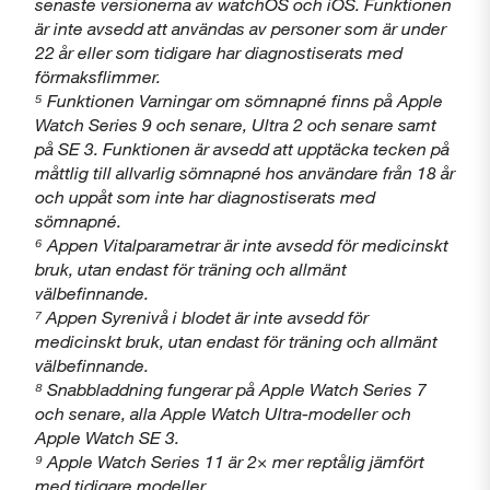
senaste versionerna av watchOS och iOS. Funktionen
är inte avsedd att användas av personer som är under
22 år eller som tidigare har diagnostiserats med
förmaksflimmer.
⁵ Funktionen Varningar om sömnapné finns på Apple
Watch Series 9 och senare, Ultra 2 och senare samt
på SE 3. Funktionen är avsedd att upptäcka tecken på
måttlig till allvarlig sömnapné hos användare från 18 år
och uppåt som inte har diagnostiserats med
sömnapné.
⁶ Appen Vitalparametrar är inte avsedd för medicinskt
bruk, utan endast för träning och allmänt
välbefinnande.
⁷ Appen Syrenivå i blodet är inte avsedd för
medicinskt bruk, utan endast för träning och allmänt
välbefinnande.
⁸ Snabbladdning fungerar på Apple Watch Series 7
och senare, alla Apple Watch Ultra-modeller och
Apple Watch SE 3.
⁹ Apple Watch Series 11 är 2× mer reptålig jämfört
med tidigare modeller.