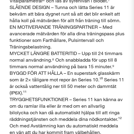
Vitalparametrar⁶ och läs av syrenivån i blodet.⁷
SLÅENDE DESIGN – Tunna och lätta Series 11 är
bekväm att bära dygnet runt så att det blir enkelt att
hålla koll på mätvärden för allt från träning till sömn.
EN MOTIVERANDE TRÄNINGSPARTNER – Med
avancerade mätvärden för alla dina träningspass plus
funktioner som Farthållare, Pulsintervall och
Stäng
Träningsbelastning.
MYCKET LÄNGRE BATTERITID – Upp till 24 timmars
normal användning.⁸ Och snabbladda för upp till 8
timmars normal användning på bara 15 minuter.⁹
BYGGD FÖR ATT HÅLLA – En superstark glasskärm
som är 2× tåligare mot repor än Series 10.¹⁰ Series 11
är också vattentålig ner till 50 meter och dammtät
(IP6X).¹¹
TRYGGHETSFUNKTIONER – Series 11 kan känna av
om du ramlar illa eller är med om en allvarlig
bilolycka och kan då automatiskt hjälpa till att ringa
räddningstjänsten och meddela dina nödkontakter.¹²
Och med Avstämning kan du automatiskt meddela
en vän att du har kommit fram välbehållen.