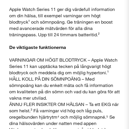
Apple Watch Series 11 ger dig värdefull information
om din hälsa, till exempel varningar om högt
blodtryck¹ och sömnpoäng. Ge träningen en boost
med avancerade mätvärden för alla dina
träningspass. Upp till 24 timmars batteritid.²
De viktigaste funktionerna
VARNINGAR OM HÖGT BLODTRYCK – Apple Watch
Series 11 kan upptäcka tecken på långvarigt högt
blodtryck och meddela dig om möjlig hypertoni.¹
HÅLL KOLL PÅ DIN SÖMNPOÄNG – Med
sömnpoäng kan du enkelt mäta och få information
om kvaliteten på din sömn och vad du kan göra för att
vakna mer utvilad.
ÄNNU FLER INSIKTER OM HÄLSAN – Ta ett EKG när
som helst.³ Få varningar vid hög och låg puls,
oregelbunden hjärtrytm⁴ och möjlig sömnapné.⁵ Se
dina hälsovärden under natten med appen