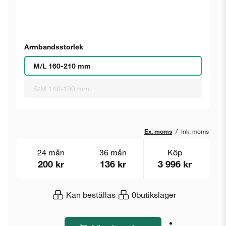
Armbandsstorlek
M/L 160-210 mm
S/M 140-190 mm
Ex. moms
/
Ink. moms
24 mån
36 mån
Köp
200 kr
136 kr
3 996 kr
Kan beställas
0
butikslager