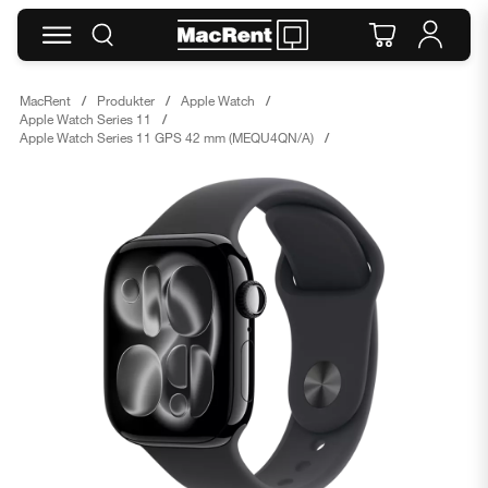
MacRent
Produkter
Apple Watch
Apple Watch Series 11
Apple Watch Series 11 GPS 42 mm (MEQU4QN/A)