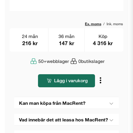
Ex. moms
/
Ink. moms
24 mån
36 mån
Köp
216 kr
147 kr
4 316 kr
50+
webblager
0
butikslager
Lägg i varukorg
Kan man köpa från MacRent?
Vad innebär det att leasa hos MacRent?