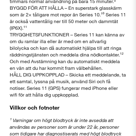
timmars normal användning på bara 15 minuter.⁹
BYGGD FÖR ATT HÅLLA – En superstark glasskärm
som är 2× tåligare mot repor än Series 10.¹⁰ Series 11
är också vattentålig ner till 50 meter och dammtät
(IP6X).¹¹
TRYGGHETSFUNKTIONER – Series 11 kan känna av
om du ramlar illa eller är med om en allvarlig
bilolycka och kan då automatiskt hjälpa till att ringa
räddningstjänsten och meddela dina nödkontakter.¹²
Och med Avstämning kan du automatiskt meddela
en vän att du har kommit fram välbehållen.
HÅLL DIG UPPKOPPLAD – Skicka ett meddelande, ta
ett samtal, lyssna på musik, använd Siri och få
notiser. Series 11 (GPS) fungerar med iPhone eller
wifi för att hålla dig uppkopplad.
Villkor och fotnoter
¹ Varningar om högt blodtryck är inte avsedda att
användas av personer som är under 22 år, personer
som tidigare har diagnostiserats med högt blodtryck