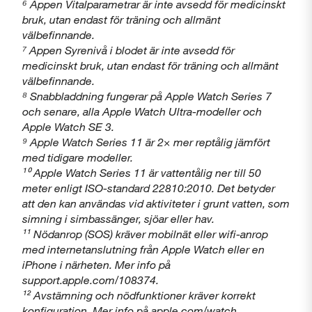
⁶ Appen Vitalparametrar är inte avsedd för medicinskt
bruk, utan endast för träning och allmänt
välbefinnande.
⁷ Appen Syrenivå i blodet är inte avsedd för
medicinskt bruk, utan endast för träning och allmänt
välbefinnande.
⁸ Snabbladdning fungerar på Apple Watch Series 7
och senare, alla Apple Watch Ultra-modeller och
Apple Watch SE 3.
⁹ Apple Watch Series 11 är 2× mer reptålig jämfört
med tidigare modeller.
¹⁰ Apple Watch Series 11 är vattentålig ner till 50
meter enligt ISO-standard 22810:2010. Det betyder
att den kan användas vid aktiviteter i grunt vatten, som
simning i simbassänger, sjöar eller hav.
¹¹ Nödanrop (SOS) kräver mobilnät eller wifi-anrop
med internetanslutning från Apple Watch eller en
iPhone i närheten. Mer info på
support.apple.com/108374.
¹² Avstämning och nödfunktioner kräver korrekt
konfiguration. Mer info på apple.com/watch.