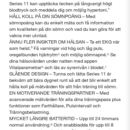
Series 11 kan upptäcka tecken på långvarigt högt
blodtryck och meddela dig om möjlig hypertoni.¹
HÅLL KOLL PÅ DIN SÖMNPOÄNG – Med
sömnpoäng kan du enkelt mäta och få information
om kvaliteten på din sömn och vad du kan göra för att
vakna mer utvilad.
ÄNNU FLER INSIKTER OM HÄLSAN – Ta ett EKG när
som helst.³ Få varningar vid hög och låg puls,
oregelbunden hjärtrytm⁴ och möjlig sömnapné.⁵ Se
dina hälsovärden under natten med appen
Vitalparametrar⁶ och läs av syrenivån i blodet.⁷
SLÅENDE DESIGN – Tunna och lätta Series 11 är
bekväm att bära dygnet runt så att det blir enkelt att
Stäng
hålla koll på mätvärden för allt från träning till sömn.
EN MOTIVERANDE TRÄNINGSPARTNER – Med
avancerade mätvärden för alla dina träningspass plus
funktioner som Farthållare, Pulsintervall och
Träningsbelastning.
MYCKET LÄNGRE BATTERITID – Upp till 24 timmars
normal användning.⁸ Och snabbladda för upp till 8