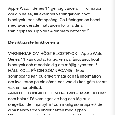
Apple Watch Series 11 ger dig värdefull information
om din hälsa, till exempel varningar om högt
blodtryck¹ och sömnpoäng. Ge träningen en boost
med avancerade mätvärden för alla dina
träningspass. Upp till 24 timmars batteritid.²
De viktigaste funktionerna
VARNINGAR OM HÖGT BLODTRYCK – Apple Watch
Series 11 kan upptäcka tecken på långvarigt högt
blodtryck och meddela dig om möjlig hypertoni.¹
HÅLL KOLL PÅ DIN SÖMNPOÄNG – Med
sömnpoäng kan du enkelt mäta och få information
om kvaliteten på din sömn och vad du kan göra för att
vakna mer utvilad.
ÄNNU FLER INSIKTER OM HÄLSAN – Ta ett EKG när
som helst.³ Få varningar vid hög och låg puls,
oregelbunden hjärtrytm⁴ och möjlig sömnapné.⁵ Se
dina hälsovärden under natten med appen