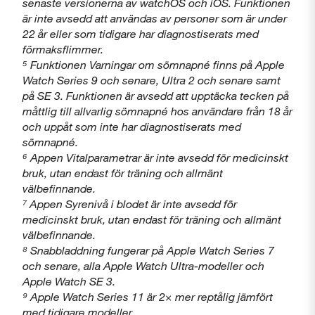
senaste versionerna av watchOS och iOS. Funktionen
är inte avsedd att användas av personer som är under
22 år eller som tidigare har diagnostiserats med
förmaksflimmer.
⁵ Funktionen Varningar om sömnapné finns på Apple
Watch Series 9 och senare, Ultra 2 och senare samt
på SE 3. Funktionen är avsedd att upptäcka tecken på
måttlig till allvarlig sömnapné hos användare från 18 år
och uppåt som inte har diagnostiserats med
sömnapné.
⁶ Appen Vitalparametrar är inte avsedd för medicinskt
bruk, utan endast för träning och allmänt
välbefinnande.
⁷ Appen Syrenivå i blodet är inte avsedd för
medicinskt bruk, utan endast för träning och allmänt
välbefinnande.
⁸ Snabbladdning fungerar på Apple Watch Series 7
och senare, alla Apple Watch Ultra-modeller och
Apple Watch SE 3.
⁹ Apple Watch Series 11 är 2× mer reptålig jämfört
med tidigare modeller.