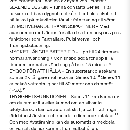
Vitalparametrar⁶ och läs av syrenivån i blodet.⁷
SLÅENDE DESIGN – Tunna och lätta Series 11 är
bekväm att bära dygnet runt så att det blir enkelt att
hålla koll på mätvärden för allt från träning till sömn.
EN MOTIVERANDE TRÄNINGSPARTNER – Med
avancerade mätvärden för alla dina träningspass plus
funktioner som Farthållare, Pulsintervall och
Stäng
Träningsbelastning.
MYCKET LÄNGRE BATTERITID – Upp till 24 timmars
normal användning.⁸ Och snabbladda för upp till 8
timmars normal användning på bara 15 minuter.⁹
BYGGD FÖR ATT HÅLLA – En superstark glasskärm
som är 2× tåligare mot repor än Series 10.¹⁰ Series 11
är också vattentålig ner till 50 meter och dammtät
(IP6X).¹¹
TRYGGHETSFUNKTIONER – Series 11 kan känna av
om du ramlar illa eller är med om en allvarlig
bilolycka och kan då automatiskt hjälpa till att ringa
räddningstjänsten och meddela dina nödkontakter.¹²
Och med Avstämning kan du automatiskt meddela
en vän att du har kommit fram välbehållen.