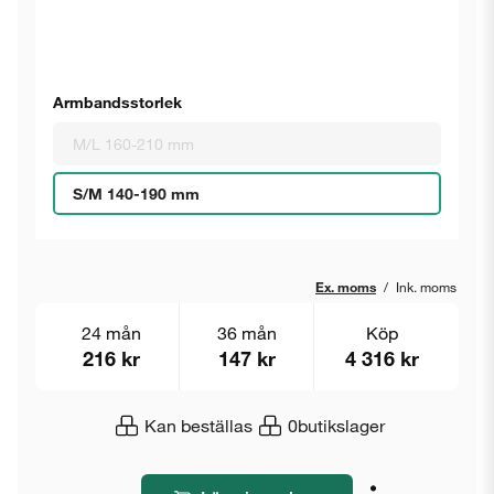
Armbandsstorlek
M/L 160-210 mm
S/M 140-190 mm
Ex. moms
/
Ink. moms
24 mån
36 mån
Köp
216 kr
147 kr
4 316 kr
Kan beställas
0
butikslager