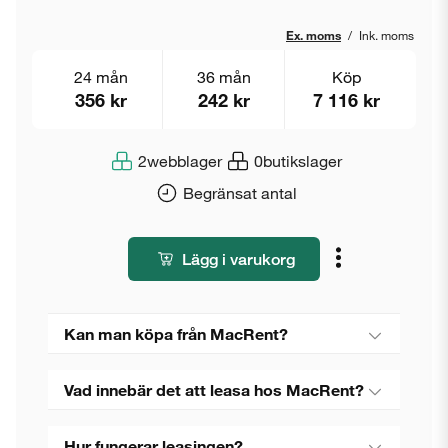
Ex. moms
/
Ink. moms
24 mån
36 mån
Köp
356 kr
242 kr
7 116 kr
2
webblager
0
butikslager
Begränsat antal
Lägg i varukorg
Kan man köpa från MacRent?
Vad innebär det att leasa hos MacRent?
Hur fungerar leasingen?