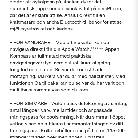
startar ett cykelpass på klockan dyker det
automatiskt upp som en liveaktivitet på din iPhone,
där det är enklare att se. Anslut direkt till en
kraftmätare och andra Bluetooth-tillbehör för att se
mjölksyretröskel och kadens.
• FÖR VANDRARE – Med offlinekartor kan du
navigera direkt från din Apple Watch.******* Appen
Kompass är fullmatad med praktiska
navigeringsverktyg, som aktuell kurs, stigning,
longitud och latitud. Se var du senast hade
mottagning. Markera var du är med hållpunkter. Med
funktionen Gå tillbaka kan du se var du har varit och
gå tillbaka samma väg som du kom.
• FÖR SIMMARE – Automatisk detektering av simtag,
antal längder, varv, mellantider och anpassade
träningspass för poolsimning. När du simmar i öppet
vatten visas en ruttkarta i sammanfattningen av ditt
träningspass. Kolla förhållandena på fler än 115 000
stränder världen över med appen Tidvatten.