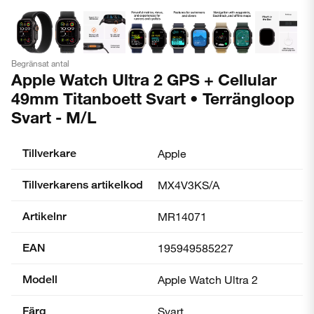
Begränsat antal
Apple Watch Ultra 2 GPS + Cellular
49mm Titanboett Svart • Terrängloop
Svart - M/L
Tillverkare
Apple
Tillverkarens artikelkod
MX4V3KS/A
Artikelnr
MR14071
EAN
195949585227
Modell
Apple Watch Ultra 2
Färg
Svart