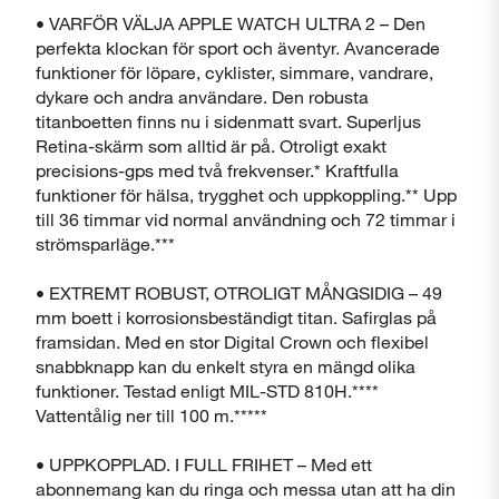
• VARFÖR VÄLJA APPLE WATCH ULTRA 2 – Den
perfekta klockan för sport och äventyr. Avancerade
funktioner för löpare, cyklister, simmare, vandrare,
dykare och andra användare. Den robusta
titanboetten finns nu i sidenmatt svart. Superljus
Retina-skärm som alltid är på. Otroligt exakt
precisions-gps med två frekvenser.* Kraftfulla
funktioner för hälsa, trygghet och uppkoppling.** Upp
till 36 timmar vid normal användning och 72 timmar i
strömsparläge.***
• EXTREMT ROBUST, OTROLIGT MÅNGSIDIG – 49
mm boett i korrosionsbeständigt titan. Safirglas på
framsidan. Med en stor Digital Crown och flexibel
snabbknapp kan du enkelt styra en mängd olika
funktioner. Testad enligt MIL-STD 810H.****
Vattentålig ner till 100 m.*****
• UPPKOPPLAD. I FULL FRIHET – Med ett
abonnemang kan du ringa och messa utan att ha din