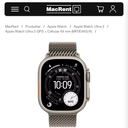
MacRent
Produkter
Apple Watch
Apple Watch Ultra 3
Apple Watch Ultra 3 GPS + Cellular 49 mm (MF0E4KS/A)