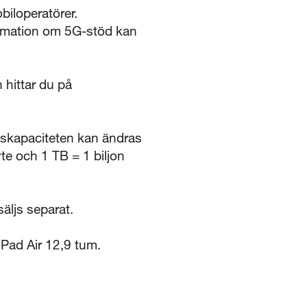
iloperatörer.
formation om 5G-stöd kan
 hittar du på
gskapaciteten kan ändras
te och 1 TB = 1 biljon
äljs separat.
Pad Air 12,9 tum.