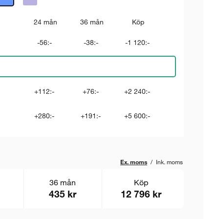
24 mån
36 mån
Köp
-56:-
-38:-
-1 120:-
+112:-
+76:-
+2 240:-
+280:-
+191:-
+5 600:-
Ex. moms
/
Ink. moms
36 mån
Köp
435 kr
12 796 kr