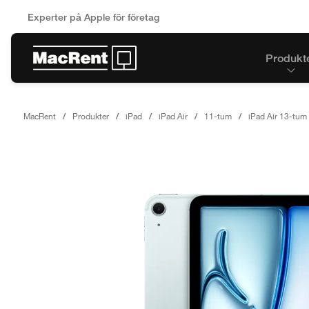
Experter på Apple för företag
Produkt
MacRent
Produkter
iPad
iPad Air
11-tum
iPad Air 13-tum