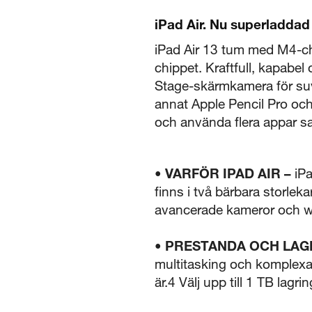
iPad Air. Nu superladda
iPad Air 13 tum med M4-ch
chippet. Kraftfull, kapabe
Stage-skärmkamera för suv
annat Apple Pencil Pro och
och använda flera appar sa
• VARFÖR IPAD AIR –
iP
finns i två bärbara storlek
avancerade kameror och wi
• PRESTANDA OCH LAG
multitasking och komplexa 
är.4 Välj upp till 1 TB lagri