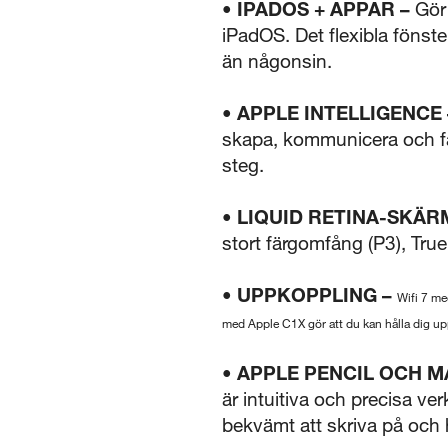
• IPADOS + APPAR –
Gör 
iPadOS. Det flexibla fönst
än någonsin.
• APPLE INTELLIGENCE 
skapa, kommunicera och få 
steg.
• LIQUID RETINA-SKÄRM
stort färgomfång (P3), True 
• UPPKOPPLING –
Wifi 7 me
med Apple C1X gör att du kan hålla dig upp
• APPLE PENCIL OCH M
är intuitiva och precisa ve
bekvämt att skriva på och 