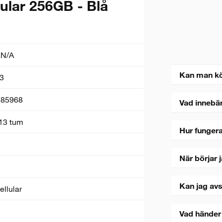
lular 256GB - Blå
N/A
Kan man k
3
785968
Vad innebä
 13 tum
Hur fungera
När börjar 
Kan jag avs
ellular
Vad händer