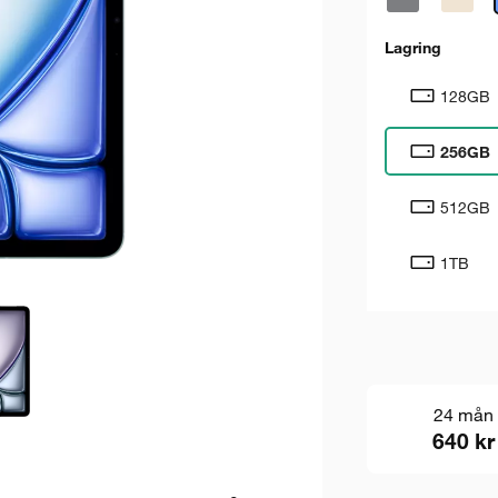
Lagring
128GB
256GB
512GB
1TB
24 mån
640 kr