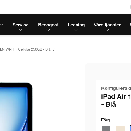
er
Service
Begagnat
Leasing
Våra tjänster
 M4 Wi-Fi + Cellular 256GB - Blå
Konfigurera d
iPad Air 
- Blå
Färg