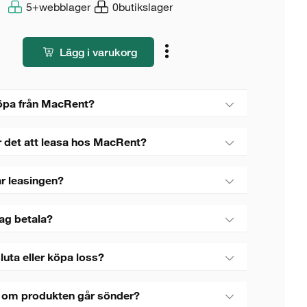
5+
webblager
0
butikslager
Lägg i varukorg
öpa från MacRent?
r det att leasa hos MacRent?
r leasingen?
jag betala?
luta eller köpa loss?
 om produkten går sönder?