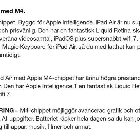
d med M4.
ippet. Byggd för Apple Intelligence. iPad Air är nu 
l och prisvänlig. Den har en fantastisk Liquid Retina-
eräna videosamtal, iPadOS plus supersnabbt wifi 7.
 Magic Keyboard för iPad Air, så du med lätthet kan 
mtidigt.
ad Air med Apple M4-chippet har ännu högre prestand
ar. Den har Apple Intelligence,1 en fantastisk Liquid R
fi 7.
RING –
M4-chippet möjliggör avancerad grafik och otr
AI-uppgifter. Batteriet räcker hela dagen så du kan j
ng till appar, musik, filmer och annat.