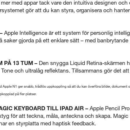
mer med appar tack vare den intuitiva designen och 
5 sekunder
ersystemet gör att du kan styra, organisera och hanter
Stäng
–
Apple Intelligence är ett system för personlig intelli
saker gjorda på ett enklare sätt – med banbrytande i
 PÅ 13 TUM –
Den snygga Liquid Retina-skärmen h
Tone och ultralåg reflektans. Tillsammans gör det att a
d Apple N1 ger snabb, trådlös uppkoppling så att du kan överföra bilder, dokument 
kopplad på fler platser.
AGIC KEYBOARD TILL IPAD AIR –
Apple Pencil Pro
rktyg för att teckna, måla, anteckna och skapa. Magic 
har en styrplatta med haptisk feedback.