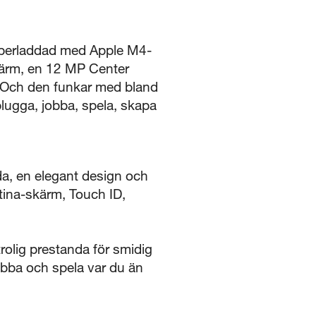
superladdad med Apple M4-
skärm, en 12 MP Center
 Och den funkar med bland
plugga, jobba, spela, skapa
a, en elegant design och
etina-skärm, Touch ID,
olig prestanda för smidig
obba och spela var du än