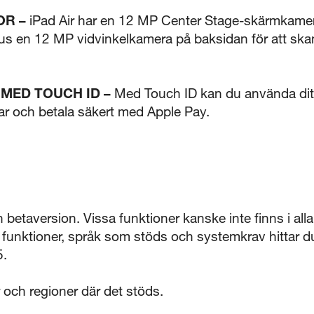
OR –
iPad Air har en 12 MP Center Stage-skärmkamer
lus en 12 MP vidvinkelkamera på baksidan för att ska
 MED TOUCH ID –
Med Touch ID kan du använda ditt f
par och betala säkert med Apple Pay.
n betaversion. Vissa funktioner kanske inte finns i alla 
a funktioner, språk som stöds och systemkrav hittar d
5.
er och regioner där det stöds.