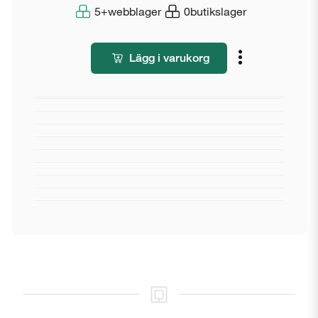
5+
webblager
0
butikslager
Lägg i varukorg