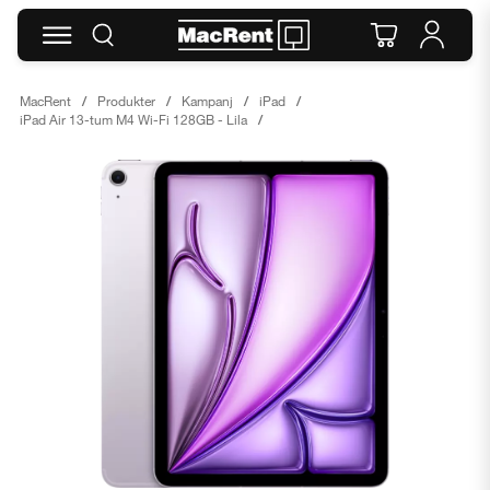
MacRent
Produkter
Kampanj
iPad
iPad Air 13-tum M4 Wi-Fi 128GB - Lila