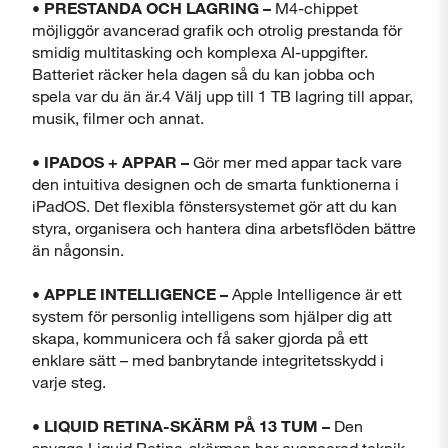
• PRESTANDA OCH LAGRING –
M4-chippet
möjliggör avancerad grafik och otrolig prestanda för
smidig multitasking och komplexa AI-uppgifter.
Batteriet räcker hela dagen så du kan jobba och
spela var du än är.4 Välj upp till 1 TB lagring till appar,
musik, filmer och annat.
• IPADOS + APPAR –
Gör mer med appar tack vare
den intuitiva designen och de smarta funktionerna i
iPadOS. Det flexibla fönstersystemet gör att du kan
styra, organisera och hantera dina arbetsflöden bättre
än någonsin.
• APPLE INTELLIGENCE –
Apple Intelligence är ett
system för personlig intelligens som hjälper dig att
skapa, kommunicera och få saker gjorda på ett
enklare sätt – med banbrytande integritetsskydd i
varje steg.
• LIQUID RETINA-SKÄRM PÅ 13 TUM –
Den
snygga Liquid Retina-skärmen har avancerad teknik