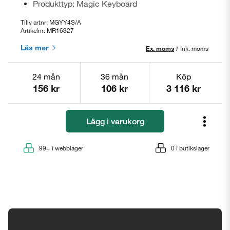
Produkttyp: Magic Keyboard
Tillv artnr: MGYY4S/A
Artikelnr: MR16327
Läs mer
Ex. moms
/
Ink. moms
24 mån
36 mån
Köp
156 kr
106 kr
3 116 kr
Lägg i varukorg
99+
i webblager
0
i butikslager