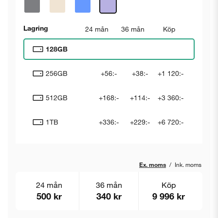
Lagring
24 mån
36 mån
Köp
128GB
256GB
+56:-
+38:-
+1 120:-
512GB
+168:-
+114:-
+3 360:-
1TB
+336:-
+229:-
+6 720:-
Ex. moms
/
Ink. moms
24 mån
36 mån
Köp
500 kr
340 kr
9 996 kr