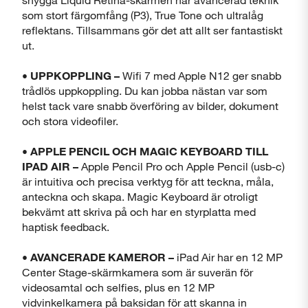
som stort färgomfång (P3), True Tone och ultralåg
reflektans. Tillsammans gör det att allt ser fantastiskt
ut.
• UPPKOPPLING –
Wifi 7 med Apple N12 ger snabb
trådlös uppkoppling. Du kan jobba nästan var som
helst tack vare snabb överföring av bilder, dokument
och stora videofiler.
• APPLE PENCIL OCH MAGIC KEYBOARD TILL
IPAD AIR –
Apple Pencil Pro och Apple Pencil (usb-c)
är intuitiva och precisa verktyg för att teckna, måla,
anteckna och skapa. Magic Keyboard är otroligt
bekvämt att skriva på och har en styrplatta med
haptisk feedback.
• AVANCERADE KAMEROR –
iPad Air har en 12 MP
Center Stage-skärmkamera som är suverän för
videosamtal och selfies, plus en 12 MP
vidvinkelkamera på baksidan för att skanna in