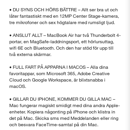
• DU SYNS OCH HÖRS BÄTTRE – Allt ser bra ut och
låter fantastiskt med en 12MP Center Stage-kamera,
tre mikrofoner och sex högtalare med rumsligt ljud.
• ANSLUT ALLT – MacBook Air har två Thunderbolt 4-
portar, en MagSafe-laddningsport, ett hörlursuttag,
wifi 6E och Bluetooth. Och den har stöd för upp till
två externa skärmar.
• FULL FART PÅ APPARNA I MACOS – Alla dina
favoritappar, som Microsoft 365, Adobe Creative
Cloud och Google Workspace, är blixtsnabba i
macOS.
• GILLAR DU IPHONE, KOMMER DU GILLA MAC –
Mac fungerar magiskt smidigt med dina andra Apple-
enheter. Kopiera någonting på iPhone och klistra in
det på Mac. Skicka sms med Meddelanden eller ring
och besvara FaceTime-samtal på din Mac.