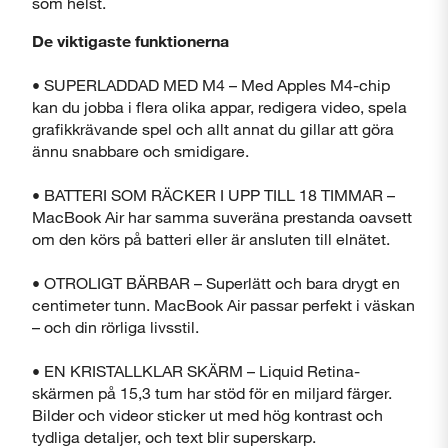
som helst.
De viktigaste funktionerna
• SUPERLADDAD MED M4 – Med Apples M4-chip
Stäng
kan du jobba i flera olika appar, redigera video, spela
grafikkrävande spel och allt annat du gillar att göra
ännu snabbare och smidigare.
• BATTERI SOM RÄCKER I UPP TILL 18 TIMMAR –
MacBook Air har samma suveräna prestanda oavsett
om den körs på batteri eller är ansluten till elnätet.
• OTROLIGT BÄRBAR – Superlätt och bara drygt en
centimeter tunn. MacBook Air passar perfekt i väskan
– och din rörliga livsstil.
• EN KRISTALLKLAR SKÄRM – Liquid Retina-
skärmen på 15,3 tum har stöd för en miljard färger.
Bilder och videor sticker ut med hög kontrast och
tydliga detaljer, och text blir superskarp.