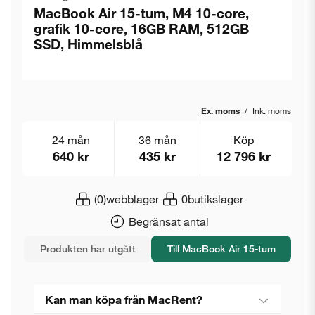
MacBook Air 15-tum, M4 10-core,
grafik 10-core, 16GB RAM, 512GB
SSD, Himmelsblå
Ex. moms
/
Ink. moms
24 mån
36 mån
Köp
640 kr
435 kr
12 796 kr
(0)
webblager
0
butikslager
Begränsat antal
Produkten har utgått
Till MacBook Air 15-tum
Kan man köpa från MacRent?