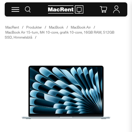
MacRent
Produkter
MacBook
MacBook Air
MacBook Air 15-tum, M4 10-core, grafik 10-core, 16GB RAM, 512GB
SSD, Himmelsblå