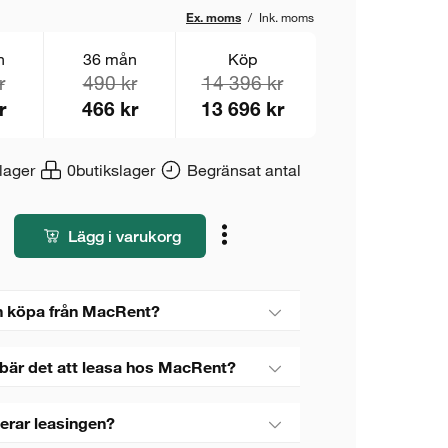
Ex. moms
/
Ink. moms
n
36 mån
Köp
r
490 kr
14 396 kr
r
466 kr
13 696 kr
lager
0
butikslager
Begränsat antal
Lägg i varukorg
 köpa från MacRent?
bär det att leasa hos MacRent?
erar leasingen?