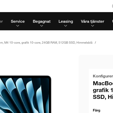
er
Service
Begagnat
Leasing
Våra tjänster
um, M4 10-core, grafik 10-core, 24GB RAM, 512GB SSD, Himmelsblå
Konfigurer
MacBoo
grafik
SSD, H
Färg