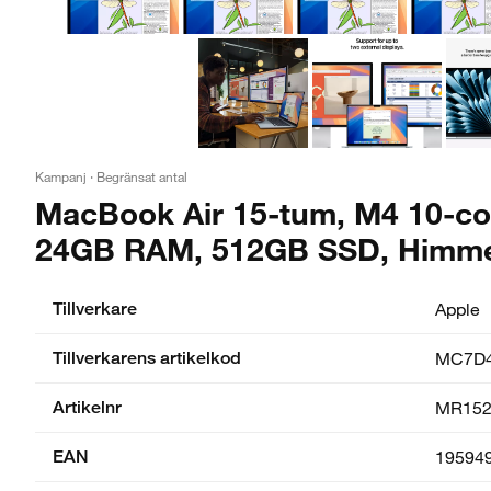
Kampanj · Begränsat antal
MacBook Air 15-tum, M4 10-cor
24GB RAM, 512GB SSD, Himme
Tillverkare
Apple
Tillverkarens artikelkod
MC7D4
Artikelnr
MR152
EAN
19594