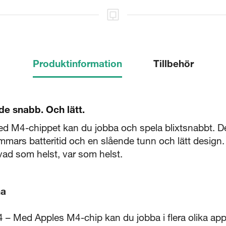
Produktinformation
Tillbehör
e snabb. Och lätt.
5 sekunder
 M4-chippet kan du jobba och spela blixtsnabbt. De
immars batteritid och en slående tunn och lätt design.
 vad som helst, var som helst.
Stäng
na
d Apples M4-chip kan du jobba i flera olika appar