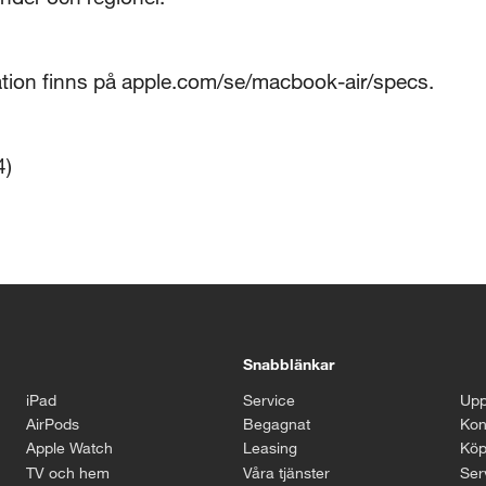
mation finns på apple.com/se/macbook-air/specs.
4)
Snabblänkar
iPad
Service
Upp
AirPods
Begagnat
Kon
Apple Watch
Leasing
Köp
TV och hem
Våra tjänster
Serv