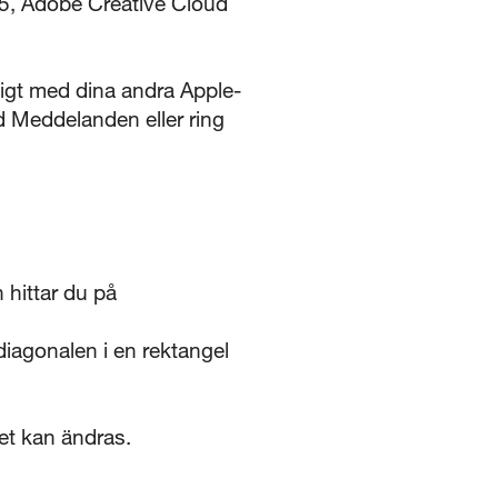
5, Adobe Creative Cloud
t med dina andra Apple-
d Meddelanden eller ring
 hittar du på
agonalen i en rektangel
det kan ändras.