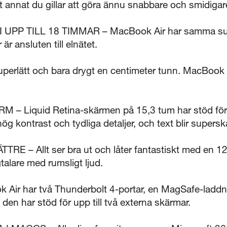
t annat du gillar att göra ännu snabbare och smidigar
UPP TILL 18 TIMMAR – MacBook Air har samma suv
är ansluten till elnätet.
lätt och bara drygt en centimeter tunn. MacBook Ai
 Liquid Retina-skärmen på 15,3 tum har stöd för en 
ög kontrast och tydliga detaljer, och text blir supersk
E – Allt ser bra ut och låter fantastiskt med en 
talare med rumsligt ljud.
ir har två Thunderbolt 4-portar, en MagSafe-laddnin
den har stöd för upp till två externa skärmar.