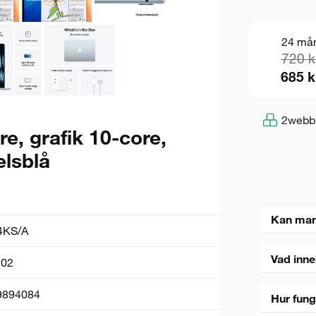
24 må
720 k
685 k
2
webb
e, grafik 10-core,
lsblå
Kan man
KS/A
Vad inne
02
9894084
Hur fung