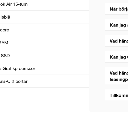
k Air 15-tum
När börj
lsblå
Kan jag 
core
Vad hän
RAM
 SSD
Kan jag 
 Grafik­processor
Vad händ
leasing
B-C 2 portar
Tillkom