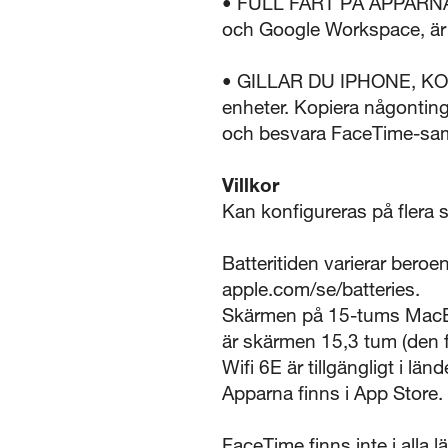
• FULL FART PÅ APPARNA I
och Google Workspace, är
• GILLAR DU IPHONE, KOM
enheter. Kopiera någonting
och besvara FaceTime-sam
Villkor
Kan konfigureras på flera s
Batteritiden varierar bero
apple.com/se/batteries.
Skärmen på 15-tums MacBo
är skärmen 15,3 tum (den f
Wifi 6E är tillgängligt i lä
Apparna finns i App Store.
FaceTime finns inte i alla l