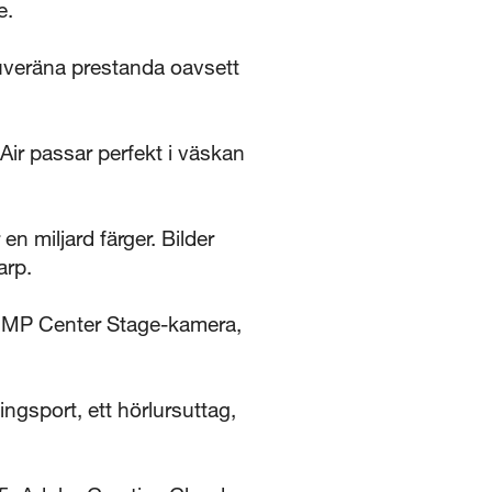
e.
eräna prestanda oavsett
r passar perfekt i väskan
miljard färger. Bilder
arp.
12MP Center Stage-kamera,
gsport, ett hörlursuttag,