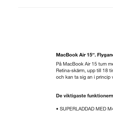
MacBook Air 15″. Flygand
På MacBook Air 15 tum med
Retina-skärm, upp till 18 t
och kan ta sig an i princip
De viktigaste funktioner
• SUPERLADDAD MED M4 – Me