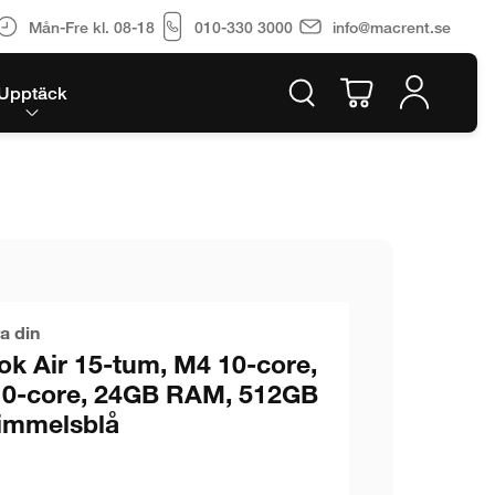
Mån-Fre kl. 08-18
010-330 3000
info@macrent.se
Upptäck
a din
k Air 15-tum, M4 10-core,
 10-core, 24GB RAM, 512GB
immelsblå