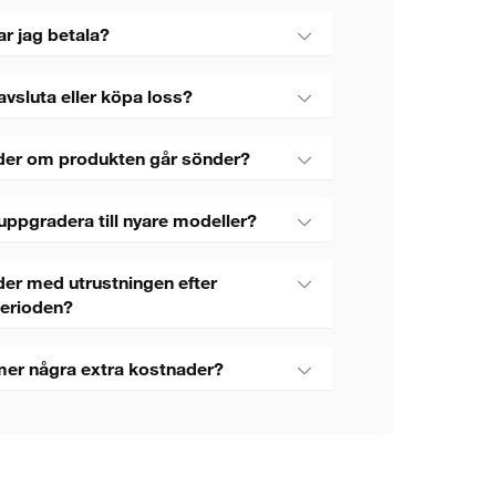
ar jag betala?
avsluta eller köpa loss?
der om produkten går sönder?
uppgradera till nyare modeller?
er med utrustningen efter
perioden?
mer några extra kostnader?