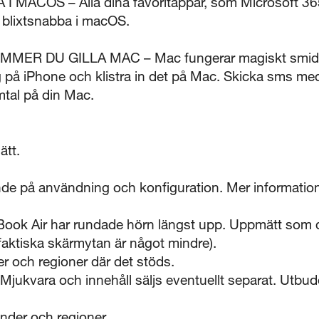
 MACOS – Alla dina favoritappar, som Microsoft 36
 blixtsnabba i macOS.
MER DU GILLA MAC – Mac fungerar magiskt smidig
 på iPhone och klistra in det på Mac. Skicka sms me
tal på din Mac.
ätt.
ende på användning och konfiguration. Mer information
ok Air har rundade hörn längst upp. Uppmätt som di
aktiska skärmytan är något mindre).
nder och regioner där det stöds.
 Mjukvara och innehåll säljs eventuellt separat. Utbu
änder och regioner.