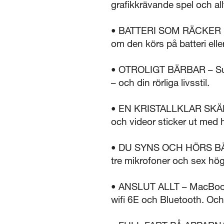
grafikkrävande spel och all
• BATTERI SOM RÄCKER I 
om den körs på batteri eller 
• OTROLIGT BÄRBAR – Super
– och din rörliga livsstil.
• EN KRISTALLKLAR SKÄRM –
och videor sticker ut med h
• DU SYNS OCH HÖRS BÄTTR
tre mikrofoner och sex hög
• ANSLUT ALLT – MacBook A
wifi 6E och Bluetooth. Och 