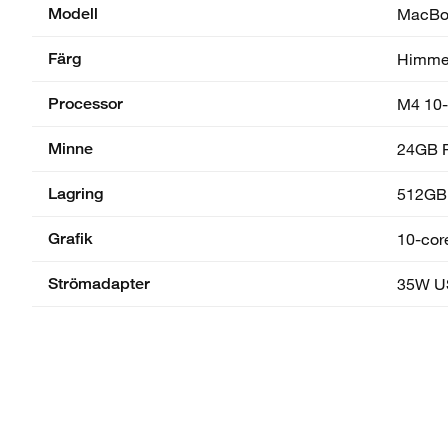
Modell
MacBoo
Färg
Himme
Processor
M4 10-
Minne
24GB 
Lagring
512GB
Grafik
10-core
Strömadapter
35W US