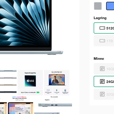
Lagring
512
1TB
Minne
16G
24G
32G