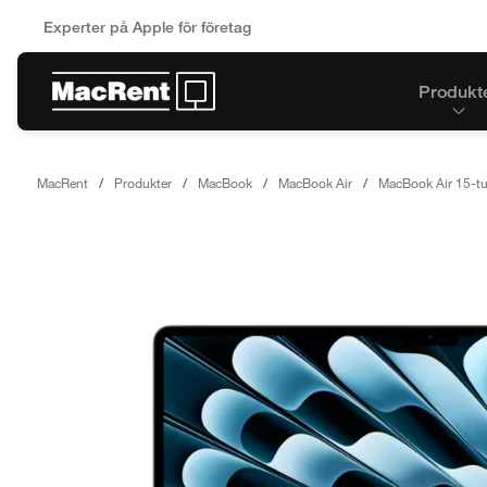
Experter på Apple för företag
Produkt
MacRent
Produkter
MacBook
MacBook Air
MacBook Air 15-t