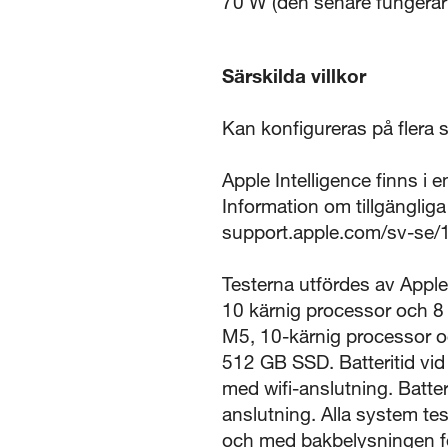
70 W (den senare fungerar
Särskilda villkor
Kan konfigureras på flera s
Apple Intelligence finns i e
Information om tillgänglig
support.apple.com/sv-se/
Testerna utfördes av Appl
10 kärnig processor och 8
M5, 10-kärnig processor o
512 GB SSD. Batteritid vid
med wifi-anslutning. Batter
anslutning. Alla system te
och med bakbelysningen fö