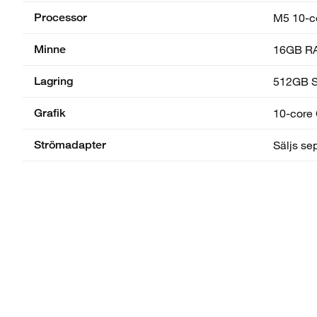
Processor
M5 10-c
Minne
16GB R
Lagring
512GB 
Grafik
10-core 
Strömadapter
Säljs se