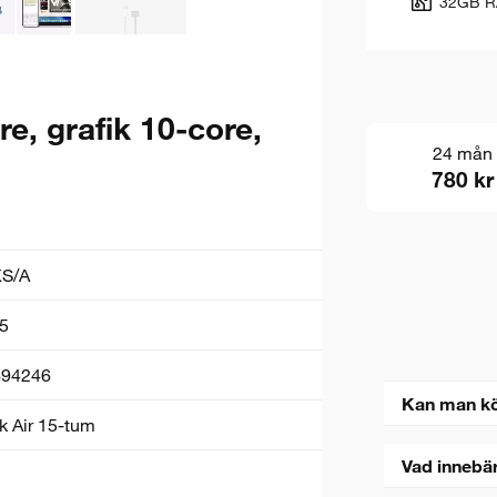
32GB 
e, grafik 10-core,
24 mån
780 kr
S/A
5
694246
Kan man k
 Air 15-tum
Vad innebä