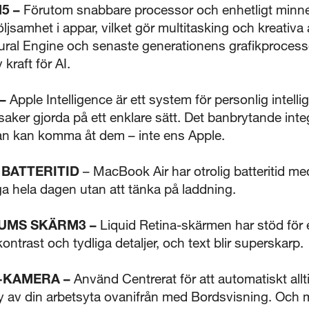
5 –
Förutom snabbare processor och enhetligt minn
5 sekunder
ljsamhet i appar, vilket gör multitasking och kreativ
Neural Engine och senaste generationens grafikproces
kraft för AI.
Stäng
–
Apple Intelligence är ett system för personlig intelli
 saker gjorda på ett enklare sätt. Det banbrytande int
nan kan komma åt dem – inte ens Apple.
 BATTERITID
– MacBook Air har otrolig batteritid me
ga hela dagen utan att tänka på laddning.
TUMS SKÄRM3 –
Liquid Retina-skärmen har stöd för en
ontrast och tydliga detaljer, och text blir superskarp.
E-KAMERA –
Använd Centrerat för att automatiskt allti
vy av din arbetsyta ovanifrån med Bordsvisning. Och 