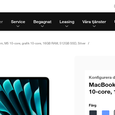
er
Service
Begagnat
Leasing
Våra tjänster
m, M5 10-core, grafik 10-core, 16GB RAM, 512GB SSD, Silver
Konfigurera d
MacBook 
10-core,
Färg