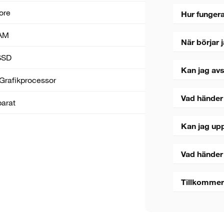
ore
Hur fungera
AM
När börjar 
SSD
Kan jag avs
Grafik­processor
Vad händer
parat
Kan jag upp
Vad händer
Tillkommer