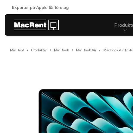
Experter på Apple för företag
Produkt
MacRent
Produkter
MacBook
MacBook Air
MacBook Air 15-tu