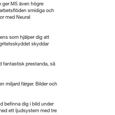
e ger M5 även högre
a arbetsflöden smidiga och
sor med Neural
gens som hjälper dig att
egritetsskyddet skyddar
d fantastisk prestanda, så
 miljard färger. Bilder och
d befinna dig i bild under
med ett ljudsystem med tre