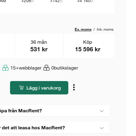
RAM
+208:-
+142:-
+4 160:-
Ex. moms
/
Ink. moms
36 mån
Köp
531 kr
15 596 kr
15+
webblager
0
butikslager
Lägg i varukorg
öpa från MacRent?
r det att leasa hos MacRent?