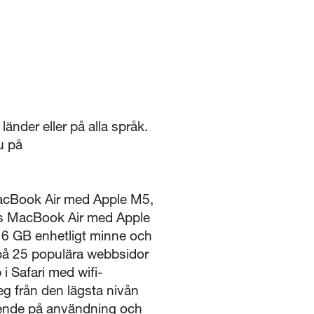
länder eller på alla språk.
u på
MacBook Air med Apple M5,
ms MacBook Air med Apple
16 GB enhetligt minne och
 på 25 populära webbsidor
i Safari med wifi-
eg från den lägsta nivån
oende på användning och