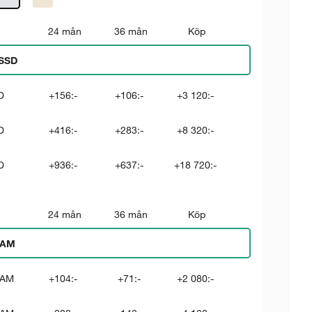
24 mån
36 mån
Köp
SSD
D
+156:-
+106:-
+3 120:-
D
+416:-
+283:-
+8 320:-
D
+936:-
+637:-
+18 720:-
24 mån
36 mån
Köp
RAM
RAM
+104:-
+71:-
+2 080:-