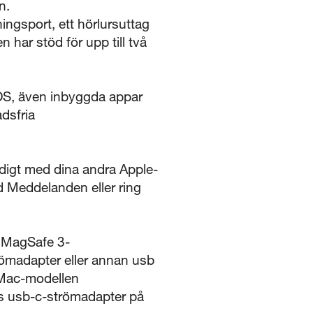
pen.
ngsport, ett hörlursuttag
 har stöd för upp till två
cOS, även inbyggda appar
dsfria
igt med dina andra Apple-
d Meddelanden eller ring
l MagSafe 3-
römadapter eller annan usb
 Mac-modellen
s usb-c-strömadapter på