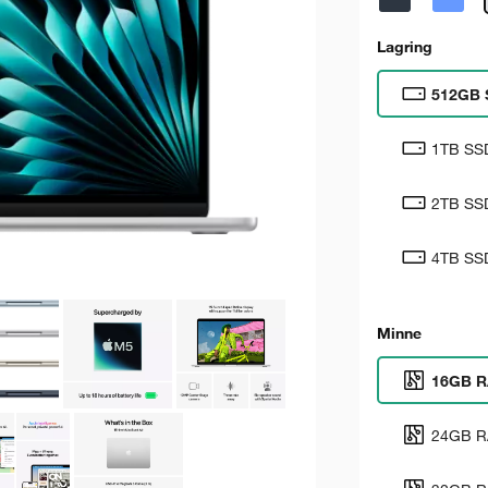
Lagring
512GB 
1TB SS
2TB SS
4TB SS
Minne
16GB 
24GB 