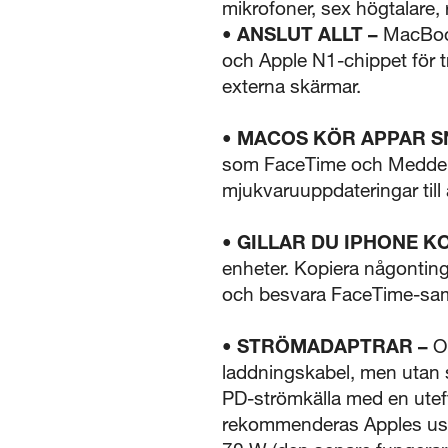
mikrofoner, sex högtalare, 
• ANSLUT ALLT –
MacBook 
och Apple N1-chippet för tr
externa skärmar.
• MACOS KÖR APPAR S
som FaceTime och Meddela
mjukvaruuppdateringar till
• GILLAR DU IPHONE K
enheter. Kopiera någonting
och besvara FaceTime-sam
• STRÖMADAPTRAR –
OB
laddningskabel, men utan s
PD-strömkälla med en utef
rekommenderas Apples usb