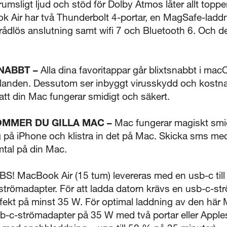
rumsligt ljud och stöd för Dolby Atmos låter allt top
Air har två Thunderbolt 4-portar, en MagSafe-laddni
ådlös anslutning samt wifi 7 och Bluetooth 6. Och den
NABBT –
Alla dina favoritappar går blixtsnabbt i ma
nden. Dessutom ser inbyggt virusskydd och kostna
 att din Mac fungerar smidigt och säkert.
OMMER DU GILLA MAC –
Mac fungerar magiskt smid
 på iPhone och klistra in det på Mac. Skicka sms me
tal på din Mac.
S! MacBook Air (15 tum) levereras med en usb-c til
trömadapter. För att ladda datorn krävs en usb-c-st
fekt på minst 35 W. För optimal laddning av den här
-c-strömadapter på 35 W med två portar eller Apple