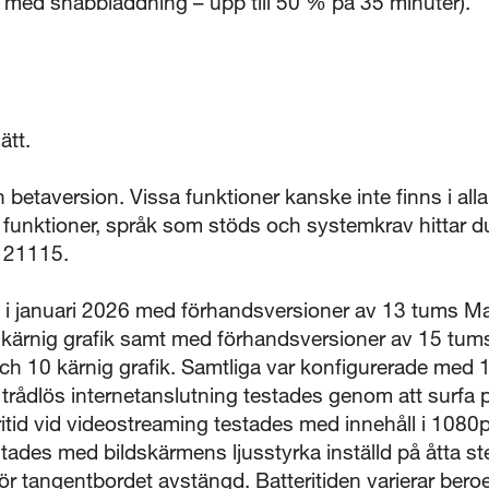
 med snabbladdning – upp till 50 % på 35 minuter).
ätt.
n betaversion. Vissa funktioner kanske inte finns i alla 
a funktioner, språk som stöds och systemkrav hittar d
121115.
e i januari 2026 med förhandsversioner av 13 tums 
 kärnig grafik samt med förhandsversioner av 15 tu
ch 10 kärnig grafik. Samtliga var konfigurerade med 
 trådlös internetanslutning testades genom att surfa
itid vid videostreaming testades med innehåll i 1080p 
stades med bildskärmens ljusstyrka inställd på åtta st
r tangentbordet avstängd. Batteritiden varierar ber