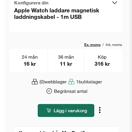
Konfigurera din
Apple Watch laddare magnetisk
laddningskabel - 1m USB
Ex. moms
/
Ink. moms
24 mån
36 mån
Köp
16 kr
11 kr
316 kr
(0)
webblager
1
butikslager
Begränsat antal
Lägg i varukorg