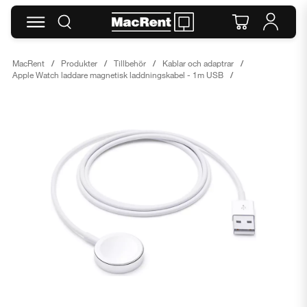
MacRent
Produkter
Tillbehör
Kablar och adaptrar
Apple Watch laddare magnetisk laddningskabel - 1m USB