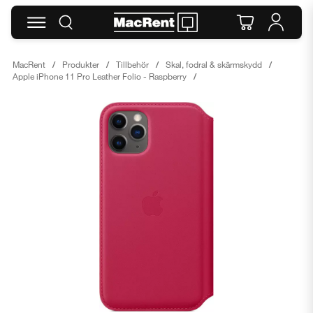
MacRent
Produkter
Tillbehör
Skal, fodral & skärmskydd
Apple iPhone 11 Pro Leather Folio - Raspberry