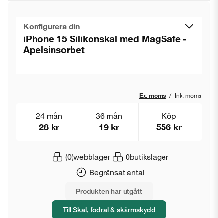
Konfigurera din
iPhone 15 Silikonskal med MagSafe -
Apelsinsorbet
Ex. moms
/
Ink. moms
24 mån
36 mån
Köp
28 kr
19 kr
556 kr
(0)
webblager
0
butikslager
Begränsat antal
Produkten har utgått
Till Skal, fodral & skärmskydd