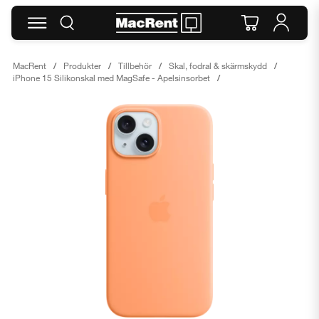
MacRent
Produkter
Tillbehör
Skal, fodral & skärmskydd
iPhone 15 Silikonskal med MagSafe - Apelsinsorbet