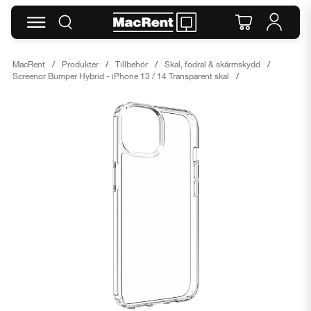
MacRent
Produkter
Tillbehör
Skal, fodral & skärmskydd
Screenor Bumper Hybrid - iPhone 13 / 14 Transparent skal