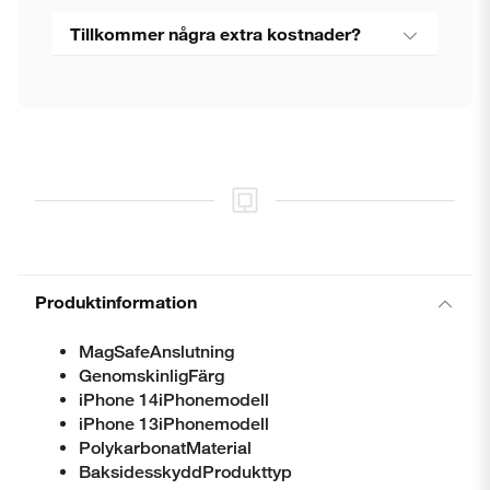
Stäng
Tillkommer några extra kostnader?
Produktinformation
MagSafeAnslutning
GenomskinligFärg
iPhone 14iPhonemodell
iPhone 13iPhonemodell
PolykarbonatMaterial
BaksidesskyddProdukttyp