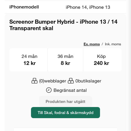
iPhonemodell
iPhone 14, iPhone 13
Screenor Bumper Hybrid - iPhone 13 / 14
Transparent skal
Ex. moms
/
Ink. moms
24 mån
36 mån
Köp
12 kr
8 kr
240 kr
(0)
webblager
0
butikslager
Begränsat antal
Produkten har utgått
Till Skal, fodral & skärmskydd