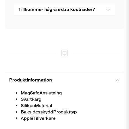
Stäng
Tillkommer några extra kostnader?
Produktinformation
MagSafeAnslutning
SvartFärg
SilikonMaterial
BaksidesskyddProdukttyp
AppleTillverkare