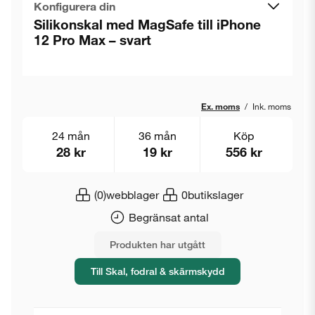
Konfigurera din
Silikonskal med MagSafe till iPhone
12 Pro Max – svart
Ex. moms
/
Ink. moms
24 mån
36 mån
Köp
28 kr
19 kr
556 kr
(0)
webblager
0
butikslager
Begränsat antal
Produkten har utgått
Till Skal, fodral & skärmskydd