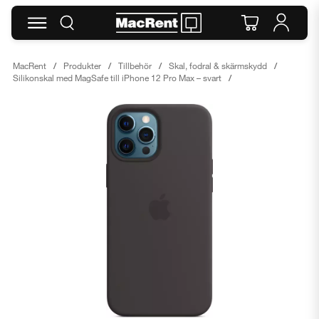
MacRent
Produkter
Tillbehör
Skal, fodral & skärmskydd
Silikonskal med MagSafe till iPhone 12 Pro Max – svart